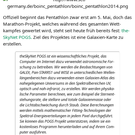
Offi­zi­ell beginnt das Pent­ath­lon zwar erst am 5. Mai, doch das
Mara­thon-Pro­jekt, wel­ches wäh­rend des gesam­ten Wett­
kamp­fes gewer­tet wird, steht seit heu­te früh bereits fest:
the­
Sky­Net
POGS
.
Ziel des Pro­jek­tes ist eine Gala­xien-Kar­te zu
erstellen.
the­Sky­Net
POGS
ist ein wis­sen­schaft­li­ches Pro­jekt, das
Com­pu­ter im Inter­net dazu ver­wen­det astro­no­mi­sche For­
schung zu betrei­ben. Wir wer­den die Beob­ach­tun­gen von
GALEX
, Pan-STARR­S1 und
WISE
in unter­schied­li­chen Wel­len­
län­gen­be­rei­chen dazu ver­wen­den einen Gala­xien-Atlas des
nahe­ge­le­ge­nen Uni­ver­sums in den Spek­tral­be­rei­chen
UV
,
optisch und nah-infra­rot, zu erstel­len. Wir wer­den phy­si­ka­
li­sche Para­me­ter berech­nen, wie zum Bei­spiel die Stern­ent­
ste­hungs­ra­te, die stel­la­re und tota­le Gala­xien­mas­se oder
die Licht­ab­schwä­chung durch Staub. Die­se Berech­nun­gen
wer­den mit­tels mathe­ma­ti­scher Fit­ting-Tech­no­lo­gien der
Spek­tral-Ener­gie­ver­tei­lun­gen in jedem Pixel durch­ge­führt.
Sie kön­nen das
POGS
Pro­jekt unter­stüt­zen, indem sie ein
kos­ten­lo­ses Pro­gramm her­un­ter­la­den und auf ihrem Com­
pu­ter ausführen.