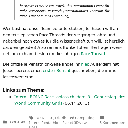
the­Sky­Net
POGS
ist ein Pro­jekt des Inter­na­tio­nal Cent­re for
Radio Astro­no­my Rese­arch (Inter­na­tio­na­les Zen­trum für
Radio Astro­no­mi­sche Forschung).
Wer Lust hat unser Team zu unter­stüt­zen, teil­ha­ben will an
den teils epi­schen Race-Threads der ver­gan­gen Jah­re und
neben­bei noch etwas für die Wis­sen­schaft tun will, ist herz­lich
dazu ein­ge­la­den! Also ran ans Bunk­er­fül­len. Bei fra­gen wen­
det ihr euch am bes­ten im dies­jäh­ri­gen
Race-Thread
.
Die offi­zi­el­le Pent­ath­lon-Sei­te fin­det ihr
hier
. Außer­dem hat
Jeeper bereits einen
ers­ten Bericht
geschrie­ben, die immer
lesens­wert sind.
Links zum Thema:
Intern: BOINC-Race anläs­sich dem 9. Geburts­tag des
World Com­mu­ni­ty Grids
(
06.11.2013
)
Tags:
BOINC
,
DC
,
Distributed Computing
,
z
Aktuelles
Intern
,
Pentathlon
,
Planet 3DNow!
,
5 Kommentare
Veröffentlicht
I
RACE
in