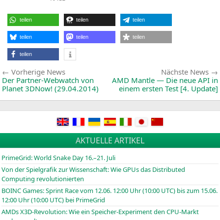
B
f
d
teilen
teilen
teilen
5.
B
P
teilen
teilen
teilen
teilen
Beitragsnavigation
Vorherige
Vorherige News
Nächste News
News:
Der Partner-Webwatch von
AMD
Mantle — Die neue
API
in
Planet 3DNow! (29.04.2014)
einem ersten Test [4. Update]
AKTUELLE ARTIKEL
PrimeGrid: World Snake Day 16.–21. Juli
Von der Spielgrafik zur Wissenschaft: Wie GPUs das Distributed
Computing revolutionierten
BOINC
Games: Sprint Race vom 12.06. 12:00 Uhr (10:00
UTC
) bis zum 15.06.
12:00 Uhr (10:00
UTC
) bei PrimeGrid
AMDs X3D-Revolution: Wie ein Speicher-Experiment den CPU-Markt