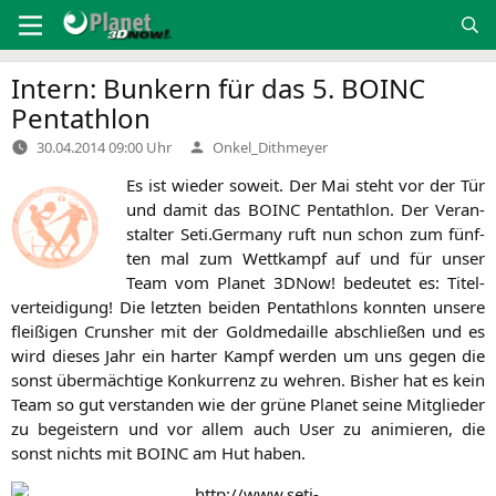
Zum
Inhalt
springen
Intern: Bunkern für das 5.
BOINC
Pentathlon
Verfasst
30.04.2014 09:00 Uhr
Onkel_Dithmeyer
von
Es ist wie­der soweit. Der Mai steht vor der Tür
und damit das
BOINC
Pent­ath­lon. Der Ver­an­
stal­ter Seti.Germany ruft nun schon zum fünf­
ten mal zum Wett­kampf auf und für unser
Team vom Pla­net 3DNow! bedeu­tet es: Titel­
ver­tei­di­gung! Die letz­ten bei­den Pent­ath­lons konn­ten unse­re
flei­ßi­gen Cruns­her mit der Gold­me­dail­le abschlie­ßen und es
wird die­ses Jahr ein har­ter Kampf wer­den um uns gegen die
sonst über­mäch­ti­ge Kon­kur­renz zu weh­ren. Bis­her hat es kein
Team so gut ver­stan­den wie der grü­ne Pla­net sei­ne Mit­glie­der
zu begeis­tern und vor allem auch User zu ani­mie­ren, die
sonst nichts mit
BOINC
am Hut haben.