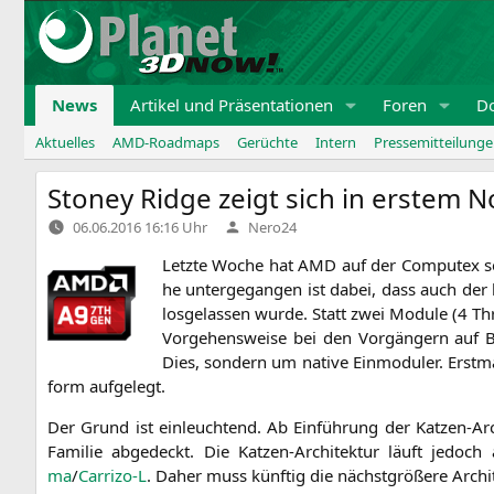
Zum
Inhalt
springen
News
Artikel und Präsentationen
Foren
D
Aktuelles
AMD-Roadmaps
Gerüchte
Intern
Pressemitteilung
Stoney Ridge zeigt sich in erstem 
Verfasst
06.06.2016 16:16 Uhr
Nero24
von
Letz­te Woche hat
AMD
auf der Com­putex sei­
he unter­ge­gan­gen ist dabei, dass auch der 
los­ge­las­sen wur­de. Statt zwei Modu­le (4 
Vor­ge­hens­wei­se bei den Vor­gän­gern auf Bul
Dies, son­dern um nati­ve Ein­mo­du­ler. Erst
form aufgelegt.
Der Grund ist ein­leuch­tend. Ab Ein­füh­rung der Kat­zen-Ar
Fami­lie abge­deckt. Die Kat­zen-Archi­tek­tur läuft jedoc
ma
/
Carrizo‑L
. Daher muss künf­tig die nächst­grö­ße­re Archi