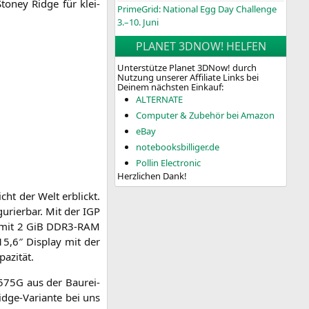
Stoney Ridge für klei­
PrimeGrid: National Egg Day Challenge
3.–10. Juni
PLANET 3DNOW! HELFEN
Unterstütze Planet 3DNow! durch
Nutzung unserer Affiliate Links bei
Deinem nächsten Einkauf:
ALTERNATE
Computer & Zubehör bei Amazon
eBay
notebooksbilliger.de
Pollin Electronic
Herzlichen Dank!
icht der Welt erblickt.
gu­rier­bar. Mit der
IGP
mit 2 GiB
DDR3-RAM
 15,6″ Dis­play mit der
pazität.
-575G
aus der Bau­rei­
dge-Vari­an­te bei uns