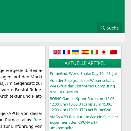
Suche
AKTUELLE ARTIKEL
 vor­ge­stellt. Bei­na­
PrimeGrid: World Snake Day 16.–21. Juli
­sa­gen, auf den Markt
Von der Spielgrafik zur Wissenschaft:
ds). Im Gegen­satz zur
Wie GPUs das Distributed Computing
vier­te Bris­tol-Ridge-
revolutionierten
rchi­tek­tur und Platt­
BOINC
Games: Sprint Race vom 12.06.
12:00 Uhr (10:00
UTC
) bis zum 15.06.
12:00 Uhr (10:00
UTC
) bei PrimeGrid
i­ger-APUs von die­ser
AMDs X3D-Revolution: Wie ein Speicher-
 für Puma+ ali­as
Bee­
Experiment den CPU-Markt
is zur Ein­füh­rung von
umkrempelte