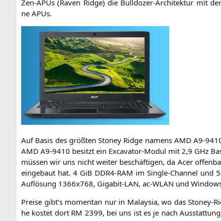
Zen-APUs (Raven Ridge) die Bull­do­zer-Archi­tek­tur mit der
ne APUs.
Auf Basis des größ­ten Stoney Ridge namens
AMD
A9-941
AMD
A9-9410
besitzt ein Excava­tor-Modul mit 2,9 GHz Bas
müs­sen wir uns nicht wei­ter beschäf­ti­gen, da Acer offen­bar
ein­ge­baut hat. 4 GiB
DDR4-RAM
im Sin­gle-Chan­nel und
Auf­lö­sung 1366x768, Giga­bit-LAN, ac-WLAN und Win­dows 
Prei­se gibt’s momen­tan nur in Malay­sia, wo das Stoney-
he kos­tet dort
RM
2399, bei uns ist es je nach Aus­stat­tu