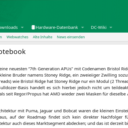
ownloads
Hardware-Datenbank
DC-Wiki
en
Webwatches
Alte Inhalte
News einsenden
Notebook
ne neu­es­ten “7th Gene­ra­ti­on APUs” mit Code­na­men Bris­tol Ridge
klei­ne Bru­der namens Stoney Ridge, ein zwei­ei­iger Zwil­ling sozu
Threads) wie Bris­tol Ridge hat Stoney Ridge nur ein Modul (2 Threa
l­do­zer-Basis han­delt es sich hier­bei jedoch nicht um teil­de­ak­ti­
­mals seit Regor/Propus hat
AMD
wie­der zwei Mas­ken für die­sel­be A
chi­tek­tur mit Puma, Jagu­ar und Bob­cat waren die klei­nen Ein­ste
h aus, auf der Road­map fin­det sich kein direk­ter Nach­fol­ger
­tek­tur auch die­ses Markt­seg­ment abde­cken; und das ist der­zeit b