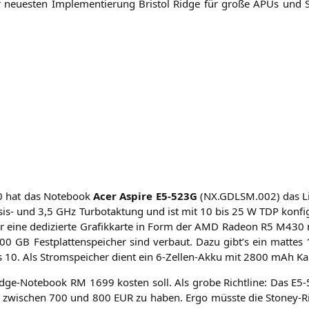
 neu­es­ten Imple­men­tie­rung Bris­tol Ridge für gro­ße APUs und 
0
hat das Note­book
Acer Aspi­re
E5-523G
(
NX
.
GDLSM
.002) das L
is- und 3,5 GHz Tur­bo­tak­tung und ist mit 10 bis 25 W
TDP
kon­fi­
 eine dedi­zier­te Gra­fik­kar­te in Form der
AMD
Rade­on
R5
M430
 500
GB
Fest­plat­ten­spei­cher sind ver­baut. Dazu gibt’s ein mat­tes
10. Als Strom­spei­cher dient ein 6‑Zel­len-Akku mit 2800 mAh Ka
Ridge-Note­book
RM
1699 kos­ten soll. Als gro­be Richt­li­ne: Das
E5
ng zwi­schen 700 und 800
EUR
zu haben. Ergo müss­te die Stoney-Ri