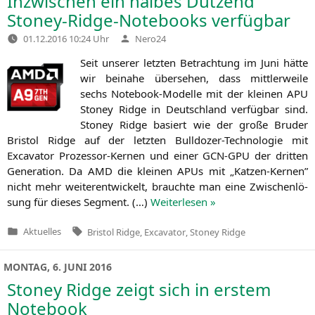
Inzwischen ein halbes Dutzend
Stoney-Ridge-Notebooks verfügbar
Verfasst
01.12.2016 10:24 Uhr
Nero24
von
Seit unse­rer letz­ten Betrach­tung im Juni hät­te
wir bei­na­he über­se­hen, dass mitt­ler­wei­le
sechs Note­book-Model­le mit der klei­nen
APU
Stoney Ridge in Deutsch­land ver­füg­bar sind.
Stoney Ridge basiert wie der gro­ße Bru­der
Bris­tol Ridge auf der letz­ten Bull­do­zer-Tech­no­lo­gie mit
Excava­tor Pro­zes­sor-Ker­nen und einer
GCN-GPU
der drit­ten
Gene­ra­ti­on. Da
AMD
die klei­nen APUs mit „Kat­zen-Ker­nen”
nicht mehr wei­ter­ent­wi­ckelt, brauch­te man eine Zwi­schen­lö­
sung für die­ses Seg­ment. (…)
Wei­ter­le­sen »
Tags:
Aktuelles
Bristol Ridge
,
Excavator
,
Stoney Ridge
Veröffentlicht
in
MONTAG, 6. JUNI 2016
Stoney Ridge zeigt sich in erstem
Notebook