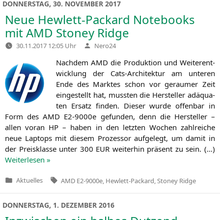
DONNERSTAG, 30. NOVEMBER 2017
Neue Hewlett-Packard Notebooks
mit
AMD
Stoney Ridge
Verfasst
30.11.2017 12:05 Uhr
Nero24
von
Nach­dem
AMD
die Pro­duk­ti­on und Wei­ter­ent­
wick­lung der Cats-Archi­tek­tur am unte­ren
Ende des Mark­tes schon vor gerau­mer Zeit
ein­ge­stellt hat, muss­ten die Her­stel­ler adäqua­
ten Ersatz fin­den. Die­ser wur­de offen­bar in
Form des
AMD
E2-9000e gefun­den, denn die Her­stel­ler –
allen vor­an
HP
– haben in den letz­ten Wochen zahl­rei­che
neue Lap­tops mit die­sem Pro­zes­sor auf­ge­legt, um damit in
der Preis­klas­se unter 300
EUR
wei­ter­hin prä­sent zu sein. (…)
Wei­ter­le­sen »
Tags:
Aktuelles
AMD E2-9000e
,
Hewlett-Packard
,
Stoney Ridge
Veröffentlicht
in
DONNERSTAG, 1. DEZEMBER 2016