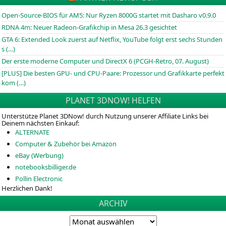
Open-Source-BIOS für AM5: Nur Ryzen 8000G startet mit Dasharo v0.9.0
RDNA 4m: Neuer Radeon-Grafikchip in Mesa 26.3 gesichtet
GTA 6: Extended Look zuerst auf Netflix, YouTube folgt erst sechs Stunden
s (…)
Der erste moderne Computer und DirectX 6 (PCGH-Retro, 07. August)
[PLUS] Die besten GPU- und CPU-Paare: Prozessor und Grafikkarte perfekt
kom (…)
PLANET 3DNOW! HELFEN
Unterstütze Planet 3DNow! durch Nutzung unserer Affiliate Links bei
Deinem nächsten Einkauf:
ALTERNATE
Computer & Zubehör bei Amazon
eBay (Werbung)
notebooksbilliger.de
Pollin Electronic
Herzlichen Dank!
ARCHIV