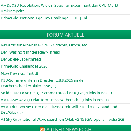
AMDs X3D-Revolution: Wie ein Speicher-Experiment den CPU-Markt
umkrempelte
PrimeGrid: National Egg Day Challenge 3.–10. Juni
FORUM AKTUELL
Rewards für Arbeit in BOINC - Gridcoin, Obyte, etc...
Der "Was hört ihr gerade?"-Thread
Der Spiele-Laberthread
PrimeGrid Challenges 2026
Now Playing... Part III
P3D-Sommergrillen in Dresden.....8.8.2026 an der
Drachenschänke/Diakonisse (…)
Solid State Drive (SSD) - Sammelthread V2.0 (FAQ/Links in Post1)
AMD AM5 X870(E) Plattform: Reviewübersicht. (Links in Post 1)
AVM Fritz!Box 5690 Pro die Fritz!Box mit Wifi 7 und 6 Ghz Band und
DSL/Glas (…)
All-Sky Gravitational Wave search on O4ab v2.15 (GW-opencl-nvidia-2G)
PARTNER-NEWS
PCGH