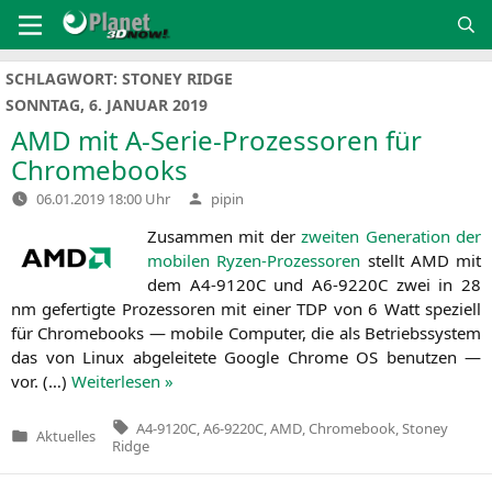
Zum
Inhalt
springen
SCHLAGWORT:
STONEY RIDGE
SONNTAG, 6. JANUAR 2019
AMD
mit A‑Serie-Prozessoren für
Chromebooks
Verfasst
06.01.2019 18:00 Uhr
pipin
von
Zusam­men mit der
zwei­ten Gene­ra­ti­on der
mobi­len Ryzen-Pro­zes­so­ren
stellt
AMD
mit
dem
A4-9120C
und
A6-9220C
zwei in 28
nm gefer­tig­te Pro­zes­so­ren mit einer
TDP
von 6 Watt spe­zi­ell
für Chrome­books — mobi­le Com­pu­ter, die als Betriebs­sys­tem
das von Linux abge­lei­te­te Goog­le Chro­me
OS
benut­zen —
vor. (…)
Wei­ter­le­sen »
Tags:
A4-9120C
,
A6-9220C
,
AMD
,
Chromebook
,
Stoney
Aktuelles
Veröffentlicht
Ridge
in