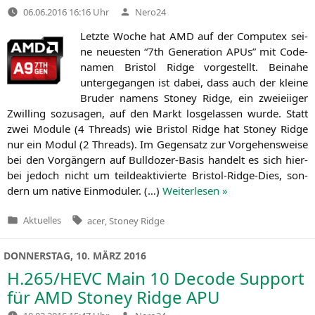
Verfasst
06.06.2016 16:16 Uhr
Nero24
von
Letz­te Woche hat
AMD
auf der Com­putex sei­
ne neu­es­ten “7th Gene­ra­ti­on APUs” mit Code­
na­men Bris­tol Ridge vor­ge­stellt. Bei­na­he
unter­ge­gan­gen ist dabei, dass auch der klei­ne
Bru­der namens Stoney Ridge, ein zwei­ei­iger
Zwil­ling sozu­sa­gen, auf den Markt los­ge­las­sen wur­de. Statt
zwei Modu­le (4 Threads) wie Bris­tol Ridge hat Stoney Ridge
nur ein Modul (2 Threads). Im Gegen­satz zur Vor­ge­hens­wei­se
bei den Vor­gän­gern auf Bull­do­zer-Basis han­delt es sich hier­
bei jedoch nicht um teil­de­ak­ti­vier­te Bris­tol-Ridge-Dies, son­
dern um nati­ve Ein­mo­du­ler. (…)
Wei­ter­le­sen »
Tags:
Aktuelles
acer
,
Stoney Ridge
Veröffentlicht
in
DONNERSTAG, 10. MÄRZ 2016
H.265/
HEVC
Main 10 Decode Support
für
AMD
Stoney Ridge
APU
Verfasst