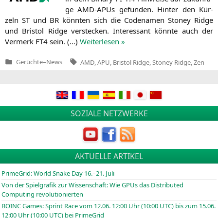
ge AMD-APUs gefun­den. Hin­ter den Kür­
zeln
ST
und
BR
könn­ten sich die Code­na­men Stoney Ridge
und Bris­tol Ridge ver­ste­cken. Inter­es­sant könn­te auch der
Ver­merk
FT4
sein. (…)
Wei­ter­le­sen »
Tags:
Gerüchte
–
News
AMD
,
APU
,
Bristol Ridge
,
Stoney Ridge
,
Zen
Veröffentlicht
in
SOZIALE NETZWERKE
AKTUELLE ARTIKEL
PrimeGrid: World Snake Day 16.–21. Juli
Von der Spielgrafik zur Wissenschaft: Wie GPUs das Distributed
Computing revolutionierten
BOINC
Games: Sprint Race vom 12.06. 12:00 Uhr (10:00
UTC
) bis zum 15.06.
12:00 Uhr (10:00
UTC
) bei PrimeGrid