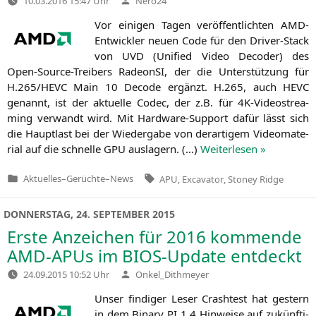
10.03.2016 15:47 Uhr
Nero24
von
Vor eini­gen Tagen ver­öf­fent­lich­ten AMD-
Ent­wick­ler neu­en Code für den Dri­ver-Stack
von
UVD
(Uni­fied Video Deco­der) des
Open-Source-Trei­bers Rade­on­SI, der die Unter­stüt­zung für
H.265/
HEVC
Main 10 Decode ergänzt. H.265, auch
HEVC
genannt, ist der aktu­el­le Codec, der z.B. für 4K-Video­strea­
ming ver­wandt wird. Mit Hard­ware-Sup­port dafür lässt sich
die Haupt­last bei der Wie­der­ga­be von der­ar­ti­gem Video­ma­te­
ri­al auf die schnel­le
GPU
aus­la­gern. (…)
Wei­ter­le­sen »
Tags:
Aktuelles
–
Gerüchte
–
News
APU
,
Excavator
,
Stoney Ridge
Veröffentlicht
in
DONNERSTAG, 24. SEPTEMBER 2015
Erste Anzeichen für 2016 kommende
AMD-APUs im BIOS-Update entdeckt
Verfasst
24.09.2015 10:52 Uhr
Onkel_Dithmeyer
von
Unser fin­di­ger Leser Crash­test hat gestern
in dem Bina­ry
PI
1.4 Hin­wei­se auf zukünf­ti­