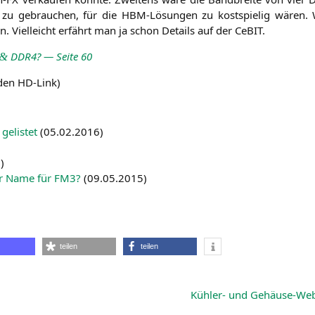
APUs zu gebrau­chen, für die HBM-Lösun­gen zu kost­spie­lig wären
­on. Viel­leicht erfährt man ja schon Details auf der CeBIT.
DDR4
? — Sei­te 60
&
 den HD-Link)
elis­tet
(
05.02.2016
)
5
)
er Name für
FM3
?
(
09.05.2015
)
teilen
teilen
Kühler- und Gehäuse-We