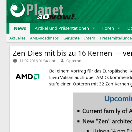
Zum
Inhalt
springen
News
Artikel und Präsentationen
Foren
D
Aktuelles
AMD-Roadmaps
Gerüchte
Intern
Pressemitteilung
Zen-Dies mit bis zu 16 Kernen — ve
Verfasst
11.02.2016 01:34 Uhr
Opteron
von
Bei einem Vor­trag für das Euro­päi­sche K
Liviu Vâl­san auch über AMDs kom­men­de Z
stu­fe einen Opte­ron mit 32 Zen-Ker­nen g