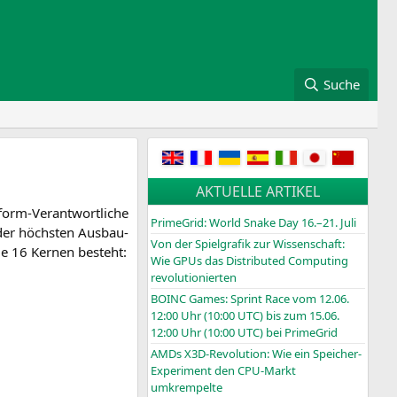
Suche
AKTUELLE ARTIKEL
form-Ver­ant­wort­li­che
PrimeGrid: World Snake Day 16.–21. Juli
der höchs­ten Aus­bau­
Von der Spielgrafik zur Wissenschaft:
je 16 Ker­nen besteht:
Wie GPUs das Distributed Computing
revolutionierten
BOINC
Games: Sprint Race vom 12.06.
12:00 Uhr (10:00
UTC
) bis zum 15.06.
12:00 Uhr (10:00
UTC
) bei PrimeGrid
AMDs X3D-Revolution: Wie ein Speicher-
Experiment den CPU-Markt
umkrempelte