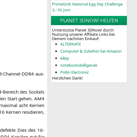
PrimeGrid: National Egg Day Challenge
3.–10. Juni
PLANET 3DNOW! HELFEN
Unterstütze Planet 3DNow! durch
Nutzung unserer Affiliate Links bei
Deinem nächsten Einkauf:
ALTERNATE
Computer & Zubehör bei Amazon
eBay
notebooksbilliger.de
Pollin Electronic
uad-Chan­nel-DDR4 aus­
Herzlichen Dank!
nd-Bereich des Sockels
n den Start gehen.
AM4
t maxi­mal acht Ker­nen
 Ker­nen resi­die­ren,
de­fek­te Dies des 16-
DDR4
Kanä­len gut für