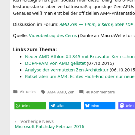
leis­tungs­star­ke aber ver­hält­nis­mä­ßig güns­ti­ge Zen-
Genau­es weiß man erst bei der offi­zi­el­len AM4-Prä­sen­ta­ti
Dis­kus­si­on im Forum:
AMD
Zen — 14nm, 8 Ker­ne,
95W
TDP
Quel­le:
Video­bei­trag des Cerns
(Dan­ke an Macro­Wel­le für
Links zum Thema:
Neu­er
AMD
Ath­lon
X4
845 mit Excava­tor-Kern schon g
DDR4-RAM
von
AMD
gelis­tet
(
07.10.2015
)
Ana­ly­se der ver­mu­te­ten Zen-Archi­tek­tur
(
06.10.201
Rät­sel­ra­ten um
AM4
: Ech­tes High-End oder nur neu­
Tags:
zu
Aktuelles
AM4
,
AMD
,
Zen
40 Kommentare
Veröffentlicht
Zen-
in
Dies
mit
teilen
teilen
teilen
teilen
bis
zu
16
Beitragsnavigation
Vorherige
Kernen
Vorherige News
—
News:
Microsoft Patchday Februar 2016
vermutlich
aber