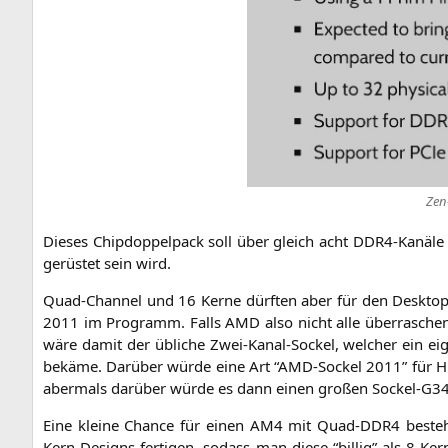
Zen
Die­ses Chip­dop­pel­pack soll über gleich acht DDR4-Kanä­le 
ge­rüs­tet sein wird.
Quad-Chan­nel und 16 Ker­ne dürf­ten aber für den Desk­top­
2011 im Pro­gramm. Falls
AMD
also nicht alle über­ra­schen
wäre damit der übli­che Zwei-Kanal-Sockel, wel­cher ein eige­
bekä­me. Dar­über wür­de eine Art “AMD-Sockel 2011” für Hi
aber­mals dar­über wür­de es dann einen gro­ßen Sockel-G34-N
Eine klei­ne Chan­ce für einen
AM4
mit Quad-DDR4 besteht a
Kern-Designs fer­ti­gen, sodass man die­se “bil­lig” als 8‑Ke