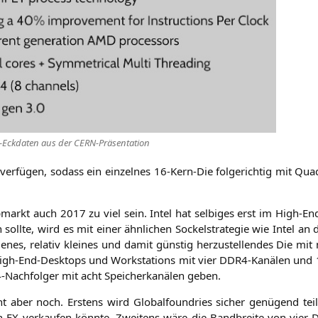
-Eck­da­ten aus der CERN-Präsentation
ver­fü­gen, sodass ein ein­zel­nes 16-Kern-Die fol­ge­rich­tig mit Q
markt auch 2017 zu viel sein. Intel hat sel­bi­ges erst im High-E
 soll­te, wird es mit einer ähn­li­chen Sockel­stra­te­gie wie Intel a
nes, rela­tiv klei­nes und damit güns­tig her­zu­stel­len­des Die mi
gh-End-Desk­tops und Work­sta­tions mit vier DDR4-Kanä­len und 16
ach­fol­ger mit acht Spei­cher­ka­nä­len geben.
ber noch. Ers­tens wird Glo­bal­found­ries sicher genü­gend teil­
rn-FX ver­kau­fen könn­te. Zwei­tens wäre die Band­brei­te von vier