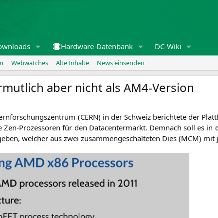
ownloads
Hardware-Datenbank
DC-Wiki
en
Webwatches
Alte Inhalte
News einsenden
rmutlich aber nicht als AM4-Version
ern­for­schungs­zen­trum (
CERN
) in der Schweiz berich­te­te der Platt­
en-Pro­zes­so­ren für den Dat­a­cen­ter­markt. Dem­nach soll es in 
eben, wel­cher aus zwei zusam­men­ge­schal­te­ten Dies (
MCM
) mit 