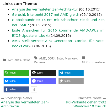
Links zum Thema:
Ana­ly­se der ver­mu­te­ten Zen-Archi­tek­tur
(
06.10.2015
)
Gerücht: Intel zieht 2017 mit
AMD
gleich
(
05.10.2015
)
Glo­bal­Found­ries: 14 nm mit schlech­ten Yields und Zen
bei
TSMC
?
(
28.09.2015
)
Ers­te Anzei­chen für 2016 kom­men­de AMD-APUs im
BIOS-Update ent­deckt
(
24.09.2015
)
AMD
stellt sechs­te APU-Gene­ra­ti­on “Car­ri­zo” für Note­
books vor
(
03.06.2015
)
Tags:
AMD
,
DDR4
,
Intel
,
Memory
,
Aktuelles
–
News
Veröffentlicht
z
Radeon
18 Kommentare
in
D
R
v
teilen
teilen
teilen
A
ge
teilen
teilen
teilen
teilen
Beitragsnavigation
Vorherige
Vorherige News
Nächste News
News:
Analyse der vermuteten Zen-
PC-Verkäufe gehen trotz
Architektur
Windows 10 zurück