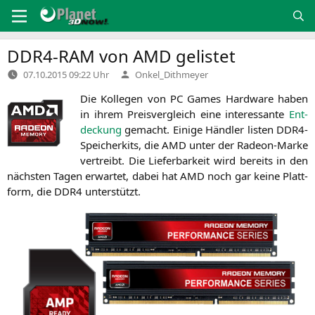
Zum
Inhalt
springen
DDR4-RAM
von
AMD
gelistet
Verfasst
07.10.2015 09:22 Uhr
Onkel_Dithmeyer
von
Die Kol­le­gen von
PC
Games Hard­ware haben
in ihrem Preis­ver­gleich eine inter­es­san­te
Ent­
de­ckung
gemacht. Eini­ge Händ­ler lis­ten DDR4-
Spei­cher­kits, die
AMD
unter der Rade­on-Mar­ke
ver­treibt. Die Lie­fer­bar­keit wird bereits in den
nächs­ten Tagen erwar­tet, dabei hat
AMD
noch gar kei­ne Platt­
form, die
DDR4
unterstützt.