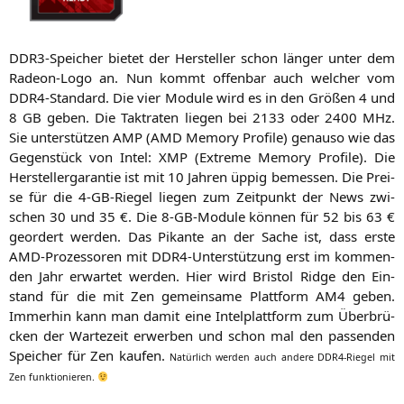
DDR3-Spei­cher bie­tet der Her­stel­ler schon län­ger unter dem
Rade­on-Logo an. Nun kommt offen­bar auch wel­cher vom
DDR4-Stan­dard. Die vier Modu­le wird es in den Grö­ßen 4 und
8
GB
geben. Die Takt­ra­ten lie­gen bei 2133 oder 2400 MHz.
Sie unter­stüt­zen
AMP
(
AMD
Memo­ry Pro­fi­le) genau­so wie das
Gegen­stück von Intel:
XMP
(Extre­me Memo­ry Pro­fi­le). Die
Her­stel­ler­ga­ran­tie ist mit 10 Jah­ren üppig bemes­sen. Die Prei­
se für die 4‑GB-Rie­gel lie­gen zum Zeit­punkt der News zwi­
schen 30 und 35 €. Die 8‑GB-Modu­le kön­nen für 52 bis 63 €
geor­dert wer­den. Das Pikan­te an der Sache ist, dass ers­te
AMD-Pro­zes­so­ren mit DDR4-Unter­stüt­zung erst im kom­men­
den Jahr erwar­tet wer­den. Hier wird Bris­tol Ridge den Ein­
stand für die mit Zen gemein­sa­me Platt­form
AM4
geben.
Immer­hin kann man damit eine Intel­platt­form zum Über­brü­
cken der War­te­zeit erwer­ben und schon mal den pas­sen­den
Spei­cher für Zen kau­fen.
Natür­lich wer­den auch ande­re DDR4-Rie­gel mit
Zen funktionieren.