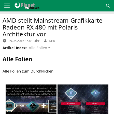
Zum
Inhalt
springen
AMD
stellt Mainstream-Grafikkarte
Radeon
RX
480 mit Polaris-
Architektur vor
Verfasst
29.06.2016 15:01 Uhr
Dr@
von
Alle Folien
Artikel-Index:
Alle Folien
Alle Foli­en zum Durchklicken