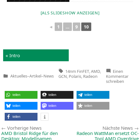
[ALS SLIDE­SHOW ANZEIGEN]
1
…
9
10
◄
« Intro
Tags:
14nm FinFET
,
AMD
,
Einen
zu
Aktuelles
–
Artikel
–
News
GCN
,
Polaris
,
Radeon
Kommentar
Veröffentlicht
AMD
schreiben
in
stellt
Mains
Grafik
teilen
teilen
teilen
Rade
RX
480
teilen
teilen
teilen
mit
Polari
teilen
Archit
vor
Beitragsnavigation
Vorherige
Vorherige News
Nächste News
News:
AMD
Bristol Ridge für den
Radeon WattMan ersetzt OC-
Desktop: Modellnamen
Tool
AMD
Overdrive