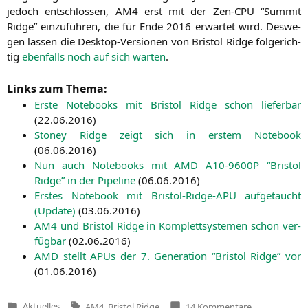
jedoch ent­schlos­sen,
AM4
erst mit der Zen-CPU “Sum­mit
Ridge” ein­zu­füh­ren, die für Ende 2016 erwar­tet wird. Des­we­
gen las­sen die Desk­top-Ver­sio­nen von Bris­tol Ridge fol­ge­rich­
tig
eben­falls noch auf sich war­ten
.
Links zum Thema:
Ers­te Note­books mit Bris­tol Ridge schon lie­fer­bar
(
22.06.2016
)
Stoney Ridge zeigt sich in ers­tem Note­book
(
06.06.2016
)
Nun auch Note­books mit
AMD
A10-9600P
“Bris­tol
Ridge” in der Pipe­line
(
06.06.2016
)
Ers­tes Note­book mit Bris­tol-Ridge-APU auf­ge­taucht
(Update)
(
03.06.2016
)
AM4
und Bris­tol Ridge in Kom­plett­sys­te­men schon ver­
füg­bar
(
02.06.2016
)
AMD
stellt APUs der 7. Gene­ra­ti­on “Bris­tol Ridge” vor
(
01.06.2016
)
Tags:
zu
Aktuelles
AM4
,
Bristol Ridge
14 Kommentare