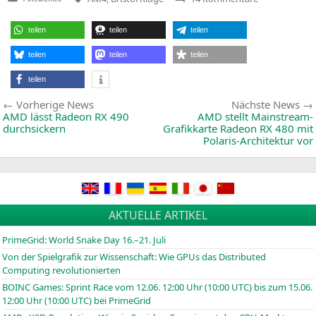
Veröffentlicht
AMD
in
Bristol
Ridge
teilen
teilen
teilen
für
den
Desktop:
teilen
teilen
teilen
Modellnamen
teilen
Beitragsnavigation
Vorherige
Vorherige News
Nächste News
News:
AMD
lässt Radeon
RX
490
AMD
stellt Mainstream-
durchsickern
Grafikkarte Radeon
RX
480 mit
Polaris-Architektur vor
AKTUELLE ARTIKEL
PrimeGrid: World Snake Day 16.–21. Juli
Von der Spielgrafik zur Wissenschaft: Wie GPUs das Distributed
Computing revolutionierten
BOINC
Games: Sprint Race vom 12.06. 12:00 Uhr (10:00
UTC
) bis zum 15.06.
12:00 Uhr (10:00
UTC
) bei PrimeGrid