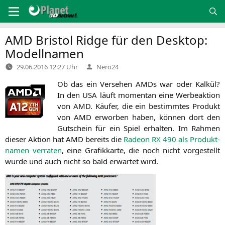
Zum
Inhalt
springen
AMD
Bristol Ridge für den Desktop:
Modellnamen
Verfasst
29.06.2016 12:27 Uhr
Nero24
von
Ob das ein Ver­se­hen AMDs war oder Kal­kül?
In den
USA
läuft momen­tan eine Wer­be­ak­ti­on
von
AMD
. Käu­fer, die ein bestimm­tes Pro­dukt
von
AMD
erwor­ben haben, kön­nen dort den
Gut­schein für ein Spiel erhal­ten. Im Rah­men
die­ser Akti­on hat
AMD
bereits die
Rade­on
RX
490 als Pro­dukt­
na­men ver­ra­ten
, eine Gra­fik­kar­te, die noch nicht vor­ge­stellt
wur­de und auch nicht so bald erwar­tet wird.