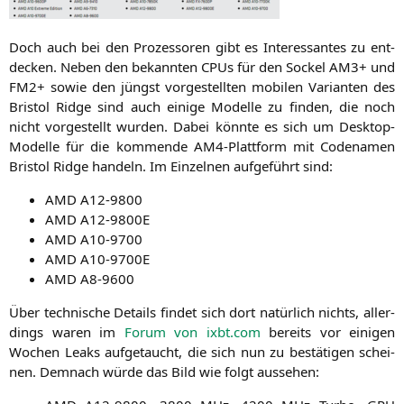
Doch auch bei den Pro­zes­so­ren gibt es Inter­es­san­tes zu ent­
de­cken. Neben den bekann­ten CPUs für den Sockel
AM3
+ und
FM2
+ sowie den jüngst vor­ge­stell­ten mobi­len Vari­an­ten des
Bris­tol Ridge sind auch eini­ge Model­le zu fin­den, die noch
nicht vor­ge­stellt wur­den. Dabei könn­te es sich um Desk­top-
Model­le für die kom­men­de AM4-Platt­form mit Code­na­men
Bris­tol Ridge han­deln. Im Ein­zel­nen auf­ge­führt sind:
AMD
A12-9800
AMD
A12-9800E
AMD
A10-9700
AMD
A10-9700E
AMD
A8-9600
Über tech­ni­sche Details fin­det sich dort natür­lich nichts, aller­
dings waren im
Forum von ixbt.com
bereits vor eini­gen
Wochen Leaks auf­ge­taucht, die sich nun zu bestä­ti­gen schei­
nen. Dem­nach wür­de das Bild wie folgt aussehen: