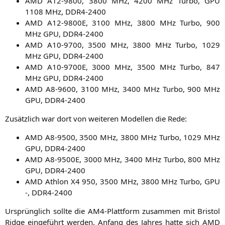
AMD
A12-9800
, 3800 MHz, 4200 MHz Tur­bo,
GPU
1108 MHz,
DDR4-2400
AMD
A12-9800E
, 3100 MHz, 3800 MHz Tur­bo, 900
MHz
GPU
,
DDR4-2400
AMD
A10-9700
, 3500 MHz, 3800 MHz Tur­bo, 1029
MHz
GPU
,
DDR4-2400
AMD
A10-9700E
, 3000 MHz, 3500 MHz Tur­bo, 847
MHz
GPU
,
DDR4-2400
AMD
A8-9600
, 3100 MHz, 3400 MHz Tur­bo, 900 MHz
GPU
,
DDR4-2400
Zusätz­lich war dort von wei­te­ren Model­len die Rede:
AMD
A8-9500
, 3500 MHz, 3800 MHz Tur­bo, 1029 MHz
GPU
,
DDR4-2400
AMD
A8-9500E
, 3000 MHz, 3400 MHz Tur­bo, 800 MHz
GPU
,
DDR4-2400
AMD
Ath­lon
X4
950, 3500 MHz, 3800 MHz Tur­bo,
GPU
-,
DDR4-2400
Ursprüng­lich soll­te die AM4-Platt­form zusam­men mit Bris­tol
Ridge ein­ge­führt wer­den. Anfang des Jah­res hat­te sich
AMD