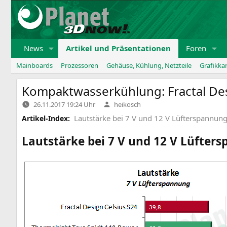
Zum
Inhalt
springen
News
Artikel und Präsentationen
Foren
Mainboards
Prozessoren
Gehäuse, Kühlung, Netzteile
Grafikka
Kompaktwasserkühlung: Fractal De
Verfasst
26.11.2017 19:24 Uhr
heikosch
von
Lautstärke bei 7 V und 12 V Lüfterspannun
Artikel-Index:
Lautstärke bei 7 V und 12 V Lüfter