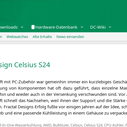
ownloads
Hardware-Datenbank
DC-Wiki
en
Webwatches
Alte Inhalte
News einsenden
sign Celsius
S24
 mit PC-Zube­hör war gemein­hin immer ein kurz­le­bi­ges Geschäft.
­lung von Kom­po­nen­ten hat oft dazu geführt, dass ein­zel­ne Ma
hin und wie­der auch in der Ver­sen­kung ver­schwun­den sind. Vor a
t schnell das Nach­se­hen, weil ihnen der Sup­port und die Stär­ke 
en. Frac­tal Designs Erfolg fuß­te vor eini­gen Jah­ren auf der Idee, s
ieb und eine pas­sen­de Kühl­leis­tung in einem Gehäu­se zu ver­pa­ck
ll-In-One-Wasserkühlung
,
AMD
,
Bulldozer
,
Celsius
,
Celsius S24
,
CPU-Kühler
,
F