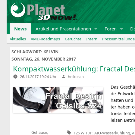
Zum
Inhalt
springen
News
Artikel und Präsentationen
Foren
D
Aktuelles
AMD-Roadmaps
Gerüchte
Intern
Pressemitteilung
SCHLAGWORT:
KELVIN
SONNTAG, 26. NOVEMBER 2017
Kompaktwasserkühlung: Fractal De
Verfasst
26.11.2017 19:24 Uhr
heikosch
von
Das Geschäft
de Ent­wick
hat­ten und 
ter haben of
triebs feh­l
lei­sen Betr
Tags:
Gehäuse,
125 W TDP
,
AIO-Wasserkühlung
,
A