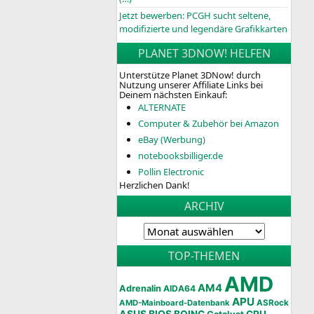
Jetzt bewerben: PCGH sucht seltene,
modifizierte und legendäre Grafikkarten
PLANET 3DNOW! HELFEN
Unterstütze Planet 3DNow! durch
Nutzung unserer Affiliate Links bei
Deinem nächsten Einkauf:
ALTERNATE
Computer & Zubehör bei Amazon
eBay (Werbung)
notebooksbilliger.de
Pollin Electronic
Herzlichen Dank!
ARCHIV
TOP-THEMEN
AMD
AM4
Adrenalin
AIDA64
APU
AMD-Mainboard-Datenbank
ASRock
ASUS
BIOS