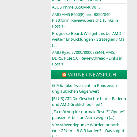
ASUS Prime B550M-K WIFI
AMD AM5 B650(E) und B850/840
Plattform: Reviewübersicht. (Links in
Post 1)
Prognose-Board: Wie geht es bei AMD
weiter? Entwicklungen / Strategien / Ma
(…)
AMD Ryzen 7000/8000 (ZEN4, AM5,
DDR5, PCIe 5.0) Reviewthread - Links in
Post 1
PARTNER-NEWS
PCGH
GTA 6: Take-Two sieht im Preis einen
unglaublichen Gegenwert
[PLUS] ATI: Die Geschichte hinter Radeon
und AMD-Grafikchips - Teil 1
„Zu mächtig für normale Tests?“ OpenAI
pausiert Arbeit an Astra wegen (…)
VRAM-Wendepunkt: Würdet ihr noch
eine GPU mit 8 GiB kaufen? – Das sagt d
(…)