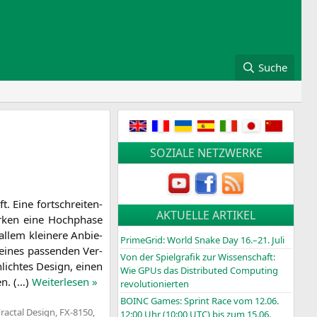
Suche
SOZIALE NETZWERKE
 Eine fort­schrei­ten­
AKTUELLE ARTIKEL
r­ken eine Hoch­pha­se
llem klei­ne­re Anbie­
PrimeGrid: World Snake Day 16.–21. Juli
eines pas­sen­den Ver­
Von der Spielgrafik zur Wissenschaft:
chlich­tes Design, einen
Wie GPUs das Distributed Computing
en. (…)
Wei­ter­le­sen »
revolutionierten
BOINC
Games: Sprint Race vom 12.06.
ractal Design
,
FX-8150
,
12:00 Uhr (10:00
UTC
) bis zum 15.06.