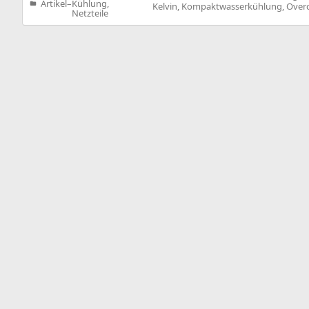
Artikel
–
Kühlung,
Kelvin
,
Kompaktwasserkühlung
,
Overc
Veröffentlicht
Netzteile
in