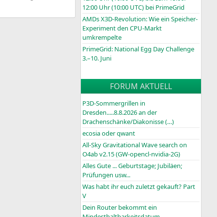
12:00 Uhr (10:00
UTC
) bei PrimeGrid
AMDs X3D-Revolution: Wie ein Speicher-
Experiment den CPU-Markt
umkrempelte
PrimeGrid: National Egg Day Challenge
3.–10. Juni
FORUM AKTUELL
P3D-Sommergrillen in
Dresden.....8.8.2026 an der
Drachenschänke/Diakonisse (…)
ecosia oder qwant
All-Sky Gravitational Wave search on
O4ab v2.15 (GW-opencl-nvidia-2G)
Alles Gute ... Geburtstage; Jubiläen;
Prüfungen usw...
Was habt ihr euch zuletzt gekauft? Part
V
Dein Router bekommt ein
Mindesthaltbarkeitsdatum