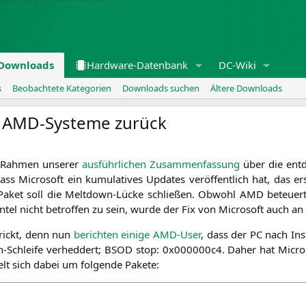
Downloads
Hardware-Datenbank
DC-Wiki
s
Beobachtete Kategorien
Downloads suchen
Ältere Downloads
r AMD-Systeme zurück
 Rah­men unse­rer
aus­führ­li­chen Zusam­men­fas­sung
über die ent­de
s Micro­soft ein kumu­la­ti­ves Updates ver­öf­fent­lich hat, das ers
Paket soll die Melt­down-Lücke schlie­ßen. Obwohl
AMD
beteu­er
 Intel nicht betrof­fen zu sein, wur­de der Fix von Micro­soft auch a
trickt, denn nun
berich­ten eini­ge AMD-User
, dass der
PC
nach Inst
-Schlei­fe ver­hed­dert;
BSOD
stop: 0x000000c4. Daher hat Micro­so
elt sich dabei um fol­gen­de Pakete: