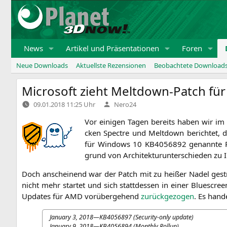
Zum
Inhalt
springen
News
Artikel und Präsentationen
Foren
Neue Downloads
Aktuellste Rezensionen
Beobachtete Download
Microsoft zieht Meltdown-Patch fü
Verfasst
09.01.2018 11:25 Uhr
Nero24
von
Vor eini­gen Tagen bereits haben wir im
cken Spect­re und Melt­down berich­tet, das
für Win­dows 10
KB4056892
genann­te 
grund von Archi­tek­tur­un­ter­schie­den zu
Doch anschei­nend war der Patch mit zu hei­ßer Nadel ges
nicht mehr star­tet und sich statt­des­sen in einer Blue­screen
Updates für
AMD
vor­über­ge­hend
zurück­ge­zo­gen
. Es han­d
Janu­ary 3, 2018—
KB4056897
(Secu­ri­ty-only update)
Janu­ary 9, 2018—
KB4056894
(Month­ly Rollup)