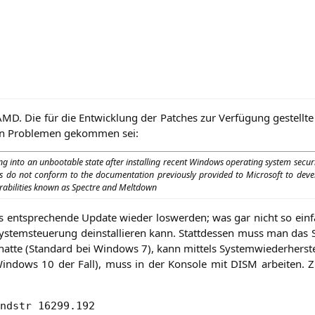
AMD
. Die für die Ent­wick­lung der Patches zur Ver­fü­gung gestell­te
 den Pro­ble­men gekom­men sei:
ng into an unboota­ble sta­te after instal­ling recent Win­dows ope­ra­ting sys­tem secu­r
s do not con­form to the docu­men­ta­ti­on pre­vious­ly pro­vi­ded to Micro­soft to dev
­nerabi­li­ties known as Spect­re and Meltdown
t­spre­chen­de Update wie­der los­wer­den; was gar nicht so ein­f
s­tem­steue­rung deinstal­lie­ren kann. Statt­des­sen muss man das S
t­te (Stan­dard bei Win­dows 7), kann mit­tels Sys­tem­wie­der­her­ste
in­dows 10 der Fall), muss in der Kon­so­le mit
DISM
arbei­ten. 
ndstr 16299.192