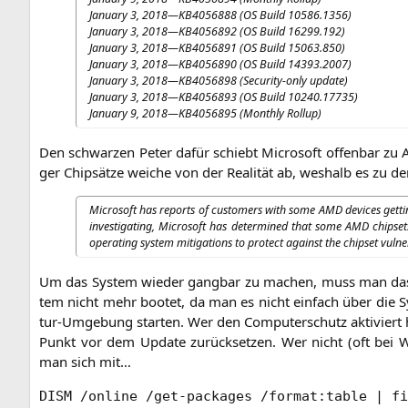
Janu­ary 3, 2018—
KB4056888
(
OS
Build 10586.1356)
Janu­ary 3, 2018—
KB4056892
(
OS
Build 16299.192)
Janu­ary 3, 2018—
KB4056891
(
OS
Build 15063.850)
Janu­ary 3, 2018—
KB4056890
(
OS
Build 14393.2007)
Janu­ary 3, 2018—
KB4056898
(Secu­ri­ty-only update)
Janu­ary 3, 2018—
KB4056893
(
OS
Build 10240.17735)
Janu­ary 9, 2018—
KB4056895
(Month­ly Rollup)
Den schwar­zen Peter dafür schiebt Micro­soft offen­bar zu
ger Chip­sät­ze wei­che von der Rea­li­tät ab, wes­halb es zu
Micro­soft has reports of cus­to­mers with some
AMD
devices get­ti
inves­ti­ga­ting, Micro­soft has deter­mi­ned that some
AMD
chip­set
ope­ra­ting sys­tem miti­ga­ti­ons to pro­tect against the chip­set vul
Um das Sys­tem wie­der gang­bar zu machen, muss man das en
tem nicht mehr boo­tet, da man es nicht ein­fach über die Sy
tur-Umge­bung star­ten. Wer den Com­pu­ter­schutz akti­viert ha
Punkt vor dem Update zurück­set­zen. Wer nicht (oft bei W
man sich mit…
DISM /online /get-packages /format:table | fi