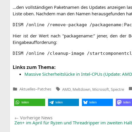
…den voll­stän­di­gen Paket­na­men des Updates anzei­gen las
Lis­te oben. Nach­dem man den Namen her­aus­ge­fun­den hat,
DISM /online /remove-package /packagename:Pac
Hier ist der Wert nach “packa­ge­na­me:” jener, den der B
Eingabeaufforderung:
DISM /online /cleanup-image /startcomponentcl
Links zum Thema:
Mas­si­ve Sicher­heits­lü­cke in Intel-CPUs (Update:
AMD
Tags:
Aktuelles
–
Patches
AMD
,
Meltdown
,
Microsoft
,
Spectre
Veröffentlicht
in
teilen
teilen
teilen
teilen
Beitragsnavigation
Vorherige
Vorherige News
News:
Zen+ im April für Ryzen und Threadripper im zweiten Hal