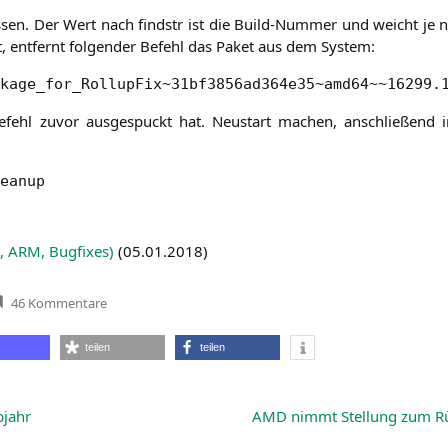
­sen. Der Wert nach find­str ist die Build-Num­mer und weicht je n
 ent­fernt fol­gen­der Befehl das Paket aus dem System:
kage_for_RollupFix~31bf3856ad364e35~amd64~~16299.
efehl zuvor aus­ge­spuckt hat. Neu­start machen, anschlie­ßend 
eanup
,
ARM
, Bug­fi­xes)
(
05.01.2018
)
zu
46 Kommentare
Microsoft
zieht
Meltdown-
teilen
teilen
Patch
für
AMD-
Systeme
zurück
bjahr
AMD
nimmt Stellung zum Rü