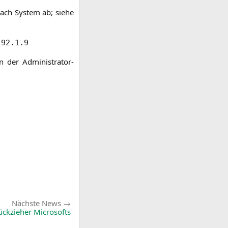
ach Sys­tem ab; sie­he
192.1.9
in der Administrator-
Nächste
Nächste News
News:
ckzieher Microsofts