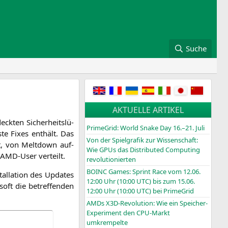
Suche
AKTUELLE ARTIKEL
ck­ten Sicher­heits­lü­
PrimeGrid: World Snake Day 16.–21. Juli
­te Fixes ent­hält. Das
Von der Spielgrafik zur Wissenschaft:
t, von Melt­down auf­
Wie GPUs das Distributed Computing
n AMD-User verteilt.
revolutionierten
BOINC
Games: Sprint Race vom 12.06.
al­la­ti­on des Updates
12:00 Uhr (10:00
UTC
) bis zum 15.06.
ft die betref­fen­den
12:00 Uhr (10:00
UTC
) bei PrimeGrid
AMDs X3D-Revolution: Wie ein Speicher-
Experiment den CPU-Markt
umkrempelte