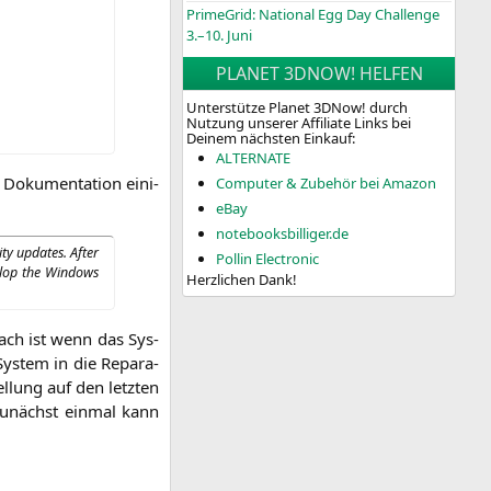
PrimeGrid: National Egg Day Challenge
3.–10. Juni
PLANET 3DNOW! HELFEN
Unterstütze Planet 3DNow! durch
Nutzung unserer Affiliate Links bei
Deinem nächsten Einkauf:
ALTERNATE
 Doku­men­ta­ti­on eini­
Computer & Zubehör bei Amazon
eBay
notebooksbilliger.de
i­ty updates. After
Pollin Electronic
e­lop the Win­dows
Herzlichen Dank!
ach ist wenn das Sys­
ys­tem in die Repa­ra­
l­lung auf den letz­ten
Zunächst ein­mal kann