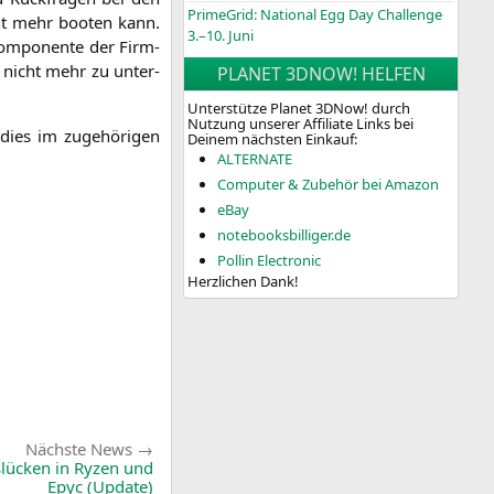
PrimeGrid: National Egg Day Challenge
cht mehr boo­ten kann.
3.–10. Juni
om­po­nen­te der Firm­
7 nicht mehr zu unter­
PLANET 3DNOW! HELFEN
Unterstütze Planet 3DNow! durch
Nutzung unserer Affiliate Links bei
dies im zuge­hö­ri­gen
Deinem nächsten Einkauf:
ALTERNATE
Computer & Zubehör bei Amazon
eBay
notebooksbilliger.de
Pollin Electronic
Herzlichen Dank!
Nächste
Nächste News
News:
tslücken in Ryzen und
Epyc (Update)