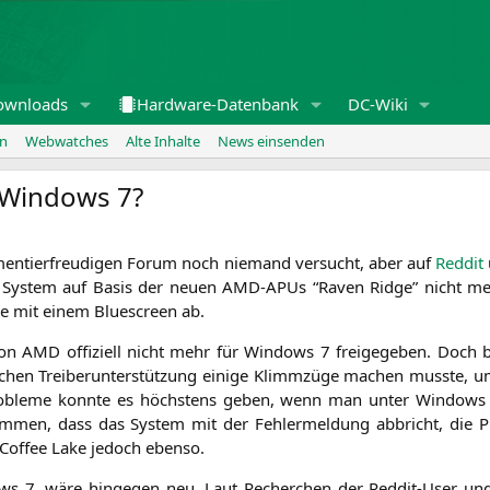
ownloads
Hardware-Datenbank
DC-Wiki
en
Webwatches
Alte Inhalte
News einsenden
 Windows 7?
men­tier­freu­di­gen Forum noch nie­mand ver­sucht, aber auf
Red­dit
 Sys­tem auf Basis der neu­en AMD-APUs “Raven Ridge” nicht meh
he mit einem Blue­screen ab.
von
AMD
offi­zi­ell nicht mehr für Win­dows 7 frei­ge­ge­ben. Doch b
achen Trei­ber­un­ter­stüt­zung eini­ge Klimm­zü­ge machen muss­te
ro­ble­me konn­te es höchs­tens geben, wenn man unter Win­dows 7
­men, dass das Sys­tem mit der Feh­ler­mel­dung abbricht, die Pl
 Cof­fee Lake jedoch ebenso.
s 7, wäre hin­ge­gen neu. Laut Recher­chen der Red­dit-User und