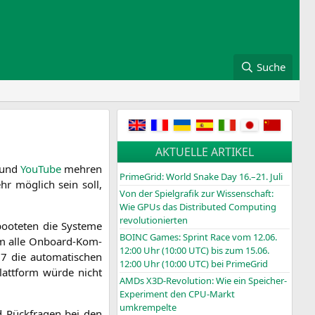
Suche
AKTUELLE ARTIKEL
und
You­Tube
meh­ren
PrimeGrid: World Snake Day 16.–21. Juli
r mög­lich sein soll,
Von der Spielgrafik zur Wissenschaft:
Wie GPUs das Distributed Computing
revolutionierten
oo­te­ten die Sys­te­me
BOINC
Games: Sprint Race vom 12.06.
, um alle Onboard-Kom­
12:00 Uhr (10:00
UTC
) bis zum 15.06.
 die auto­ma­ti­schen
12:00 Uhr (10:00
UTC
) bei PrimeGrid
att­form wür­de nicht
AMDs X3D-Revolution: Wie ein Speicher-
Experiment den CPU-Markt
umkrempelte
 Rück­fra­gen bei den