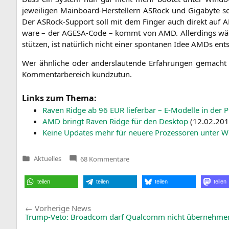
jewei­li­gen Main­board-Her­stel­lern ASRock und Giga­byte 
Der ASRock-Sup­port soll mit dem Fin­ger auch direkt auf
A
ware – der AGE­SA-Code – kommt von
AMD
. Aller­dings w
stüt­zen, ist natür­lich nicht einer spon­ta­nen Idee AMDs e
Wer ähn­li­che oder anders­lau­ten­de Erfah­run­gen gemacht 
Kom­men­tar­be­reich kundzutun.
Links zum Thema:
Raven Ridge ab 96
EUR
lie­fer­bar – E‑Modelle in der P
AMD
bringt Raven Ridge für den Desk­top
(
12.02.20
Kei­ne Updates mehr für neue­re Pro­zes­so­ren unter 
zu
Aktuelles
68 Kommentare
Veröffentlicht
Raven
in
Ridge
bootet
teilen
teilen
teilen
teilen
nicht
mehr
mit
Beitragsnavigation
Vorherige
Windows
Vorherige News
7?
News:
Trump-Veto: Broadcom darf Qualcomm nicht übernehme