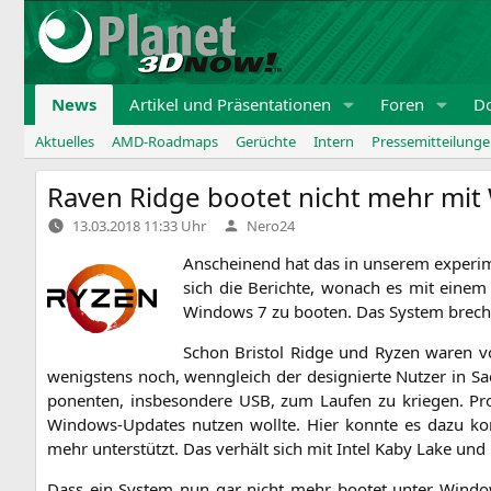
Zum
Inhalt
springen
News
Artikel und Präsentationen
Foren
D
Aktuelles
AMD-Roadmaps
Gerüchte
Intern
Pressemitteilung
Raven Ridge bootet nicht mehr mit
Verfasst
13.03.2018 11:33 Uhr
Nero24
von
Anschei­nend hat das in unse­rem expe­ri­
sich die Berich­te, wonach es mit einem
Win­dows 7 zu boo­ten. Das Sys­tem bre­c
Schon Bris­tol Ridge und Ryzen waren 
wenigs­tens noch, wenn­gleich der desi­gnier­te Nut­zer in S
po­nen­ten, ins­be­son­de­re
USB
, zum Lau­fen zu krie­gen. P
Win­dows-Updates nut­zen woll­te. Hier konn­te es dazu kom
mehr unter­stützt. Das ver­hält sich mit Intel Kaby Lake und
Dass ein Sys­tem nun gar nicht mehr boo­tet unter Win­dow