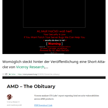
Womög­lich steckt hin­ter der Ver­öf­fent­li­chung eine Short-Atta­
cke von
Vice­roy Rese­arch
,…