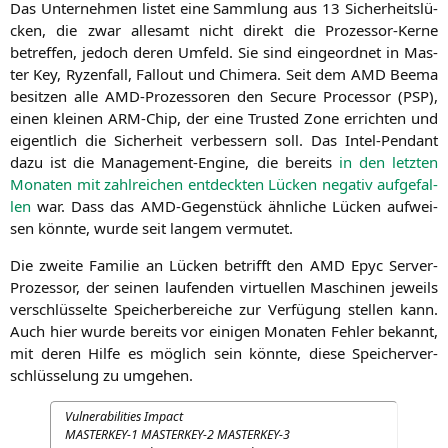
Das Unter­neh­men lis­tet eine Samm­lung aus 13 Sicher­heits­lü­
cken, die zwar alle­samt nicht direkt die Pro­zes­sor-Ker­ne
betref­fen, jedoch deren Umfeld. Sie sind ein­ge­ord­net in Mas­
ter Key, Ryzen­fall, Fall­out und Chi­me­ra. Seit dem
AMD
Bee­ma
besit­zen alle AMD-Pro­zes­so­ren den Secu­re Pro­ces­sor (
PSP
),
einen klei­nen ARM-Chip, der eine Trus­ted Zone errich­ten und
eigent­lich die Sicher­heit ver­bes­sern soll. Das Intel-Pen­dant
dazu ist die Manage­ment-Engi­ne, die bereits
in den letz­ten
Mona­ten mit zahl­rei­chen ent­deck­ten Lücken nega­tiv auf­ge­fal­
len
war. Dass das AMD-Gegen­stück ähn­li­che Lücken auf­wei­
sen könn­te, wur­de seit lan­gem vermutet.
Die zwei­te Fami­lie an Lücken betrifft den
AMD
Epyc Ser­ver-
Pro­zes­sor, der sei­nen lau­fen­den vir­tu­el­len Maschi­nen jeweils
ver­schlüs­sel­te Spei­cher­be­rei­che zur Ver­fü­gung stel­len kann.
Auch hier wur­de bereits vor eini­gen Mona­ten Feh­ler bekannt,
mit deren Hil­fe es mög­lich sein könn­te, die­se Spei­cher­ver­
schlüs­se­lung zu umgehen.
Vul­nerabi­li­ties Impact
MASTERKEY
‑1
MASTERKEY
‑2
MASTERKEY
‑3