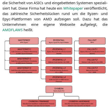
die Sicher­heit von ASICs und ein­ge­bet­te­ten Sys­te­men spe­zia­li­
siert hat. Die­se Fir­ma hat heu­te ein
White­pa­per
ver­öf­fent­licht,
das zahl­rei­che Sicher­heits­lü­cken rund um die Ryzen- und
Epyc-Platt­for­men von
AMD
auf­zei­gen soll. Dazu hat das
Unter­neh­men eine eige­ne Web­sei­te auf­ge­legt, die
AMDFLAWS
heißt.