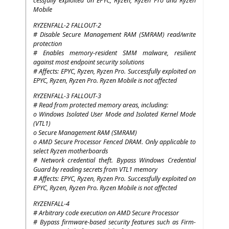
cessful­ly exploi­ted on
EPYC
, Ryzen, Ryzen Pro and Ryzen
Mobile
RYZENFALL
‑2
FALLOUT
‑2
# Disable Secu­re Manage­ment
RAM
(
SMRAM
) read/write
protection
# Enables memo­ry-resi­dent
SMM
mal­wa­re, resi­li­ent
against most end­point secu­ri­ty solutions
# Affects:
EPYC
, Ryzen, Ryzen Pro. Suc­cessful­ly exploi­ted on
EPYC
, Ryzen, Ryzen Pro. Ryzen Mobi­le is not affected
RYZENFALL
‑3
FALLOUT
‑3
# Read from pro­tec­ted memo­ry are­as, including:
o Win­dows Iso­la­ted User Mode and Iso­la­ted Ker­nel Mode
(
VTL1
)
o Secu­re Manage­ment
RAM
(
SMRAM
)
o
AMD
Secu­re Pro­ces­sor Fen­ced
DRAM
. Only appli­ca­ble to
sel­ect Ryzen motherboards
# Net­work cre­den­ti­al theft. Bypass Win­dows Cre­den­ti­al
Guard by rea­ding secrets from
VTL1
memory
# Affects:
EPYC
, Ryzen, Ryzen Pro. Suc­cessful­ly exploi­ted on
EPYC
, Ryzen, Ryzen Pro. Ryzen Mobi­le is not affected
RYZENFALL
‑4
# Arbi­tra­ry code exe­cu­ti­on on
AMD
Secu­re Processor
# Bypass firm­ware-based secu­ri­ty fea­tures such as Firm­