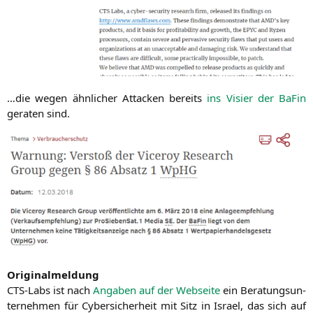
…die wegen ähn­li­cher Atta­cken bereits
ins Visier der BaFin
gera­ten sind.
Ori­gi­nal­mel­dung
CTS-Labs ist nach
Anga­ben auf der Web­sei­te
ein Bera­tungs­un­
ter­neh­men für Cyber­si­cher­heit mit Sitz in Isra­el, das sich auf