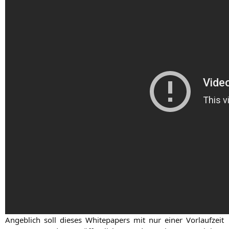
Angeb­lich soll die­ses White­pa­pers mit nur einer Vor­lauf­zeit