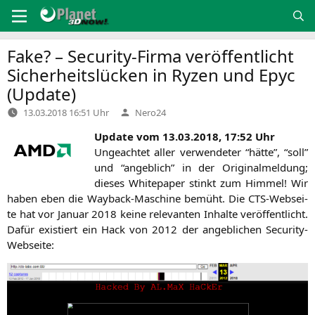
Zum
Inhalt
springen
Fake? – Security-Firma veröffentlicht
Sicherheitslücken in Ryzen und Epyc
(Update)
Verfasst
13.03.2018 16:51 Uhr
Nero24
von
Update vom 13.03.2018, 17:52 Uhr
Unge­ach­tet aller ver­wen­de­ter “hät­te”, “soll”
und “angeb­lich” in der Ori­gi­nal­mel­dung;
die­ses White­pa­per stinkt zum Him­mel! Wir
haben eben die Way­back-Maschi­ne bemüht. Die CTS-Web­sei­
te hat vor Janu­ar 2018 kei­ne rele­van­ten Inhal­te ver­öf­fent­licht.
Dafür exis­tiert ein Hack von 2012 der angeb­li­chen Security-
Webseite: