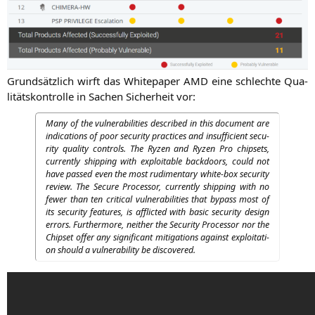
Grund­sätz­lich wirft das White­pa­per
AMD
eine schlech­te Qua­
li­täts­kon­trol­le in Sachen Sicher­heit vor:
Many of the vul­nerabi­li­ties descri­bed in this docu­ment are
indi­ca­ti­ons of poor secu­ri­ty prac­ti­ces and insuf­fi­ci­ent secu­
ri­ty qua­li­ty con­trols. The Ryzen and Ryzen Pro chip­sets,
curr­ent­ly ship­ping with explo­ita­ble back­doors, could not
have pas­sed even the most rudi­men­ta­ry white-box secu­ri­ty
review. The Secu­re Pro­ces­sor, curr­ent­ly ship­ping with no
fewer than ten cri­ti­cal vul­nerabi­li­ties that bypass most of
its secu­ri­ty fea­tures, is aff­lic­ted with basic secu­ri­ty design
errors. Fur­ther­mo­re, neither the Secu­ri­ty Pro­ces­sor nor the
Chip­set offer any signi­fi­cant miti­ga­ti­ons against explo­ita­ti­
on should a vul­nerabi­li­ty be discovered.