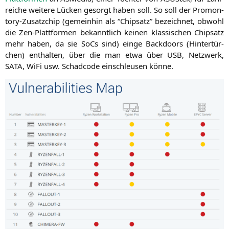
rei­che wei­te­re Lücken gesorgt haben soll. So soll der Pro­mon­
to­ry-Zusatz­chip (gemein­hin als “Chip­satz” bezeich­net, obwohl
die Zen-Platt­for­men bekannt­lich kei­nen klas­si­schen Chip­satz
mehr haben, da sie SoCs sind) ein­ge Back­doors (Hin­ter­tür­
chen) ent­hal­ten, über die man etwa über
USB
, Netz­werk,
SATA
, WiFi usw. Schad­code ein­schleu­sen könne.