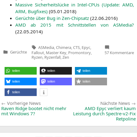
Mas­si­ve Sicher­heits­lü­cke in Intel-CPUs (Update:
AMD
,
ARM
, Bug­fi­xes)
(
05.01.2018
)
Gerüch­te über Bug in Zen-Chip­satz
(
22.06.2016
)
AMD
ab 2015 mit Schnitt­stel­len von ASMe­dia?
(
22.05.2014
)
Tags:
ASMedia
,
Chimera
,
CTS
,
Epyc
,
z
Gerüchte
Fallout
,
Master Key
,
Promontory
,
57 Kommentare
Veröffentlicht
F
Ryzen
,
Ryzenfall
,
Zen
in
–
S
F
teilen
teilen
teilen
v
S
in
teilen
teilen
teilen
R
u
teilen
E
(
Beitragsnavigation
Vorherige
Vorherige News
Nächste News
News:
Raven Ridge bootet nicht mehr
AMD
Epyc verliert kaum
mit Windows 7?
Leistung durch Spectre-v2-Fix
Retpoline