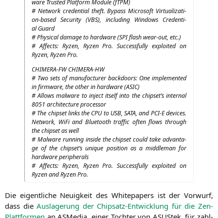
ware Trus­ted Plat­form Modu­le (fTPM)
# Net­work cre­den­ti­al theft. Bypass Micro­soft Vir­tua­liza­ti­
on-based Secu­ri­ty (
VBS
), inclu­ding Win­dows Cre­den­ti­
al Guard
# Phy­si­cal dama­ge to hard­ware (
SPI
flash wear-out, etc.)
# Affects: Ryzen, Ryzen Pro. Suc­cessful­ly exploi­ted on
Ryzen, Ryzen Pro.
CHIMERA-FW
CHIMERA-HW
# Two sets of manu­fac­tu­rer back­doors: One imple­men­ted
in firm­ware, the other in hard­ware (
ASIC
)
# Allows mal­wa­re to inject its­elf into the chipset’s inter­nal
8051 archi­tec­tu­re processor
# The chip­set links the
CPU
to
USB
,
SATA
, and
PCI
‑E devices.
Net­work, WiFi and Blue­tooth traf­fic often flows through
the chip­set as well
# Mal­wa­re run­ning insi­de the chip­set could take advan­ta­
ge of the chipset’s uni­que posi­ti­on as a midd­le­man for
hard­ware peripherals
# Affects: Ryzen, Ryzen Pro. Suc­cessful­ly exploi­ted on
Ryzen and Ryzen Pro.
Die eigent­li­che Neu­ig­keit des White­pa­pers ist der Vor­wurf,
dass die
Aus­la­ge­rung der Chip­satz-Ent­wick­lung für die Zen-
Platt­for­men
an ASMe­dia, einer Toch­ter von ASUS­tek, für zahl­