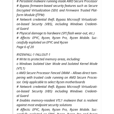
# Per­sis­tent mal­wa­re run­ning insi­de
AMD
Secu­re Processor
# Bypass firm­ware-based secu­ri­ty fea­tures such as Secu­re
Encrypt­ed Vir­tua­liza­ti­on (
SEV
) and Firm­ware Trus­ted Plat­
form Modu­le (fTPM)
# Net­work cre­den­ti­al theft. Bypass Micro­soft Vir­tua­liza­ti­
on-based Secu­ri­ty (
VBS
), inclu­ding Win­dows Cre­den­ti­
al Guard
# Phy­si­cal dama­ge to hard­ware (
SPI
flash wear-out, etc.)
# Affects:
EPYC
, Ryzen, Ryzen Pro, Ryzen Mobi­le. Suc­
cessful­ly exploi­ted on
EPYC
and Ryzen
Page 6 of 20
RYZENFALL
‑1
FALLOUT
‑1
# Wri­te to pro­tec­ted memo­ry are­as, including:
o Win­dows Iso­la­ted User Mode and Iso­la­ted Ker­nel Mode
(
VTL1
)
o
AMD
Secu­re Pro­ces­sor Fen­ced
DRAM
– Allows direct tam­
pe­ring with trus­ted code run­ning on
AMD
Secu­re Pro­ces­
sor. Only appli­ca­ble to sel­ect Ryzen motherboards
# Net­work cre­den­ti­al theft. Bypass Micro­soft Vir­tua­liza­ti­
on-based Secu­ri­ty (
VBS
) inclu­ding Win­dows Cre­den­ti­
al Guard
# Enables memo­ry-resi­dent
VTL1
mal­wa­re that is resi­li­ent
against most end­point secu­ri­ty solutions
# Affects:
EPYC
, Ryzen, Ryzen Pro, Ryzen Mobi­le. Suc­