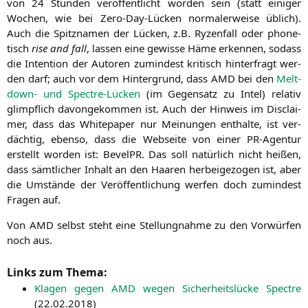
von 24 Stun­den ver­öf­fent­licht wor­den sein (statt eini­ger
Wochen, wie bei Zero-Day-Lücken nor­ma­ler­wei­se üblich).
Auch die Spitz­na­men der Lücken, z.B. Ryzen­fall oder pho­ne­
tisch
rise and fall
, las­sen eine gewis­se Häme erken­nen, sodass
die Inten­ti­on der Autoren zumin­dest kri­tisch hin­ter­fragt wer­
den darf; auch vor dem Hin­ter­grund, dass
AMD
bei den
Melt­
down- und Spect­re-Lücken
(im Gegen­satz zu Intel) rela­tiv
glimpf­lich davon­ge­kom­men ist. Auch der Hin­weis im Dis­clai­
mer, dass das White­pa­per nur Mei­nun­gen ent­hal­te, ist ver­
däch­tig, eben­so, dass die Web­sei­te von einer PR-Agen­tur
erstellt wor­den ist: Bevel­PR. Das soll natür­lich nicht hei­ßen,
dass sämt­li­cher Inhalt an den Haa­ren her­bei­ge­zo­gen ist, aber
die Umstän­de der Ver­öf­fent­li­chung wer­fen doch zumin­dest
Fra­gen auf.
Von
AMD
selbst steht eine Stel­lung­nah­me zu den Vor­wür­fen
noch aus.
Links zum Thema:
Kla­gen gegen
AMD
wegen Sicher­heits­lü­cke Spect­re
(
22.02.2018
)