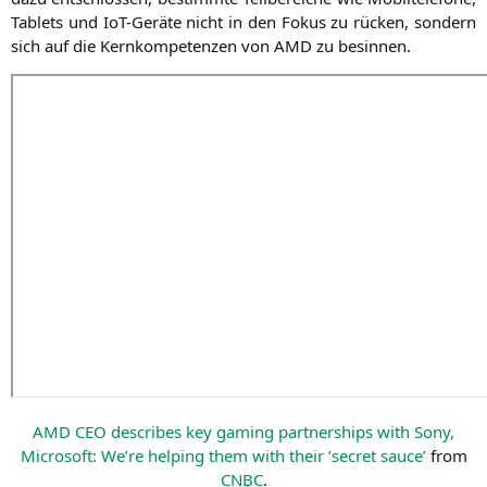
Tablets und IoT-Gerä­te nicht in den Fokus zu rücken, son­dern
sich auf die Kern­kom­pe­ten­zen von
AMD
zu besinnen.
AMD
CEO
descri­bes key gam­ing part­ner­ships with Sony,
Micro­soft: We’­re hel­ping them with their ’secret sau­ce’
from
CNBC
.