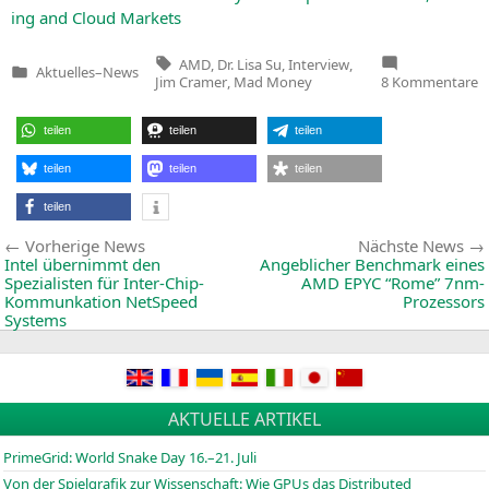
ing and Cloud Markets
Tags:
AMD
,
Dr. Lisa Su
,
Interview
,
Aktuelles
–
News
Veröffentlicht
z
Jim Cramer
,
Mad Money
8 Kommentare
in
A
C
Dr
teilen
teilen
teilen
L
S
i
teilen
teilen
teilen
I
m
teilen
J
C
Beitragsnavigation
Vorherige
Vorherige News
Nächste News
News:
Intel übernimmt den
Angeblicher Benchmark eines
Spezialisten für Inter-Chip-
AMD
EPYC
“Rome” 7nm-
Kommunkation NetSpeed
Prozessors
Systems
AKTUELLE ARTIKEL
PrimeGrid: World Snake Day 16.–21. Juli
Von der Spielgrafik zur Wissenschaft: Wie GPUs das Distributed