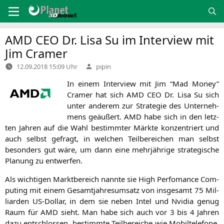
Zum
Inhalt
springen
AMD
CEO
Dr. Lisa Su im Interview mit
Jim Cramer
Verfasst
12.09.2018 15:09 Uhr
pipin
von
In einem Inter­view mit Jim “Mad Money”
Cra­mer hat sich
AMD
CEO
Dr. Lisa Su sich
unter ande­rem zur Stra­te­gie des Unter­neh­
mens geäu­ßert.
AMD
habe sich in den letz­
ten Jah­ren auf die Wahl bestimm­ter Märk­te kon­zen­triert und
auch selbst gefragt, in wel­chen Teil­be­rei­chen man selbst
beson­ders gut wäre, um dann eine mehr­jäh­ri­ge stra­te­gi­sche
Pla­nung zu entwerfen.
Als wich­ti­gen Markt­be­reich nann­te sie High Per­fo­mance Com­
pu­ting mit einem Gesamt­jah­res­um­satz von ins­ge­samt 75 Mil­
li­ar­den US-Dol­lar, in dem sie neben Intel und Nvi­dia genug
Raum für
AMD
sieht. Man habe sich auch vor 3 bis 4 Jah­ren
dazu ent­schlos­sen, bestimm­te Teil­be­rei­che wie Mobil­te­le­fo­ne,