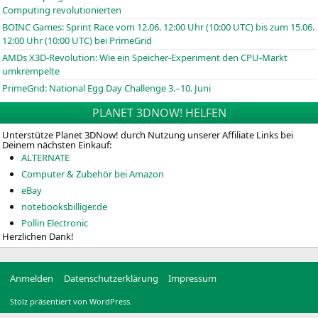
Computing revolutionierten
BOINC
Games: Sprint Race vom 12.06. 12:00 Uhr (10:00
UTC
) bis zum 15.06.
12:00 Uhr (10:00
UTC
) bei PrimeGrid
AMDs X3D-Revolution: Wie ein Speicher-Experiment den CPU-Markt
umkrempelte
PrimeGrid: National Egg Day Challenge 3.–10. Juni
PLANET 3DNOW! HELFEN
Unterstütze Planet 3DNow! durch Nutzung unserer Affiliate Links bei
Deinem nächsten Einkauf:
ALTERNATE
Computer & Zubehör bei Amazon
eBay
notebooksbilliger.de
Pollin Electronic
Herzlichen Dank!
Anmelden
Datenschutzerklärung
Impressum
Stolz präsentiert von WordPress.