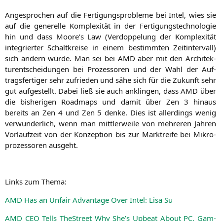
Ange­spro­chen auf die Fer­ti­gungs­pro­ble­me bei Intel, wies sie
auf die gene­rel­le Kom­ple­xi­tät in der Fer­ti­gungs­tech­no­lo­gie
hin und dass Moore’s Law (Ver­dop­pe­lung der Kom­ple­xi­tät
inte­grier­ter Schalt­krei­se in einem bestimm­ten Zeit­in­ter­vall)
sich ändern wür­de. Man sei bei
AMD
aber mit den Archi­tek­
tur­ent­schei­dun­gen bei Pro­zes­so­ren und der Wahl der Auf­
trags­fer­ti­ger sehr zufrie­den und sähe sich für die Zukunft sehr
gut auf­ge­stellt. Dabei ließ sie auch anklin­gen, dass
AMD
über
die bis­he­ri­gen Road­maps und damit über Zen 3 hin­aus
bereits an Zen 4 und Zen 5 den­ke. Dies ist aller­dings wenig
ver­wun­der­lich, wenn man mitt­ler­wei­le von meh­re­ren Jah­ren
Vor­lauf­zeit von der Kon­zep­ti­on bis zur Markt­rei­fe bei Mikro­
pro­zes­so­ren ausgeht.
Links zum Thema:
AMD
Has an Unfair Advan­ta­ge Over Intel: Lisa Su
AMD
CEO
Tells TheStreet Why She’s Upbeat About
PC
, Gam­