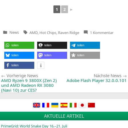
1
2
►
Tags:
zu
News
AMD
,
Hot Chips
,
Raven Ridge
1 Kommentar
Veröffentlicht
AMD-
“R
in
Ridge
APU
”-
teilen
teilen
teilen
Präsenta
Hot
Chips
teilen
teilen
teilen
30
vom
teilen
20.08.20
Beitragsnavigation
Vorherige
Vorherige News
Nächste News
News:
AMD
Ryzen 9
3800X
(Zen 2)
Adobe Flash Player 32.0.0.101
und
AMD
Radeon
RX
3080
(Navi 10) zur
CES
?
AKTUELLE ARTIKEL
PrimeGrid: World Snake Day 16.–21. Juli