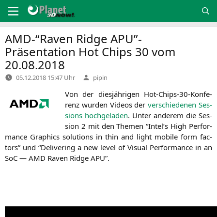
Zum
Inhalt
springen
AMD-
“Raven Ridge
APU
”-
Präsentation Hot Chips 30 vom
20.08.2018
Verfasst
05.12.2018 15:47 Uhr
pipin
von
Von der dies­jäh­ri­gen Hot-Chips-30-Kon­fe­
renz wur­den Vide­os der
ver­schie­de­nen Ses­
si­ons hoch­ge­la­den
. Unter ande­rem die Ses­
si­on 2 mit den The­men “Intel’s High Per­for­
mance Gra­phics solu­ti­ons in thin and light mobi­le form fac­
tors” und “Deli­ve­ring a new level of Visu­al Per­for­mance in an
SoC —
AMD
Raven Ridge
APU
”.