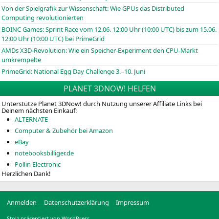
Von der Spielgrafik zur Wissenschaft: Wie GPUs das Distributed
Computing revolutionierten
BOINC
Games: Sprint Race vom 12.06. 12:00 Uhr (10:00
UTC
) bis zum 15.06.
12:00 Uhr (10:00
UTC
) bei PrimeGrid
AMDs X3D-Revolution: Wie ein Speicher-Experiment den CPU-Markt
umkrempelte
PrimeGrid: National Egg Day Challenge 3.–10. Juni
PLANET 3DNOW! HELFEN
Unterstütze Planet 3DNow! durch Nutzung unserer Affiliate Links bei
Deinem nächsten Einkauf:
ALTERNATE
Computer & Zubehör bei Amazon
eBay
notebooksbilliger.de
Pollin Electronic
Herzlichen Dank!
Anmelden
Datenschutzerklärung
Impressum
Stolz präsentiert von WordPress.