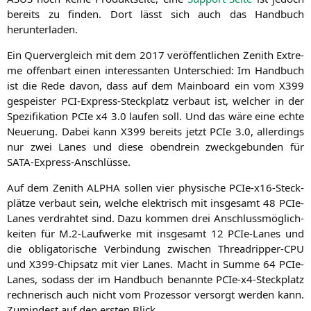
bereits zu fin­den. Dort lässt sich auch das Hand­buch
herunterladen.
Ein Quer­ver­gleich mit dem 2017 ver­öf­fent­li­chen Zenith Extre­
me offen­bart einen inter­es­san­ten Unter­schied: Im Hand­buch
ist die Rede davon, dass auf dem Main­board ein vom
X399
gespeis­ter PCI-Express-Steck­platz ver­baut ist, wel­cher in der
Spe­zi­fi­ka­ti­on PCIe x4 3.0 lau­fen soll. Und das wäre eine ech­te
Neue­rung. Dabei kann
X399
bereits jetzt PCIe 3.0, aller­dings
nur zwei Lanes und die­se oben­drein zweck­ge­bun­den für
SATA-Express-Anschlüsse.
Auf dem Zenith
ALPHA
sol­len vier phy­si­sche PCIe-x16-Steck­
plät­ze ver­baut sein, wel­che elek­trisch mit ins­ge­samt 48 PCIe-
Lanes ver­drah­tet sind. Dazu kom­men drei Anschluss­mög­lich­
kei­ten für M.2‑Laufwerke mit ins­ge­samt 12 PCIe-Lanes und
die obli­ga­to­ri­sche Ver­bin­dung zwi­schen Thre­ad­rip­per-CPU
und X399-Chip­satz mit vier Lanes. Macht in Sum­me 64 PCIe-
Lanes, sodass der im Hand­buch benann­te PCIe-x4-Steck­platz
rech­ne­risch auch nicht vom Pro­zes­sor ver­sorgt wer­den kann.
Zumin­dest auf den ers­ten Blick.