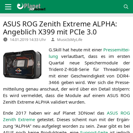
Zum
Inhalt
springen
ASUS
ROG
Zenith Extreme
ALPHA
:
Angeblich
X399
mit PCIe 3.0
Verfasst
14.01.2019 14:33 Uhr
MusicIsMyLife
von
G.Skill hat heu­te mit einer
Pres­se­mit­tei­
lung
ver­laut­bart, dass es im ers­ten
Quar­tal neue Spei­cher­mo­du­le der
Trident-Z-RGB-Serie für Thre­ad­rip­per
mit einer Geschwin­dig­keit von
DDR4-
3466
geben wird. Wer sich die Pres­se­
mit­tei­lung genau anschaut, der wird über ein Detail stol­pern:
Es wird ver­mel­det, dass die Modu­le auf einem
ASUS
ROG
Zenith Extre­me
ALPHA
vali­diert wurden.
Ende 2017 haben wir auf Pla­net 3DNow! das
ASUS
ROG
Zenith Extre­me
getes­tet. Die­ses scheint nun mit der Ergän­
zung “
ALPHA
” neu auf­ge­legt wor­den zu sein. Zwar gibt es bei
ASUS
noch kei­ne Pro­dukt­sei­te, eine
Sup­port-Sei­te
ist jedoch