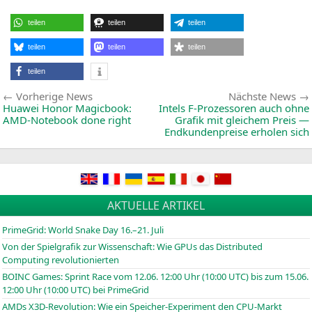
in
ROG
Zenith
teilen
teilen
teilen
Extreme
ALPHA
:
Angeblich
teilen
teilen
teilen
X399
mit
teilen
PCIe
3.0
Beitragsnavigation
Vorherige
Vorherige News
Nächste News
News:
Huawei Honor Magicbook:
Intels F‑Prozessoren auch ohne
AMD-Notebook done right
Grafik mit gleichem Preis —
Endkundenpreise erholen sich
AKTUELLE ARTIKEL
PrimeGrid: World Snake Day 16.–21. Juli
Von der Spielgrafik zur Wissenschaft: Wie GPUs das Distributed
Computing revolutionierten
BOINC
Games: Sprint Race vom 12.06. 12:00 Uhr (10:00
UTC
) bis zum 15.06.
12:00 Uhr (10:00
UTC
) bei PrimeGrid
AMDs X3D-Revolution: Wie ein Speicher-Experiment den CPU-Markt