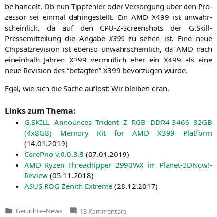
be han­delt. Ob nun Tipp­feh­ler oder Ver­sor­gung über den Pro­
zes­sor sei ein­mal dahin­ge­stellt. Ein
AMD
X499
ist unwahr­
schein­lich, da auf den CPU-Z-Screen­shots der G.Skill-
Pressemitteilung die Anga­be
X399
zu sehen ist. Eine neue
Chip­satz­re­vi­si­on ist eben­so unwahr­schein­lich, da
AMD
nach
ein­ein­halb Jah­ren
X399
ver­mut­lich eher ein
X499
als eine
neue Revi­si­on des “betag­ten”
X399
bevor­zu­gen würde.
Egal, wie sich die Sache auf­löst: Wir blei­ben dran.
Links zum Thema:
G.
SKILL
Announ­ces Trident Z
RGB
DDR4-3466
32GB
(4x8GB) Memo­ry Kit for
AMD
X399
Plat­form
(
14.01.2019
)
Core­Prio v.0.0.3.8
(
07.01.2019
)
AMD
Ryzen Thre­ad­rip­per
2990WX
im Planet-3DNow!-
Review
(
05.11.2018
)
ASUS
ROG
Zenith Extre­me
(
28.12.2017
)
zu
Gerüchte
–
News
13 Kommentare
Veröffentlicht
ASUS