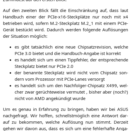
Auf den zwei­ten Blick fällt die Ein­schrän­kung auf, dass laut
Hand­buch einer der PCIe-x16-Steck­plät­ze nur noch mit x4
betrie­ben wird, sofern M.2‑Steckplatz M.2_1 mit einem PCIe-
Gerät bestückt wird. Dadurch wer­den fol­gen­de Auf­lö­sun­gen
der Situa­ti­on möglich:
es gibt tat­säch­lich eine neue Chip­satz­re­vi­si­on, wel­che
PCIe 3.0 bie­tet und die Hand­buch-Anga­be ist korrekt
es han­delt sich um einen Tipp­feh­ler, der ent­spre­chen­de
Steck­platz bie­tet nur PCIe 2.0
der benann­te Steck­platz wird nicht vom Chip­satz son­
dern vom Pro­zes­sor mit PCIe-Lanes versorgt
es han­delt sich um den Nach­fol­ger-Chip­satz
X499
, wel­
cher zwar gerüch­te­wei­se ver­mu­tet , bis­her aber (noch?)
nicht von
AMD
ange­kün­digt wurde
Um es genau in Erfah­rung zu brin­gen, haben wir bei
ASUS
nach­ge­fragt. Wir hof­fen, schnellst­mög­lich eine Ant­wort dar­
auf zu bekom­men, wel­che Auf­lö­sung nun stimmt. Der­zeit
gehen wir davon aus, dass es sich um eine feh­ler­haf­te Anga­