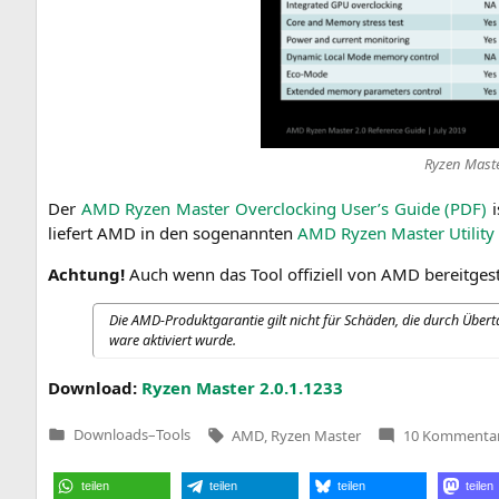
Ryzen Mas­te
Der
AMD
Ryzen Mas­ter Over­clo­cking User’s Gui­de (
PDF
)
i
lie­fert
AMD
in den soge­nann­ten
AMD
Ryzen Mas­ter Uti­li­t
Ach­tung!
Auch wenn das Tool offi­zi­ell von
AMD
bereit­ge­
Die AMD-Pro­dukt­ga­ran­tie gilt nicht für Schä­den, die durch Über
ware akti­viert wurde.
Down­load:
Ryzen Mas­ter 2.0.1.1233
Tags:
Downloads
–
Tools
AMD
,
Ryzen Master
10 Kommenta
Veröffentlicht
in
teilen
teilen
teilen
teilen