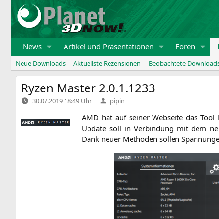
Zum
Inhalt
springen
News
Artikel und Präsentationen
Foren
Neue Downloads
Aktuellste Rezensionen
Beobachtete Download
Ryzen Master 2.0.1.1233
Verfasst
30.07.2019 18:49 Uhr
pipin
von
AMD
hat auf sei­ner Web­sei­te das Tool 
Update soll in Ver­bin­dung mit dem ne
Dank neu­er Metho­den sol­len Span­nun­gen