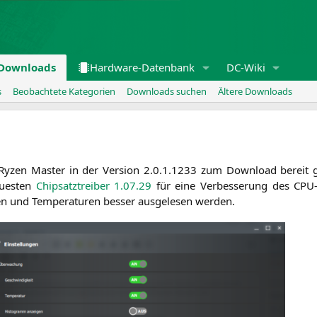
Downloads
Hardware-Datenbank
DC-Wiki
s
Beobachtete Kategorien
Downloads suchen
Ältere Downloads
Ryzen Mas­ter in der Ver­si­on 2.0.1.1233 zum Down­load bereit gest
u­es­ten
Chip­satz­trei­ber 1.07.29
für eine Ver­bes­se­rung des CPU-
 und Tem­pe­ra­tu­ren bes­ser aus­ge­le­sen werden.