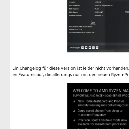
Ein Chan­ge­log für die­se Ver­si­on ist lei­der nicht vor­han­de
en Fea­tures auf, die aller­dings nur mit den neu­en Ryzen-Pro­z