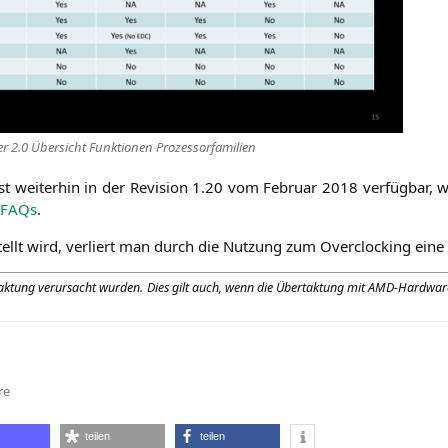
r 2.0 Über­sicht Funk­tio­nen Prozessorfamilien
st wei­ter­hin in der Revi­si­on 1.20 vom Febru­ar 2018 ver­füg­bar, we
y FAQs
.
stellt wird, ver­liert man durch die Nut­zung zum Over­clo­cking eine
­tak­tung ver­ur­sacht wur­den. Dies gilt auch, wenn die Über­tak­tung mit AMD-Hard­wa
zu
re
Ryzen
Master
2.0.1.1233
teilen
teilen