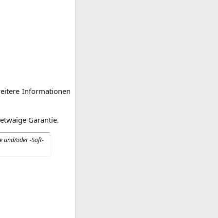
i­te­re Infor­ma­tio­nen
 etwa­ige Garantie.
re und/oder ‑Soft­