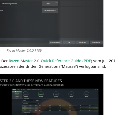
Ryzen Mas­ter 2.0.0.1189
n. Der
Ryzen Mas­ter 2.0 Quick Refe­rence Gui­de (
PDF
)
vom Juli 2019
es­so­ren der drit­ten Gene­ra­ti­on (“Matis­se”) ver­füg­bar sind.