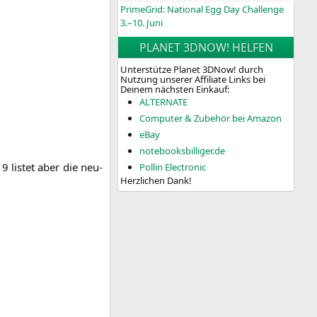
PrimeGrid: National Egg Day Challenge
3.–10. Juni
PLANET 3DNOW! HELFEN
Unterstütze Planet 3DNow! durch
Nutzung unserer Affiliate Links bei
Deinem nächsten Einkauf:
ALTERNATE
Computer & Zubehör bei Amazon
eBay
notebooksbilliger.de
 lis­tet aber die neu­
Pollin Electronic
Herzlichen Dank!