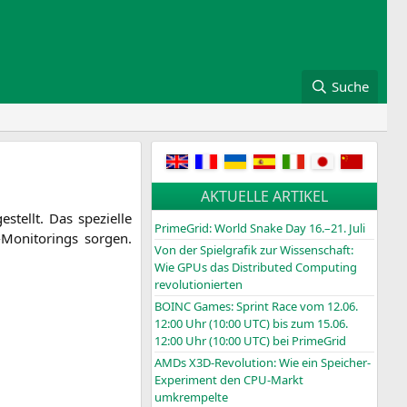
Suche
AKTUELLE ARTIKEL
ellt. Das spe­zi­el­le
PrimeGrid: World Snake Day 16.–21. Juli
Moni­to­rings sor­gen.
Von der Spielgrafik zur Wissenschaft:
Wie GPUs das Distributed Computing
revolutionierten
BOINC
Games: Sprint Race vom 12.06.
12:00 Uhr (10:00
UTC
) bis zum 15.06.
12:00 Uhr (10:00
UTC
) bei PrimeGrid
AMDs X3D-Revolution: Wie ein Speicher-
Experiment den CPU-Markt
umkrempelte