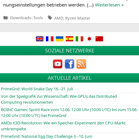
nungs­ein­stel­lun­gen betrie­ben wer­den. (…)
Wei­ter­le­sen »
Tags:
Downloads
–
Tools
AMD
,
Ryzen Master
Veröffentlicht
in
Beitragsnavigation
SOZIALE NETZWERKE
AKTUELLE ARTIKEL
PrimeGrid: World Snake Day 16.–21. Juli
Von der Spielgrafik zur Wissenschaft: Wie GPUs das Distributed
Computing revolutionierten
BOINC
Games: Sprint Race vom 12.06. 12:00 Uhr (10:00
UTC
) bis zum 15.06.
12:00 Uhr (10:00
UTC
) bei PrimeGrid
AMDs X3D-Revolution: Wie ein Speicher-Experiment den CPU-Markt
umkrempelte
PrimeGrid: National Egg Day Challenge 3.–10. Juni