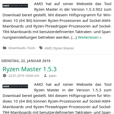
AMD
hat auf sei­ner Web­sei­te das Tool
Ryzen Mas­ter in der Ver­si­on 1.5.3.902 zum
Down­load bereit gestellt. Mit die­sem Hilfs­pro­gramm für Win­
dows 10 (64 Bit) kön­nen Ryzen-Pro­zes­so­ren auf Sockel-AM4-
Main­boards und Ryzen-Thre­ad­rip­per-Pro­zes­so­ren auf Sockel-
TR4-Main­boards mit benut­zer­de­fi­nier­ten Takt­ra­ten- und Span­
nungs­ein­stel­lun­gen betrie­ben wer­den. (…)
Wei­ter­le­sen »
Tags:
Downloads
–
Tools
AMD
,
Ryzen Master
Veröffentlicht
in
DIENSTAG, 22. JANUAR 2019
Ryzen Master 1.5.3
Verfasst
22.01.2019 10:04 Uhr
pipin
von
AMD
hat auf sei­ner Web­sei­te das Tool
Ryzen Mas­ter in der Ver­si­on 1.5.3 zum
Down­load bereit gestellt. Mit die­sem Hilfs­pro­gramm für Win­
dows 10 (64 Bit) kön­nen Ryzen-Pro­zes­so­ren auf Sockel-AM4-
Main­boards und Ryzen-Thre­ad­rip­per-Pro­zes­so­ren auf Sockel-
TR4-Main­boards mit benut­zer­de­fi­nier­ten Takt­ra­ten- und Span­