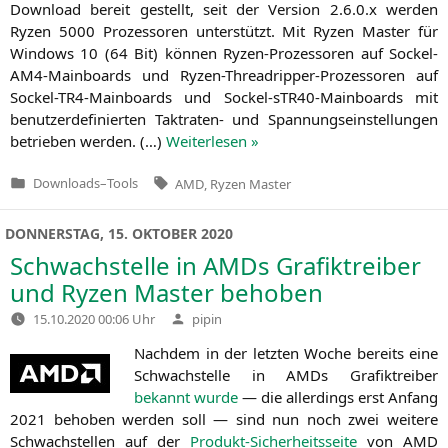
Down­load bereit gestellt, seit der Ver­si­on 2.6.0.x wer­den
Ryzen 5000 Pro­zes­so­ren unter­stützt. Mit Ryzen Mas­ter für
Win­dows 10 (64 Bit) kön­nen Ryzen-Pro­zes­so­ren auf Sockel-
AM4-Main­boards und Ryzen-Thre­ad­rip­per-Pro­zes­so­ren auf
Sockel-TR4-Main­boards und Sockel-sTR40-Main­boards mit
benut­zer­de­fi­nier­ten Takt­ra­ten- und Span­nungs­ein­stel­lun­gen
betrie­ben wer­den. (…)
Wei­ter­le­sen »
Tags:
Downloads
–
Tools
AMD
,
Ryzen Master
Veröffentlicht
in
DONNERSTAG, 15. OKTOBER 2020
Schwachstelle in AMDs Grafiktreiber
und Ryzen Master behoben
Verfasst
15.10.2020 00:06 Uhr
pipin
von
Nach­dem in der letz­ten Woche bereits eine
Schwach­stel­le in AMDs Gra­fik­trei­ber
bekannt wur­de
— die aller­dings erst Anfang
2021 beho­ben wer­den soll — sind nun noch zwei wei­te­re
Schwach­stel­len auf der
Pro­dukt-Sicher­heits­sei­te
von
AMD