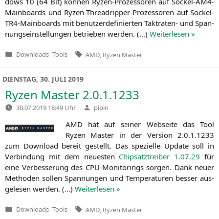
dows 10 (64 Bit) kön­nen Ryzen-Pro­zes­so­ren auf Sockel-AM4-
Main­boards und Ryzen-Thre­ad­rip­per-Pro­zes­so­ren auf Sockel-
TR4-Main­boards mit benut­zer­de­fi­nier­ten Takt­ra­ten- und Span­
nungs­ein­stel­lun­gen betrie­ben wer­den. (…)
Wei­ter­le­sen »
Tags:
Downloads
–
Tools
AMD
,
Ryzen Master
Veröffentlicht
in
DIENSTAG, 30. JULI 2019
Ryzen Master 2.0.1.1233
Verfasst
30.07.2019 18:49 Uhr
pipin
von
AMD
hat auf sei­ner Web­sei­te das Tool
Ryzen Mas­ter in der Ver­si­on 2.0.1.1233
zum Down­load bereit gestellt. Das spe­zi­el­le Update soll in
Ver­bin­dung mit dem neu­es­ten
Chip­satz­trei­ber 1.07.29
für
eine Ver­bes­se­rung des CPU-Moni­to­rings sor­gen. Dank neu­er
Metho­den sol­len Span­nun­gen und Tem­pe­ra­tu­ren bes­ser aus­
ge­le­sen wer­den. (…)
Wei­ter­le­sen »
Tags:
Downloads
–
Tools
AMD
,
Ryzen Master
Veröffentlicht
in