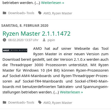
betrie­ben wer­den. (…)
Wei­ter­le­sen »
Tags:
Downloads
–
Tools
AMD
,
Ryzen Master
Veröffentlicht
in
SAMSTAG, 8. FEBRUAR 2020
Ryzen Master 2.1.1.1472
Verfasst
08.02.2020 13:37 Uhr
pipin
von
AMD
hat auf sei­ner Web­sei­te das Tool
Ryzen Mas­ter in einer neu­en Ver­si­on zum
Down­load bereit gestellt, seit der Ver­si­on 2.1.0.x wer­den auch
die Thre­ad­rip­per 3000 Pro­zes­so­ren unter­stützt. Mit Ryzen
Mas­ter für Win­dows 10 (64 Bit) kön­nen Ryzen-Pro­zes­so­ren
auf Sockel-AM4-Main­boards und Ryzen-Thre­ad­rip­per-Pro­zes­
so­ren auf Sockel-TR4-Main­boards und Sockel-sTR40-Main­
boards mit benut­zer­de­fi­nier­ten Takt­ra­ten- und Span­nungs­ein­
stel­lun­gen betrie­ben wer­den. (…)
Wei­ter­le­sen »
Tags:
Downloads
–
Tools
AMD
,
Ryzen Master
Veröffentlicht
in