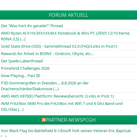
FORUM AKTUELL
Der "Was hört ihr gerade?"-Thread
AMD Ryzen AI 9 HX3XX/HX4XX Notebook & Mini PC (ZEN5 12/10 Kerne,
RDNA 3,5) (…)
Solid State Drive (SSD) - Sammelthread V2.0 (FAQ/Links in Post1)
Rewards für Arbeit in BOINC - Gridcoin, Obyte, etc...
Der Spiele-Laberthread
PrimeGrid Challenges 2026
Now Playing... Part III
P3D-Sommergrillen in Dresden.....8.8.2026 an der
Drachenschänke/Diakonisse (…)
AMD AM5 X870(E) Plattform: Reviewübersicht. (Links in Post 1)
AVM Fritz!Box 5690 Pro die Fritz!Box mit Wifi 7 und 6 Ghz Band und
DSL/Glas (…)
PARTNER-NEWS
PCGH
Von Black Flag bis Battlefield 6: Ubisoft holt seinen Veteran Eric Baptizat
(…)