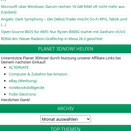
Microsoft über Windows: Darum reichen 16 GiB RAM oft nicht mehr aus
[Update]
Angelic: Dark Symphony – Der Debüt-Trailer mischt Sci-Fi-RPG, Taktik und
(…)
Open-Source-BIOS für AM5: Nur Ryzen 8000G startet mit Dasharo v0.9.0
RDNA 4m: Neuer Radeon-Grafikchip in Mesa 26.3 gesichtet
PLANET 3DNOW! HELFEN
Unterstütze Planet 3DNow! durch Nutzung unserer Affiliate Links bei
Deinem nächsten Einkauf:
ALTERNATE
Computer & Zubehör bei Amazon
eBay (Werbung)
notebooksbilliger.de
Pollin Electronic
Herzlichen Dank!
ARCHIV
TOP-THEMEN