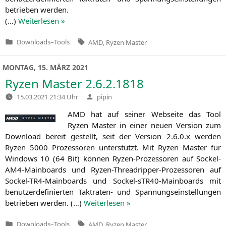
betrie­ben werden.
(…)
Wei­ter­le­sen »
Tags:
Downloads
–
Tools
AMD
,
Ryzen Master
Veröffentlicht
in
MONTAG, 15. MÄRZ 2021
Ryzen Master 2.6.2.1818
Verfasst
15.03.2021 21:34 Uhr
pipin
von
AMD
hat auf sei­ner Web­sei­te das Tool
Ryzen Mas­ter in einer neu­en Ver­si­on zum
Down­load bereit gestellt, seit der Ver­si­on 2.6.0.x wer­den
Ryzen 5000 Pro­zes­so­ren unter­stützt. Mit Ryzen Mas­ter für
Win­dows 10 (64 Bit) kön­nen Ryzen-Pro­zes­so­ren auf Sockel-
AM4-Main­boards und Ryzen-Thre­ad­rip­per-Pro­zes­so­ren auf
Sockel-TR4-Main­boards und Sockel-sTR40-Main­boards mit
benut­zer­de­fi­nier­ten Takt­ra­ten- und Span­nungs­ein­stel­lun­gen
betrie­ben wer­den. (…)
Wei­ter­le­sen »
Tags:
Downloads
–
Tools
AMD
,
Ryzen Master