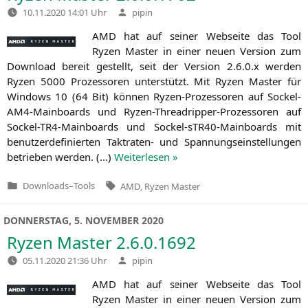
Verfasst
10.11.2020 14:01 Uhr
pipin
von
AMD
hat auf sei­ner Web­sei­te das Tool
Ryzen Mas­ter in einer neu­en Ver­si­on zum
Down­load bereit gestellt, seit der Ver­si­on 2.6.0.x wer­den
Ryzen 5000 Pro­zes­so­ren unter­stützt. Mit Ryzen Mas­ter für
Win­dows 10 (64 Bit) kön­nen Ryzen-Pro­zes­so­ren auf Sockel-
AM4-Main­boards und Ryzen-Thre­ad­rip­per-Pro­zes­so­ren auf
Sockel-TR4-Main­boards und Sockel-sTR40-Main­boards mit
benut­zer­de­fi­nier­ten Takt­ra­ten- und Span­nungs­ein­stel­lun­gen
betrie­ben wer­den. (…)
Wei­ter­le­sen »
Tags:
Downloads
–
Tools
AMD
,
Ryzen Master
Veröffentlicht
in
DONNERSTAG, 5. NOVEMBER 2020
Ryzen Master 2.6.0.1692
Verfasst
05.11.2020 21:36 Uhr
pipin
von
AMD
hat auf sei­ner Web­sei­te das Tool
Ryzen Mas­ter in einer neu­en Ver­si­on zum