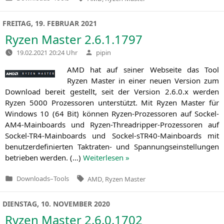
Veröffentlicht
in
FREITAG, 19. FEBRUAR 2021
Ryzen Master 2.6.1.1797
Verfasst
19.02.2021 20:24 Uhr
pipin
von
AMD
hat auf sei­ner Web­sei­te das Tool
Ryzen Mas­ter in einer neu­en Ver­si­on zum
Down­load bereit gestellt, seit der Ver­si­on 2.6.0.x wer­den
Ryzen 5000 Pro­zes­so­ren unter­stützt. Mit Ryzen Mas­ter für
Win­dows 10 (64 Bit) kön­nen Ryzen-Pro­zes­so­ren auf Sockel-
AM4-Main­boards und Ryzen-Thre­ad­rip­per-Pro­zes­so­ren auf
Sockel-TR4-Main­boards und Sockel-sTR40-Main­boards mit
benut­zer­de­fi­nier­ten Takt­ra­ten- und Span­nungs­ein­stel­lun­gen
betrie­ben wer­den. (…)
Wei­ter­le­sen »
Tags:
Downloads
–
Tools
AMD
,
Ryzen Master
Veröffentlicht
in
DIENSTAG, 10. NOVEMBER 2020
Ryzen Master 2.6.0.1702