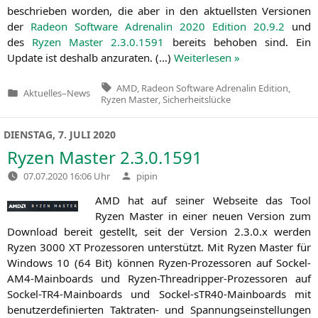
beschrie­ben wor­den, die aber in den aktu­ells­ten Ver­sio­nen
der
Rade­on Soft­ware Adre­na­lin 2020 Edi­ti­on 20.9.2
und
des
Ryzen Mas­ter 2.3.0.1591
bereits beho­ben sind. Ein
Update ist des­halb anzu­ra­ten. (…)
Wei­ter­le­sen »
Tags:
AMD
,
Radeon Software Adrenalin Edition
,
Aktuelles
–
News
Veröffentlicht
Ryzen Master
,
Sicherheitslücke
in
DIENSTAG, 7. JULI 2020
Ryzen Master 2.3.0.1591
Verfasst
07.07.2020 16:06 Uhr
pipin
von
AMD
hat auf sei­ner Web­sei­te das Tool
Ryzen Mas­ter in einer neu­en Ver­si­on zum
Down­load bereit gestellt, seit der Ver­si­on 2.3.0.x wer­den
Ryzen 3000
XT
Pro­zes­so­ren unter­stützt. Mit Ryzen Mas­ter für
Win­dows 10 (64 Bit) kön­nen Ryzen-Pro­zes­so­ren auf Sockel-
AM4-Main­boards und Ryzen-Thre­ad­rip­per-Pro­zes­so­ren auf
Sockel-TR4-Main­boards und Sockel-sTR40-Main­boards mit
benut­zer­de­fi­nier­ten Takt­ra­ten- und Span­nungs­ein­stel­lun­gen