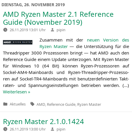
DIENSTAG, 26. NOVEMBER 2019
AMD
Ryzen Master 2.1 Reference
Guide (November 2019)
Verfasst
26.11.2019 13:01 Uhr
pipin
von
Zusam­men mit der
neu­en Ver­si­on des
Ryzen Mas­ter
— die Unter­stüt­zung für die
Thre­ad­rip­per 3000 Pro­zes­so­ren bringt — hat
AMD
auch den
Refe­rence Gui­de einem Update unter­zo­gen. Mit Ryzen Mas­ter
für Win­dows 10 (64 Bit) kön­nen Ryzen-Pro­zes­so­ren auf
Sockel-AM4-Main­boards und Ryzen-Thre­ad­rip­per-Pro­zes­so­
ren auf Sockel-TR4-Main­boards mit benut­zer­de­fi­nier­ten Takt­
ra­ten- und Span­nungs­ein­stel­lun­gen betrie­ben wer­den. (…)
Wei­ter­le­sen »
Tags:
Aktuelles
AMD
,
Reference Guide
,
Ryzen Master
Veröffentlicht
in
Ryzen Master 2.1.0.1424
Verfasst
26.11.2019 13:00 Uhr
pipin