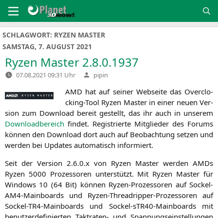
Zum
Inhalt
springen
SCHLAGWORT:
RYZEN MASTER
SAMSTAG, 7. AUGUST 2021
Ryzen Master 2.8.0.1937
Verfasst
07.08.2021 09:31 Uhr
pipin
von
AMD
hat auf sei­ner Web­sei­te das Over­clo­
cking-Tool Ryzen Mas­ter in einer neu­en Ver­
si­on zum Down­load bereit gestellt, das ihr auch in unse­rem
Down­load­be­reich
fin­det. Regis­trier­te Mit­glie­der des Forums
kön­nen den Down­load dort auch auf Beob­ach­tung set­zen und
wer­den bei Updates auto­ma­tisch informiert.
Seit der Ver­si­on 2.6.0.x von Ryzen Mas­ter wer­den AMDs
Ryzen 5000 Pro­zes­so­ren unter­stützt. Mit Ryzen Mas­ter für
Win­dows 10 (64 Bit) kön­nen Ryzen-Pro­zes­so­ren auf Sockel-
AM4-Main­boards und Ryzen-Thre­ad­rip­per-Pro­zes­so­ren auf
Sockel-TR4-Main­boards und Sockel-sTR40-Main­boards mit
benut­zer­de­fi­nier­ten Takt­ra­ten- und Span­nungs­ein­stel­lun­gen