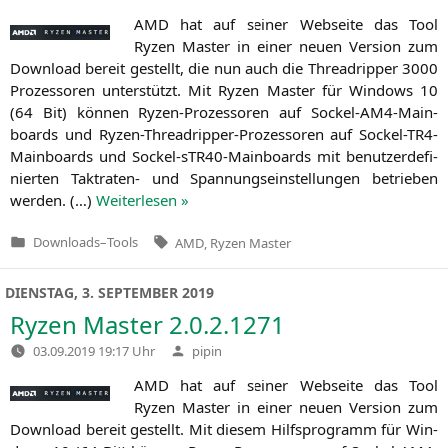
von
AMD
hat auf sei­ner Web­sei­te das Tool
Ryzen Mas­ter in einer neu­en Ver­si­on zum
Down­load bereit gestellt, die nun auch die Thre­ad­rip­per 3000
Pro­zes­so­ren unter­stützt. Mit Ryzen Mas­ter für Win­dows 10
(64 Bit) kön­nen Ryzen-Pro­zes­so­ren auf Sockel-AM4-Main­
boards und Ryzen-Thre­ad­rip­per-Pro­zes­so­ren auf Sockel-TR4-
Main­boards und Sockel-sTR40-Main­boards mit benut­zer­de­fi­
nier­ten Takt­ra­ten- und Span­nungs­ein­stel­lun­gen betrie­ben
wer­den. (…)
Wei­ter­le­sen »
Tags:
Downloads
–
Tools
AMD
,
Ryzen Master
Veröffentlicht
in
DIENSTAG, 3. SEPTEMBER 2019
Ryzen Master 2.0.2.1271
Verfasst
03.09.2019 19:17 Uhr
pipin
von
AMD
hat auf sei­ner Web­sei­te das Tool
Ryzen Mas­ter in einer neu­en Ver­si­on zum
Down­load bereit gestellt. Mit die­sem Hilfs­pro­gramm für Win­