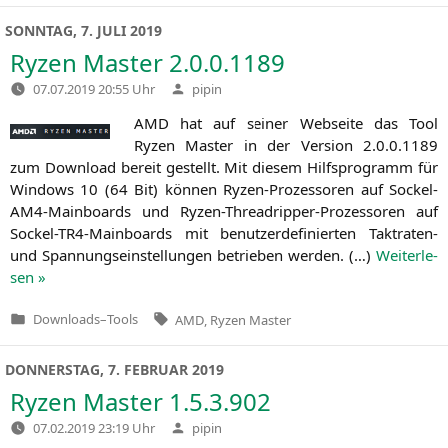
SONNTAG, 7. JULI 2019
Ryzen Master 2.0.0.1189
Verfasst
07.07.2019 20:55 Uhr
pipin
von
AMD
hat auf sei­ner Web­sei­te das Tool
Ryzen Mas­ter in der Ver­si­on 2.0.0.1189
zum Down­load bereit gestellt. Mit die­sem Hilfs­pro­gramm für
Win­dows 10 (64 Bit) kön­nen Ryzen-Pro­zes­so­ren auf Sockel-
AM4-Main­boards und Ryzen-Thre­ad­rip­per-Pro­zes­so­ren auf
Sockel-TR4-Main­boards mit benut­zer­de­fi­nier­ten Takt­ra­ten-
und Span­nungs­ein­stel­lun­gen betrie­ben wer­den. (…)
Wei­ter­le­
sen »
Tags:
Downloads
–
Tools
AMD
,
Ryzen Master
Veröffentlicht
in
DONNERSTAG, 7. FEBRUAR 2019
Ryzen Master 1.5.3.902
Verfasst
07.02.2019 23:19 Uhr
pipin
von