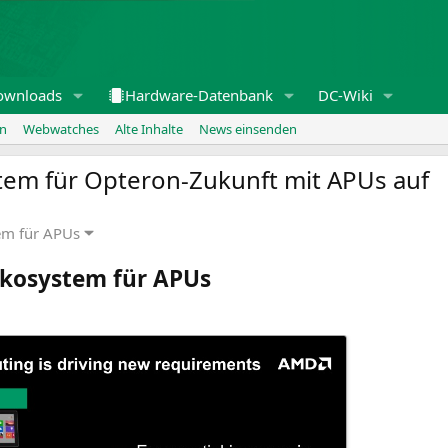
ownloads
Hardware-Datenbank
DC-Wiki
en
Webwatches
Alte Inhalte
News einsenden
em für Opteron-Zukunft mit APUs auf
em für APUs
Ökosystem für APUs