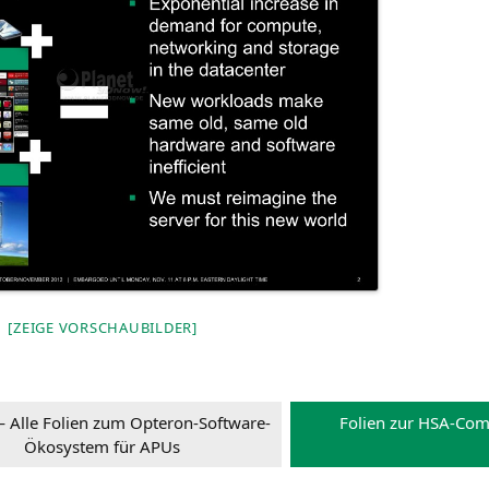
[ZEI­GE VORSCHAUBILDER]
— Alle Foli­en zum Opte­ron-Soft­ware-
Foli­en zur HSA-Comp
Öko­sys­tem für APUs