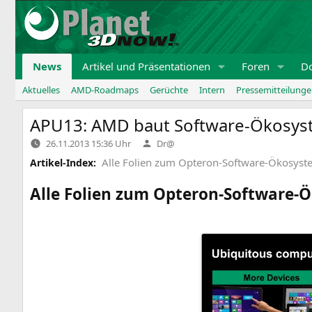
Zum
Inhalt
springen
News
Artikel und Präsentationen
Foren
D
Aktuelles
AMD-Roadmaps
Gerüchte
Intern
Pressemitteilung
APU13
:
AMD
baut Software-Ökosyst
Verfasst
26.11.2013 15:36 Uhr
Dr@
von
Alle Folien zum Opteron-Software-Ökosyst
Artikel-Index:
Alle Folien zum Opteron-Software-