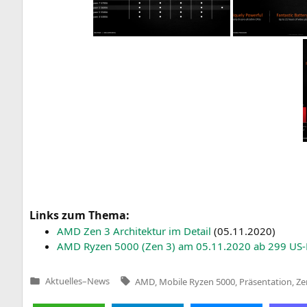
Links zum Thema:
AMD
Zen 3 Archi­tek­tur im Detail
(
05.11.2020
)
AMD
Ryzen 5000 (Zen 3) am 05.11.2020 ab 299 US-D
Tags:
Aktuelles
–
News
AMD
,
Mobile Ryzen 5000
,
Präsentation
,
Ze
Veröffentlicht
in