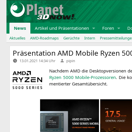
Zum
Inhalt
springen
News
Artikel und Präsentationen
Foren
D
Aktuelles
AMD-Roadmaps
Gerüchte
Intern
Pressemitteilung
Präsentation
AMD
Mobile Ryzen 50
Verfasst
13.01.2021 14:34 Uhr
pipin
von
Nach­dem
AMD
die Desk­top­ver­sio­nen 
Ryzen 5000 Mobi­le-Pro­zes­so­ren
. Die ko
men­tier­ter Gesamtübersicht.