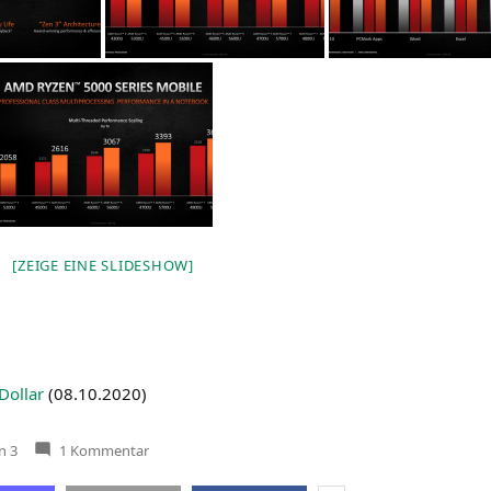
[ZEI­GE EINE SLIDESHOW]
ol­lar
(
08.10.2020
)
zu
n 3
1 Kommentar
Präsentation
AMD