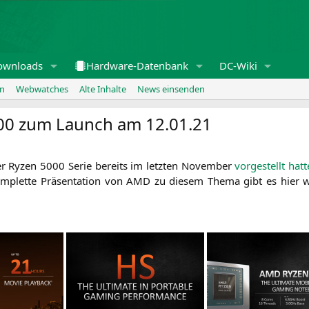
ownloads
Hardware-Datenbank
DC-Wiki
en
Webwatches
Alte Inhalte
News einsenden
00 zum Launch am 12.01.21
der Ryzen 5000 Serie bereits im letz­ten Novem­ber
vor­ge­stellt hat­t
m­plet­te Prä­sen­ta­ti­on von
AMD
zu die­sem The­ma gibt es hier