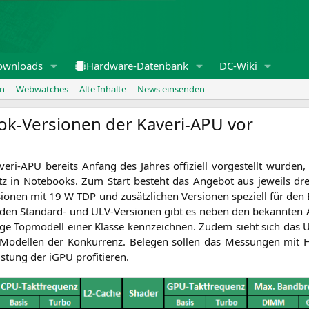
ownloads
Hardware-Datenbank
DC-Wiki
en
Webwatches
Alte Inhalte
News einsenden
ok-Versionen der Kaveri-APU vor
ri-APU bereits Anfang des Jah­res offi­zi­ell vor­ge­stellt wur­den,
atz in Note­books. Zum Start besteht das Ange­bot aus jeweils dre
sio­nen mit 19 W
TDP
und zusätz­li­chen Ver­sio­nen spe­zi­ell für den 
i den Stan­dard- und ULV-Ver­sio­nen gibt es neben den bekann­ten
i­li­ge Top­mo­dell einer Klas­se kenn­zeich­nen. Zudem sieht sich das
odel­len der Kon­kur­renz. Bele­gen sol­len das Mes­sun­gen mit 
s­tung der iGPU profitieren.