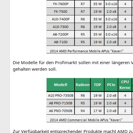
Die Model­le für den Pro­fi­markt sol­len mit einer län­ge­ren V
gehal­ten wer­den soll.
Zur Ver­füg­bar­keit ent­spre­chen­der Pro­duk­te macht
AMD
zu