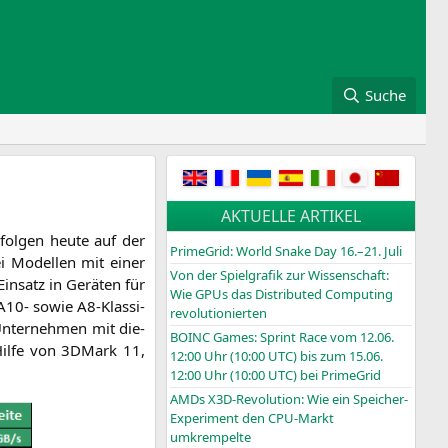
Suche
AKTUELLE ARTIKEL
 fol­gen heu­te auf der
PrimeGrid: World Snake Day 16.–21. Juli
i Model­len mit einer
Von der Spielgrafik zur Wissenschaft:
Ein­satz in Gerä­ten für
Wie GPUs das Distributed Computing
A10-
sowie A8-Klas­si­
revolutionierten
 Unter­neh­men mit die­
BOINC
Games: Sprint Race vom 12.06.
Hil­fe von 3DMark 11,
12:00 Uhr (10:00
UTC
) bis zum 15.06.
12:00 Uhr (10:00
UTC
) bei PrimeGrid
AMDs X3D-Revolution: Wie ein Speicher-
Experiment den CPU-Markt
umkrempelte