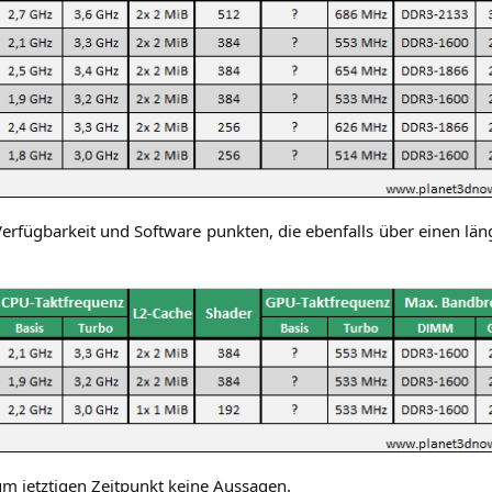
er­füg­bar­keit und Soft­ware punk­ten, die eben­falls über einen län­g
m jetz­ti­gen Zeit­punkt kei­ne Aussagen.