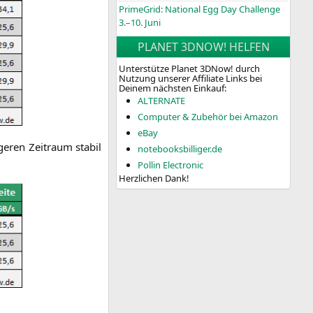
PrimeGrid: National Egg Day Challenge
3.–10. Juni
PLANET 3DNOW! HELFEN
Unterstütze Planet 3DNow! durch
Nutzung unserer Affiliate Links bei
Deinem nächsten Einkauf:
ALTERNATE
Computer & Zubehör bei Amazon
eBay
e­ren Zeit­raum sta­bil
notebooksbilliger.de
Pollin Electronic
Herzlichen Dank!