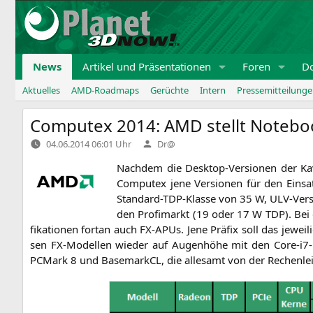
Zum
Inhalt
springen
News
Artikel und Präsentationen
Foren
D
Aktuelles
AMD-Roadmaps
Gerüchte
Intern
Pressemitteilung
Computex 2014:
AMD
stellt Notebo
Verfasst
04.06.2014 06:01 Uhr
Dr@
von
Nach­dem die Desk­top-Ver­sio­nen der Kave
Com­putex jene Ver­sio­nen für den Ein­s
Stan­dard-TDP-Klas­se von 35 W, ULV-Ver­
den Pro­fi­markt (19 oder 17 W
TDP
). Be
fi­ka­tio­nen fort­an auch FX-APUs. Jene Prä­fix soll das jewe
sen FX-Model­len wie­der auf Augen­hö­he mit den Core-i7-M
PCMark 8 und Base­mark­CL, die alle­samt von der Rechen­lei