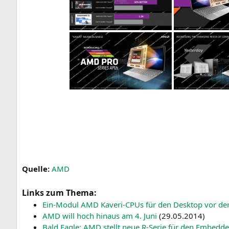
Quel­le:
AMD
Links zum Thema:
Ein-Modul
AMD
Kaveri-CPUs für den Desk­top vor der
AMD
will hoch hin­aus am 4. Juni
(
29.05.2014
)
Bald Eagle:
AMD
stellt neue R‑Serie für den Embedd