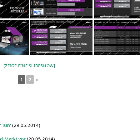
[ZEI­GE EINE SLIDESHOW]
1
2
►
 Tür?
(
29.05.2014
)
ed-Markt vor
(
20.05.2014
)