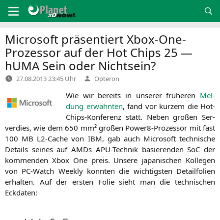
Zum
Inhalt
springen
Microsoft präsentiert Xbox-One-
Prozessor auf der Hot Chips 25 —
hUMA Sein oder Nichtsein?
Verfasst
27.08.2013 23:45 Uhr
Opteron
von
Wie wir bereits in unse­rer frü­he­ren
Mel­
dung erwähn­ten
, fand vor kur­zem die Hot-
Chips-Kon­fe­renz statt. Neben gro­ßen Ser­
ver­dies, wie dem 650 mm² gro­ßen Power8-Pro­zes­sor mit fast
100
MB
L2-Cache von
IBM
, gab auch Micro­soft tech­ni­sche
Details sei­nes auf AMDs APU-Tech­nik basie­ren­den SoC der
kom­men­den Xbox One preis. Unse­re japa­ni­schen Kol­le­gen
von PC-Watch Weekly konn­ten die wich­tigs­ten Detail­fo­li­en
erhal­ten. Auf der ers­ten Folie sieht man die tech­ni­schen
Eckdaten: