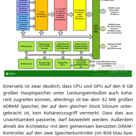
Einer­seits ist zwar deut­lich, dass
CPU
und
GPU
auf den 8
GB
gro­ßen Haupt­spei­cher unter Leis­tungs­ein­bu­ßen auch kohä­
rent zugrei­fen kön­nen, aller­dings ist bei dem 32
MB
gro­ßen
eDRAM Spei­cher, der auf dem glei­chen Stück Sili­zi­um unter­
ge­bracht ist, kein Kohä­renz­zu­griff ver­merkt. Dass dies aus
Unacht­sam­keit pas­sier­te, darf bezwei­felt wer­den. Außer­dem
ähnelt die Archi­tek­tur mit dem gemein­sam benutz­ten DRAM-
Kon­trol­ler, auf den zwei Spei­cher­kon­trol­ler (im Bild blau bzw.