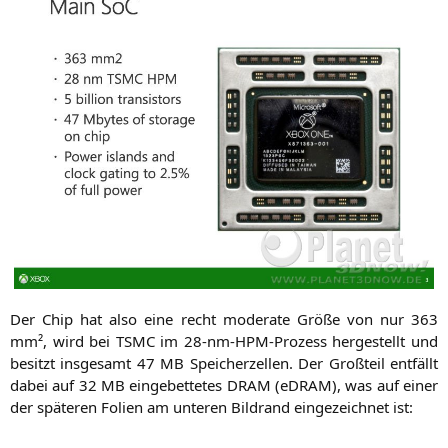
Der Chip hat also eine recht mode­ra­te Grö­ße von nur 363
mm², wird bei
TSMC
im 28-nm-HPM-Pro­zess her­ge­stellt und
besitzt ins­ge­samt 47
MB
Spei­cher­zel­len. Der Groß­teil ent­fällt
dabei auf 32
MB
ein­ge­bet­te­tes
DRAM
(eDRAM), was auf einer
der spä­te­ren Foli­en am unte­ren Bild­rand ein­ge­zeich­net ist: