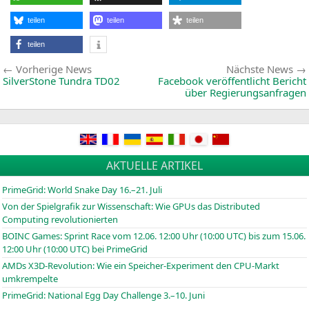
O
P
a
teilen
teilen
teilen
d
H
teilen
C
2
Beitragsnavigation
Vorherige
Vorherige News
Nächste News
News:
h
SilverStone Tundra
TD02
Facebook veröffentlicht Bericht
S
über Regierungsanfragen
o
N
AKTUELLE ARTIKEL
PrimeGrid: World Snake Day 16.–21. Juli
Von der Spielgrafik zur Wissenschaft: Wie GPUs das Distributed
Computing revolutionierten
BOINC
Games: Sprint Race vom 12.06. 12:00 Uhr (10:00
UTC
) bis zum 15.06.
12:00 Uhr (10:00
UTC
) bei PrimeGrid
AMDs X3D-Revolution: Wie ein Speicher-Experiment den CPU-Markt
umkrempelte
PrimeGrid: National Egg Day Challenge 3.–10. Juni