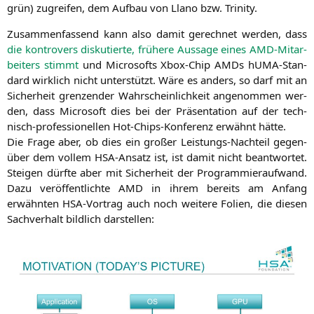
grün) zugrei­fen, dem Auf­bau von Llano bzw. Trinity.
Zusam­men­fas­send kann also damit gerech­net wer­den, dass
die kon­tro­vers dis­ku­tier­te, frü­he­re Aus­sa­ge eines AMD-Mit­ar­
bei­ters stimmt
und Micro­softs Xbox-Chip AMDs hUMA-Stan­
dard wirk­lich nicht unter­stützt. Wäre es anders, so darf mit an
Sicher­heit gren­zen­der Wahr­schein­lich­keit ange­nom­men wer­
den, dass Micro­soft dies bei der Prä­sen­ta­ti­on auf der tech­
nisch-pro­fes­sio­nel­len Hot-Chips-Kon­fe­renz erwähnt hätte.
Die Fra­ge aber, ob dies ein gro­ßer Leis­tungs-Nach­teil gegen­
über dem vol­lem HSA-Ansatz ist, ist damit nicht beant­wor­tet.
Stei­gen dürf­te aber mit Sicher­heit der Pro­gram­mier­auf­wand.
Dazu ver­öf­fent­lich­te
AMD
in ihrem bereits am Anfang
erwähn­ten HSA-Vor­trag auch noch wei­te­re Foli­en, die die­sen
Sach­ver­halt bild­lich darstellen: