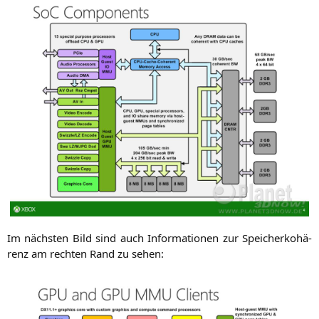
Im nächs­ten Bild sind auch Infor­ma­tio­nen zur Spei­cher­ko­hä­
renz am rech­ten Rand zu sehen: