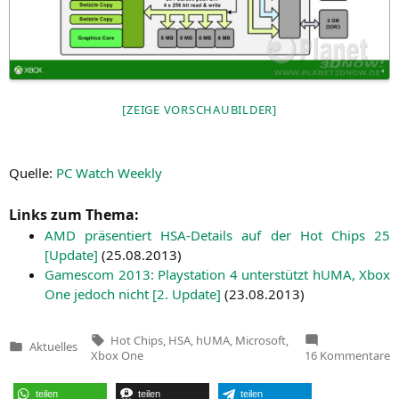
[ZEI­GE VORSCHAUBILDER]
Quel­le:
PC
Watch Weekly
Links zum Thema:
AMD
prä­sen­tiert HSA-Details auf der Hot Chips 25
[Update]
(
25.08.2013
)
Games­com 2013: Play­sta­ti­on 4 unter­stützt hUMA, Xbox
One jedoch nicht [2. Update]
(
23.08.2013
)
Tags:
Hot Chips
,
HSA
,
hUMA
,
Microsoft
,
Aktuelles
Veröffentlicht
z
Xbox One
16 Kommentare
in
M
p
X
teilen
teilen
teilen