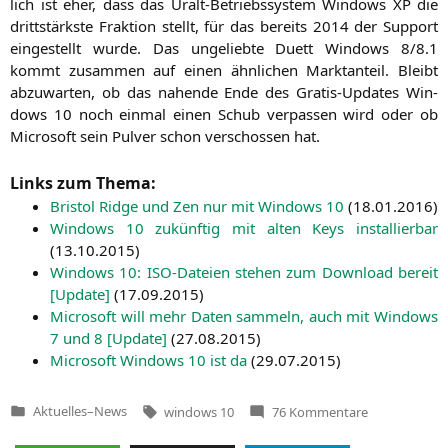
lich ist eher, dass das Uralt-Betriebs­sys­tem Win­dows
XP
die
dritt­stärks­te Frak­ti­on stellt, für das bereits 2014 der Sup­port
ein­ge­stellt wur­de. Das unge­lieb­te Duett Win­dows 8/8.1
kommt zusam­men auf einen ähn­li­chen Markt­an­teil. Bleibt
abzu­war­ten, ob das nahen­de Ende des Gra­tis-Updates Win­
dows 10 noch ein­mal einen Schub ver­pas­sen wird oder ob
Micro­soft sein Pul­ver schon ver­schos­sen hat.
Links zum Thema:
Bris­tol Ridge und Zen nur mit Win­dows 10
(
18.01.2016
)
Win­dows 10 zukünf­tig mit alten Keys instal­lier­bar
(
13.10.2015
)
Win­dows 10: ISO-Datei­en ste­hen zum Down­load bereit
[Update]
(
17.09.2015
)
Micro­soft will mehr Daten sam­meln, auch mit Win­dows
7 und 8 [Update]
(
27.08.2015
)
Micro­soft Win­dows 10 ist da
(
29.07.2015
)
Tags:
zu
Aktuelles
–
News
windows 10
76 Kommentare
Veröffentlicht
Windows
in
10