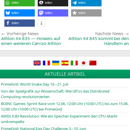
erst
teilen
teilen
teilen
bei
13
Prozent
teilen
teilen
teilen
Marktanteil
teilen
Beitragsnavigation
Vorherige
Vorherige News
Nächste News
News:
Athlon
X4
835 — Hinweis auf
Athlon
X4
845 kommt bei den
einen weiteren Carrizo-Athlon
Händlern an
AKTUELLE ARTIKEL
PrimeGrid: World Snake Day 16.–21. Juli
Von der Spielgrafik zur Wissenschaft: Wie GPUs das Distributed
Computing revolutionierten
BOINC
Games: Sprint Race vom 12.06. 12:00 Uhr (10:00
UTC
) bis zum 15.06.
12:00 Uhr (10:00
UTC
) bei PrimeGrid
AMDs X3D-Revolution: Wie ein Speicher-Experiment den CPU-Markt
umkrempelte
PrimeGrid: National Egg Day Challenge 3.–10. Juni