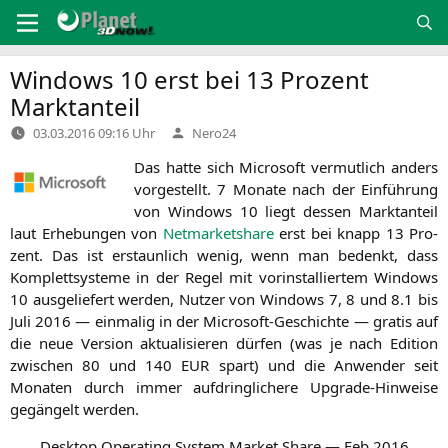
Zum
Inhalt
springen
Windows 10 erst bei 13 Prozent
Marktanteil
Verfasst
03.03.2016 09:16 Uhr
Nero24
von
Das hat­te sich Micro­soft ver­mut­lich anders
vor­ge­stellt. 7 Mona­te nach der Ein­füh­rung
von Win­dows 10 liegt des­sen Markt­an­teil
laut Erhe­bun­gen von
Net­mar­kets­ha­re
erst bei knapp 13 Pro­
zent. Das ist erstaun­lich wenig, wenn man bedenkt, dass
Kom­plett­sys­te­me in der Regel mit vor­in­stal­lier­tem Win­dows
10 aus­ge­lie­fert wer­den, Nut­zer von Win­dows 7, 8 und 8.1 bis
Juli 2016 — ein­ma­lig in der Micro­soft-Geschich­te — gra­tis auf
die neue Ver­si­on aktua­li­sie­ren dür­fen (was je nach Edi­ti­on
zwi­schen 80 und 140
EUR
spart) und die Anwen­der seit
Mona­ten durch immer auf­dring­li­che­re Upgrade-Hin­wei­se
gegän­gelt werden.
Desk­top Ope­ra­ting Sys­tem Mar­ket Share — Feb 2016