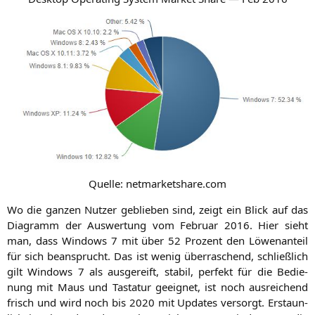
Quel­le: netmarketshare.com
Wo die gan­zen Nut­zer geblie­ben sind, zeigt ein Blick auf das
Dia­gramm der Aus­wer­tung vom Febru­ar 2016. Hier sieht
man, dass Win­dows 7 mit über 52 Pro­zent den Löwen­an­teil
für sich bean­sprucht. Das ist wenig über­ra­schend, schließ­lich
gilt Win­dows 7 als aus­ge­reift, sta­bil, per­fekt für die Bedie­
nung mit Maus und Tas­ta­tur geeig­net, ist noch aus­rei­chend
frisch und wird noch bis 2020 mit Updates ver­sorgt. Erstaun­