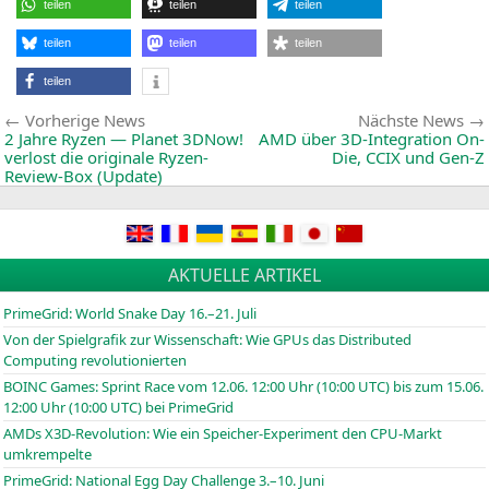
teilen
teilen
teilen
Oil
&
Gas
teilen
teilen
teilen
HP
Con
teilen
Beitragsnavigation
Vorherige
Vorherige News
Nächste News
News:
2 Jahre Ryzen — Planet 3DNow!
AMD
über 3D-Integration On-
verlost die originale Ryzen-
Die,
CCIX
und Gen‑Z
Review-Box (Update)
AKTUELLE ARTIKEL
PrimeGrid: World Snake Day 16.–21. Juli
Von der Spielgrafik zur Wissenschaft: Wie GPUs das Distributed
Computing revolutionierten
BOINC
Games: Sprint Race vom 12.06. 12:00 Uhr (10:00
UTC
) bis zum 15.06.
12:00 Uhr (10:00
UTC
) bei PrimeGrid
AMDs X3D-Revolution: Wie ein Speicher-Experiment den CPU-Markt
umkrempelte
PrimeGrid: National Egg Day Challenge 3.–10. Juni