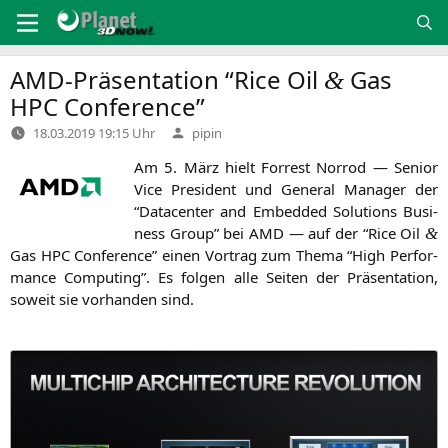
Zum
Inhalt
springen
AMD-Präsentation “Rice Oil
Gas
&
HPC
Conference”
Verfasst
18.03.2019 19:15 Uhr
pipin
von
Am 5. März hielt For­rest Nor­rod — Seni­or
Vice Pre­si­dent und Gene­ral Mana­ger der
“Dat­a­cen­ter and Embedded Solu­ti­ons Busi­
ness Group” bei
AMD
— auf der “Rice Oil
&
Gas
HPC
Con­fe­rence” einen Vor­trag zum The­ma “High Per­for­
mance Com­pu­ting”. Es fol­gen alle Sei­ten der Prä­sen­ta­ti­on,
soweit sie vor­han­den sind.