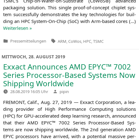
TSMC
’s Chip-on-Wafer-on-Sub­­s­tra­­te (CoWoS®) advan­ced
pack­a­ging solu­ti­on. This sin­gle pro­of-of-con­cept chip­let sys­
tem suc­cessful­ly demons­tra­tes the key tech­no­lo­gies for buil­
ding an
HPC
Sys­­tem-On-Chip (SoC) with Arm-based cores (…)
Wei­ter­le­sen »
Tags:
Pressemitteilungen
ARM
,
CoWos
,
HPC
,
TSMC
Veröffentlicht
in
MITTWOCH, 28. AUGUST 2019
Exxact Announces
AMD
EPYC
™ 7002
Series Processor-Based Systems Now
Shipping Worldwide
Verfasst
28.08.2019 16:05 Uhr
pipin
von
FREMONT
, Calif., Aug. 27, 2019 — Exxact Cor­po­ra­ti­on, a lea­
ding pro­vi­der of High Per­for­mance Com­pu­ting solu­ti­ons
(
HPC
) for GPU-acce­­le­ra­­ted deep lear­ning rese­arch, announ­ced
that their
AMD
EPYC
™ 7002 Series Pro­ces­­sor-Based Sys­
tems are now ship­ping world­wi­de. The 2nd gene­ra­ti­on
AMD
EPYC
pro­ces­sors have arri­ved, with a poten­ti­al mas­si­ve per­