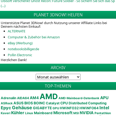
Ubisoft verschenkt Ghost Recon: Future Soldier - So sichern Sie sich das Sp
(…)
PLANET 3DNOW! HELFEN
Unterstütze Planet 3DNow! durch Nutzung unserer Affiliate Links bei
Deinem nächsten Einkauf:
ALTERNATE
Computer & Zubehör bei Amazon
eBay (Werbung)
notebooksbilliger.de
Pollin Electronic
Herzlichen Dank!
ARCHIV
TOP-THEMEN
AMD
APU
AM4
Adrenalin
AIDA64
AMD-Mainboard-Datenbank
ASUS
BIOS
BOINC
CPU
Distributed Computing
Catalyst
ASRock
Gehäuse
Epyc
Intel
GIGABYTE
HWiNFO32
HWiNFO64
GPU
Kühler
Microsoft
NVIDIA
Mainboard
Kaveri
Linux
MSI
Pentathlon