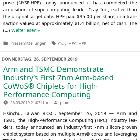
pri­se (
NYSE
:
HPE
) today announ­ced it has com­ple­ted the
acqui­si­ti­on of super­com­pu­ting lea­der Cray Inc., ear­lier than
the ori­gi­nal tar­get date.
HPE
paid $35.00 per share, in a tran­
sac­tion valued at appro­xi­m­ate­ly $1.4 bil­li­on, net of cash. The
(…)
Wei­ter­le­sen »
Tags:
Pressemitteilungen
Cray
,
HPC
,
HPE
Veröffentlicht
in
DONNERSTAG, 26. SEPTEMBER 2019
Arm and
TSMC
Demonstrate
Industry’s First 7nm Arm-based
CoWoS® Chiplets for High-
Performance Computing
Verfasst
26.09.2019 21:03 Uhr
pipin
von
Hsin­chu, Tai­wan R.O.C., Sep­tem­ber 26, 2019 — Arm and
TSMC
, the High-Per­­for­­mance Com­pu­ting (
HPC
) indus­try lea­
ders, today announ­ced an indus­­try-first 7nm sili­­con-pro­­ven
chip­let sys­tem based on mul­ti­ple Arm® cores and lever­aging