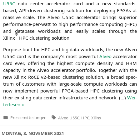
U55C
data cen­ter acce­le­ra­tor card and a new stan­dards-
based, API-dri­ven clus­te­ring solu­ti­on for deploy­ing FPGAs at
mas­si­ve sca­le. The Alveo
U55C
acce­le­ra­tor brings supe­ri­or
per­for­mance-per-watt to high per­for­mance com­pu­ting (
HPC
)
and data­ba­se workloads and easi­ly sca­les through the
®
Xilinx
HPC
clus­te­ring solution.
Pur­po­se-built for
HPC
and big data workloads, the new Alveo
U55C
card is the company’s most powerful
Alveo
acce­le­ra­tor
card ever, offe­ring the hig­hest com­pu­te den­si­ty and
HBM
capa­ci­ty in the Alveo acce­le­ra­tor port­fo­lio. Tog­e­ther with the
new Xilinx RoCE v2-based clus­te­ring solu­ti­on, a broad spec­
trum of cus­to­mers with lar­ge-sca­le com­pu­te workloads can
now imple­ment powerful FPGA-based
HPC
clus­te­ring using
their exis­ting data cen­ter infra­struc­tu­re and net­work. (…)
Wei­
ter­le­sen »
Tags:
Pressemitteilungen
Alveo U55C
,
HPC
,
Xilinx
Veröffentlicht
in
MONTAG, 8. NOVEMBER 2021