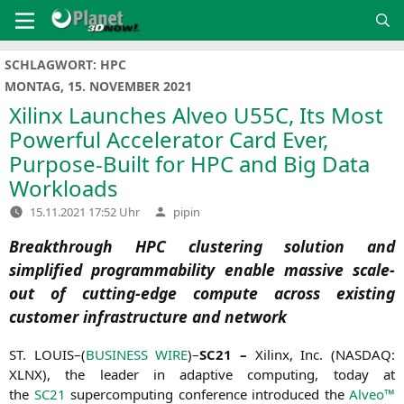
Zum
Inhalt
springen
SCHLAGWORT:
HPC
MONTAG, 15. NOVEMBER 2021
Xilinx Launches Alveo
U55C
, Its Most
Powerful Accelerator Card Ever,
Purpose-Built for
HPC
and Big Data
Workloads
Verfasst
15.11.2021 17:52 Uhr
pipin
von
Breakthrough
HPC
clustering solution and
simplified programmability enable massive scale-
out of cutting-edge compute across existing
customer infrastructure and network
ST
.
LOUIS
–(
BUSINESS
WIRE
)–
SC21
–
Xilinx, Inc. (
NASDAQ
:
XLNX
), the lea­der in adap­ti­ve com­pu­ting, today at
the
SC21
super­com­pu­ting con­fe­rence intro­du­ced the
Alveo™