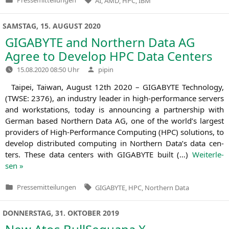
AI
,
AMD
,
HPC
,
IBM
Veröffentlicht
in
SAMSTAG, 15. AUGUST 2020
GIGABYTE
and Northern Data
AG
Agree to Develop
HPC
Data Centers
Verfasst
15.08.2020 08:50 Uhr
pipin
von
Tai­pei, Tai­wan, August 12th 2020 –
GIGABYTE
Tech­no­lo­gy,
(
TWSE
: 2376), an indus­try lea­der in high-per­­for­­mance ser­vers
and work­sta­tions, today is announ­cing a part­ner­ship with
Ger­man based Nor­t­hern Data
AG
, one of the world’s lar­gest
pro­vi­ders of High-Per­­for­­mance Com­pu­ting (
HPC
) solu­ti­ons, to
deve­lop dis­tri­bu­ted com­pu­ting in Nor­t­hern Data’s data cen­
ters. The­se data cen­ters with
GIGABYTE
built (…)
Wei­ter­le­
sen »
Tags:
Pressemitteilungen
GIGABYTE
,
HPC
,
Northern Data
Veröffentlicht
in
DONNERSTAG, 31. OKTOBER 2019