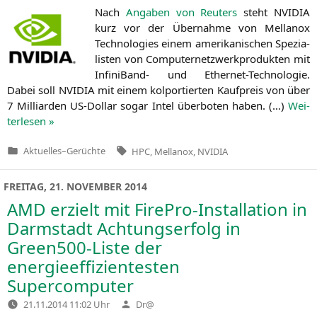
Nach
Anga­ben von Reu­ters
steht
NVIDIA
kurz vor der Über­nah­me von Mel­lan­ox
Tech­no­lo­gies einem ame­ri­ka­ni­schen Spe­zia­
lis­ten von Com­pu­ter­netz­werk­pro­duk­ten mit
Infi­ni­Band- und Ether­net-Tech­no­lo­gie.
Dabei soll
NVIDIA
mit einem kol­por­tier­ten Kauf­preis von über
7 Mil­li­ar­den US-Dol­lar sogar Intel über­bo­ten haben. (…)
Wei­
ter­le­sen »
Tags:
Aktuelles
–
Gerüchte
HPC
,
Mellanox
,
NVIDIA
Veröffentlicht
in
FREITAG, 21. NOVEMBER 2014
AMD
erzielt mit FirePro-Installation in
Darmstadt Achtungserfolg in
Green500
-Liste der
energieeffizientesten
Supercomputer
Verfasst
21.11.2014 11:02 Uhr
Dr@
von