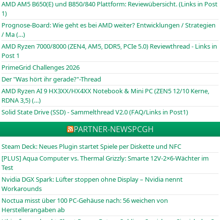
AMD AM5 B650(E) und B850/840 Plattform: Reviewübersicht. (Links in Post
1)
Prognose-Board: Wie geht es bei AMD weiter? Entwicklungen / Strategien
/ Ma (…)
AMD Ryzen 7000/8000 (ZEN4, AM5, DDR5, PCIe 5.0) Reviewthread - Links in
Post 1
PrimeGrid Challenges 2026
Der "Was hört ihr gerade?"-Thread
AMD Ryzen AI 9 HX3XX/HX4XX Notebook & Mini PC (ZEN5 12/10 Kerne,
RDNA 3,5) (…)
Solid State Drive (SSD) - Sammelthread V2.0 (FAQ/Links in Post1)
PARTNER-NEWS
PCGH
Steam Deck: Neues Plugin startet Spiele per Diskette und NFC
[PLUS] Aqua Computer vs. Thermal Grizzly: Smarte 12V-2×6-Wächter im
Test
Nvidia DGX Spark: Lüfter stoppen ohne Display – Nvidia nennt
Workarounds
Noctua misst über 100 PC-Gehäuse nach: 56 weichen von
Herstellerangaben ab