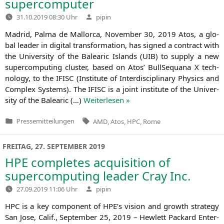
supercomputer
Verfasst
31.10.2019 08:30 Uhr
pipin
von
Madrid, Pal­ma de Mal­lor­ca, Novem­ber 30, 2019 Atos, a glo­
bal lea­der in digi­tal trans­for­ma­ti­on, has signed a con­tract with
the Uni­ver­si­ty of the Balea­ric Islands (
UIB
) to sup­p­ly a new
super­com­pu­ting clus­ter, based on Atos’ Bull­Se­qua­na X tech­
no­lo­gy, to the
IFISC
(Insti­tu­te of Inter­di­sci­pli­na­ry Phy­sics and
Com­plex Sys­tems). The
IFISC
is a joint insti­tu­te of the Uni­ver­
si­ty of the Balea­ric (…)
Wei­ter­le­sen »
Tags:
Pressemitteilungen
AMD
,
Atos
,
HPC
,
Rome
Veröffentlicht
in
FREITAG, 27. SEPTEMBER 2019
HPE
completes acquisition of
supercomputing leader Cray Inc.
Verfasst
27.09.2019 11:06 Uhr
pipin
von
HPC
is a key com­po­nent of
HPE
’s visi­on and growth stra­tegy
San Jose, Calif., Sep­tem­ber 25, 2019 – Hew­lett Packard Enter­