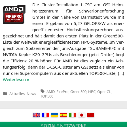
Die Clus­ter-Instal­la­ti­on L‑
CSC
am
GSI
Helm­
holtz­zen­trum für Schwer­io­nen­for­schung
GmbH in der Nähe von Darm­stadt wur­de mit
einem Ergeb­nis von 5,27
GFLOPS
/W als ener­
gie­ef­fi­zi­en­tes­ter Höchst­leis­tungs­rech­ner aus­
ge­zeich­net und hält damit den ers­ten Platz in der Green500-
Lis­te der welt­weit ener­gie­ef­fi­zi­en­tes­ten HPC-Sys­te­me. Im Ver­
gleich zum Spit­zen­rei­ter der Juni-Aus­ga­be
TSUBAME-KFC
mit
NVIDIA
Kep­ler
K20
GPUs als Beschleu­ni­ger (jetzt Drit­ter) liegt
die Effi­zi­enz 20 % höher. Für
AMD
ist dies zugleich ein Ach­
tungs­er­folg, denn der L‑CSC-Clus­ter am
GSI
setzt als einer von
nur drei Super­com­pu­tern aus der aktu­el­len TOP500-Lis­te, (…)
Wei­ter­le­sen »
Tags:
AMD
,
FirePro
,
Green500
,
HPC
,
OpenCL
,
Aktuelles
–
News
Veröffentlicht
TOP500
in
Beitragsnavigation
SOZIALE NETZWERKE