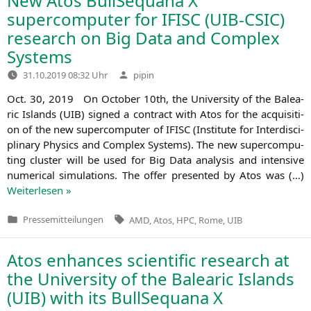
New Atos BullSequana X
supercomputer for
IFISC
(
UIB-CSIC
)
research on Big Data and Complex
Systems
Verfasst
31.10.2019 08:32 Uhr
pipin
von
Oct. 30, 2019 On Octo­ber 10th, the Uni­ver­si­ty of the Balea­
ric Islands (
UIB
) signed a con­tract with Atos for the acqui­si­ti­
on of the new super­com­pu­ter of
IFISC
(Insti­tu­te for Inter­di­sci­
pli­na­ry Phy­sics and Com­plex Sys­tems). The new super­com­pu­
ting clus­ter will be used for Big Data ana­ly­sis and inten­si­ve
nume­ri­cal simu­la­ti­ons. The offer pre­sen­ted by Atos was (…)
Wei­ter­le­sen »
Tags:
Pressemitteilungen
AMD
,
Atos
,
HPC
,
Rome
,
UIB
Veröffentlicht
in
Atos enhances scientific research at
the University of the Balearic Islands
(
UIB
) with its BullSequana X