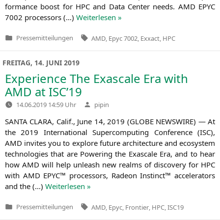
for­mance boost for
HPC
and Data Cen­ter needs.
AMD
EPYC
7002 pro­ces­sors (…)
Wei­ter­le­sen »
Tags:
Pressemitteilungen
AMD
,
Epyc 7002
,
Exxact
,
HPC
Veröffentlicht
in
FREITAG, 14. JUNI 2019
Experience The Exascale Era with
AMD
at
ISC
’19
Verfasst
14.06.2019 14:59 Uhr
pipin
von
SANTA
CLARA
, Calif., June 14, 2019 (
GLOBE
NEWSWIRE
) — At
the 2019 Inter­na­tio­nal Super­com­pu­ting Con­fe­rence (
ISC
),
AMD
invi­tes you to explo­re future archi­tec­tu­re and eco­sys­tem
tech­no­lo­gies that are Powe­ring the Exas­ca­le Era, and to hear
how
AMD
will help unleash new realms of dis­co­very for
HPC
with
AMD
EPYC
™ pro­ces­sors, Rade­on Instinct™ acce­le­ra­tors
and the (…)
Wei­ter­le­sen »
Tags:
Pressemitteilungen
AMD
,
Epyc
,
Frontier
,
HPC
,
ISC19
Veröffentlicht
in