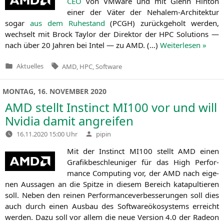
CEO
von VMware und mit Glenn Hin­ton
einer der Väter der Neha­lem-Archi­tek­tur
sogar
aus dem Ruhe­stand
(
PCGH
) zurück­ge­holt wer­den,
wech­selt mit Brock Tay­lor der Direk­tor der
HPC
Solu­ti­ons —
nach über 20 Jah­ren bei Intel — zu
AMD
. (…)
Wei­ter­le­sen »
Tags:
Aktuelles
AMD
,
HPC
,
Software
Veröffentlicht
in
MONTAG, 16. NOVEMBER 2020
AMD
stellt Instinct
MI100
vor und will
Nvidia damit angreifen
Verfasst
16.11.2020 15:00 Uhr
pipin
von
Mit der Instinct
MI100
stellt
AMD
einen
Gra­fik­be­schleu­ni­ger für das High Per­for­
mance Com­pu­ting vor, der
AMD
nach eige­
nen Aus­sa­gen an die Spit­ze in die­sem Bereich kata­pul­tie­ren
soll. Neben den rei­nen Per­for­mance­ver­bes­se­run­gen soll dies
auch durch einen Aus­bau des Soft­ware­öko­sys­tems erreicht
wer­den. Dazu soll vor allem die neue Ver­si­on 4.0 der Rade­on