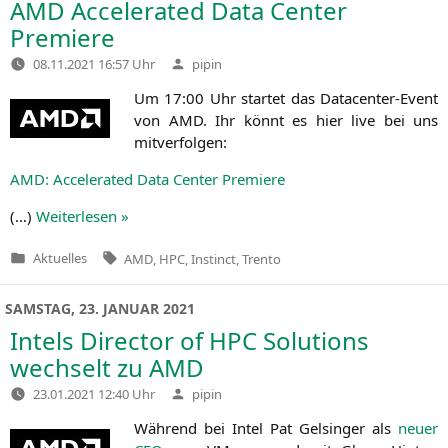
AMD
Accelerated Data Center
Premiere
Verfasst
08.11.2021 16:57 Uhr
pipin
von
Um 17:00 Uhr star­tet das Dat­a­cen­ter-Event
von
AMD
. Ihr könnt es hier live bei uns
mitverfolgen:
AMD
: Acce­le­ra­ted Data Cen­ter Premiere
(…)
Wei­ter­le­sen »
Tags:
Aktuelles
AMD
,
HPC
,
Instinct
,
Trento
Veröffentlicht
in
SAMSTAG, 23. JANUAR 2021
Intels Director of
HPC
Solutions
wechselt zu
AMD
Verfasst
23.01.2021 12:40 Uhr
pipin
von
Wäh­rend bei Intel Pat Gel­sin­ger als
neu­er