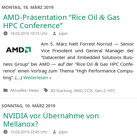
MONTAG, 18. MÄRZ 2019
AMD-Präsentation “Rice Oil
Gas
&
HPC
Conference”
Verfasst
18.03.2019 19:15 Uhr
pipin
von
Am 5. März hielt For­rest Nor­rod — Seni­or
Vice Pre­si­dent und Gene­ral Mana­ger der
“Dat­a­cen­ter and Embedded Solu­ti­ons Busi­
ness Group” bei
AMD
— auf der “Rice Oil
Gas
HPC
Con­fe­
&
rence” einen Vor­trag zum The­ma “High Per­for­mance Com­pu­
ting”. (…)
Wei­ter­le­sen »
Tags:
Aktuelles
–
News
3D-Stacking
,
AMD
,
CCIX
,
Gen-Z
,
HPC
Veröffentlicht
in
SONNTAG, 10. MÄRZ 2019
NVIDIA
vor Übernahme von
Mellanox?
Verfasst
10.03.2019 23:45 Uhr
pipin
von