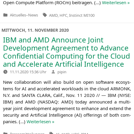
Open Com­pu­te Plat­form (ROCm) bei­tra­gen. (…)
Wei­ter­le­sen »
Tags:
Aktuelles
–
News
AMD
,
HPC
,
Instinct MI100
Veröffentlicht
in
MITTWOCH, 11. NOVEMBER 2020
IBM
and
AMD
Announce Joint
Development Agreement to Advance
Confidential Computing for the Cloud
and Accelerate Artificial Intelligence
Verfasst
11.11.2020 15:36 Uhr
pipin
von
New col­la­bo­ra­ti­on will also build on open soft­ware eco­sys­
tems for
AI
and acce­le­ra­ted workloads in the cloud
ARMONK
,
N.Y. and
SANTA
CLARA
, Calif., Nov. 11 2020 // —
IBM
(
NYSE
:
IBM
) and
AMD
(
NASDAQ
:
AMD
) today announ­ced a mul­­ti-
year joint deve­lo­p­ment agree­ment to enhan­ce and extend the
secu­ri­ty and Arti­fi­ci­al Intel­li­gence (
AI
) offe­rings of both com­
pa­nies. (…)
Wei­ter­le­sen »
Tags:
Pressemitteilungen