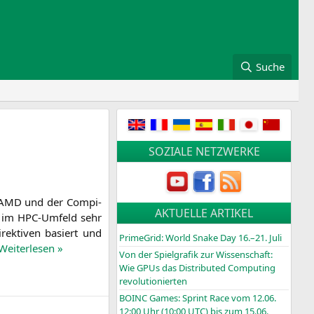
Suche
SOZIALE NETZWERKE
AMD
und der Com­pi­
AKTUELLE ARTIKEL
ine im HPC-Umfeld sehr
ek­ti­ven basiert und
PrimeGrid: World Snake Day 16.–21. Juli
Wei­ter­le­sen »
Von der Spielgrafik zur Wissenschaft:
Wie GPUs das Distributed Computing
revolutionierten
BOINC
Games: Sprint Race vom 12.06.
12:00 Uhr (10:00
UTC
) bis zum 15.06.