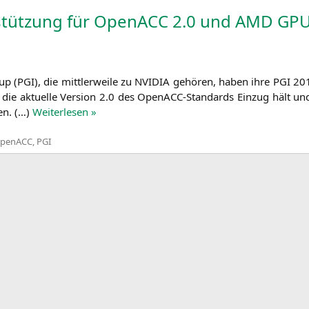
tützung für OpenACC 2.0 und
AMD
GPU
up (
PGI
), die mitt­ler­wei­le zu
NVIDIA
gehö­ren, haben ihre
PGI
201
ür die aktu­el­le Ver­si­on 2.0 des Open­ACC-Stan­dards Ein­zug hält 
en. (…)
Wei­ter­le­sen »
penACC
,
PGI