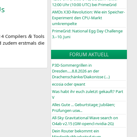
12:00 Uhr (10:00
UTC
) bei PrimeGrid
s
AMDs X3D-Revolution: Wie ein Speicher-
Experiment den CPU-Markt
umkrempelte
PrimeGrid: National Egg Day Challenge
4 Com­pi­lers
Tools
&
3.–10. Juni
und zudem erst­mals die
FORUM AKTUELL
P3D-Sommergrillen in
Dresden.....8.8.2026 an der
Drachenschänke/Diakonisse (…)
ecosia oder qwant
Was habt ihr euch zuletzt gekauft? Part
V
Alles Gute ... Geburtstage; Jubiläen;
Prüfungen usw...
All-Sky Gravitational Wave search on
O4ab v2.15 (GW-opencl-nvidia-2G)
Dein Router bekommt ein
Mindesthaltbarkeitsdatum