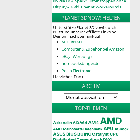
Nvidia DGX Spark: Lüfter stoppen ohne
Display – Nvidia nennt Workarounds
PLANET 3DNOW! HELFEN
Unterstütze Planet 3DNow! durch
Nutzung unserer Affiliate Links bei
Deinem nächsten Einkauf:
ALTERNATE
Computer & Zubehör bei Amazon
eBay (Werbung)
notebooksbilliger.de
Pollin Electronic
Herzlichen Dank!
ARCHIV
TOP-THEMEN
AMD
AM4
Adrenalin
AIDA64
APU
AMD-Mainboard-Datenbank
ASRock
ASUS
BIOS
BOINC
CPU
Catalyst
Epyc
Distributed Computing