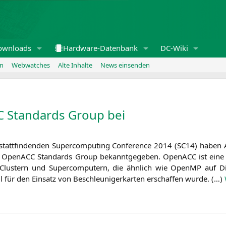
ownloads
Hardware-Datenbank
DC-Wiki
en
Webwatches
Alte Inhalte
News einsenden
 Standards Group bei
tt­fin­den­den Super­com­pu­ting Con­fe­rence 2014 (
SC14
) haben
tt zur Open­ACC Stan­dards Group bekannt­ge­ge­ben. Open­ACC ist e
lus­tern und Super­com­pu­tern, die ähn­lich wie OpenMP auf Dir
ell für den Ein­satz von Beschleu­ni­ger­kar­ten erschaf­fen wur­de. (…)