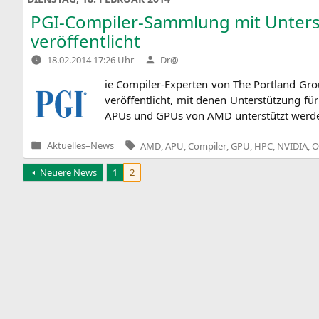
PGI-Compiler-Sammlung mit Unters
veröffentlicht
Verfasst
18.02.2014 17:26 Uhr
Dr@
von
ie Com­pi­ler-Exper­ten von The Port­land Gro
ver­öf­fent­licht, mit denen Unter­stüt­zung f
APUs und GPUs von
AMD
unter­stützt wer­d
Tags:
Aktuelles
–
News
AMD
,
APU
,
Compiler
,
GPU
,
HPC
,
NVIDIA
,
O
Veröffentlicht
in
Beitragsnavigation
Neuere News
1
2