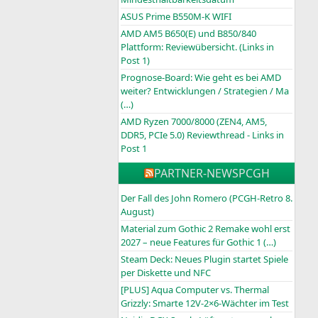
ASUS Prime B550M-K WIFI
AMD AM5 B650(E) und B850/840
Plattform: Reviewübersicht. (Links in
Post 1)
Prognose-Board: Wie geht es bei AMD
weiter? Entwicklungen / Strategien / Ma
(…)
AMD Ryzen 7000/8000 (ZEN4, AM5,
DDR5, PCIe 5.0) Reviewthread - Links in
Post 1
PARTNER-NEWS
PCGH
Der Fall des John Romero (PCGH-Retro 8.
August)
Material zum Gothic 2 Remake wohl erst
2027 – neue Features für Gothic 1 (…)
Steam Deck: Neues Plugin startet Spiele
per Diskette und NFC
[PLUS] Aqua Computer vs. Thermal
Grizzly: Smarte 12V-2×6-Wächter im Test