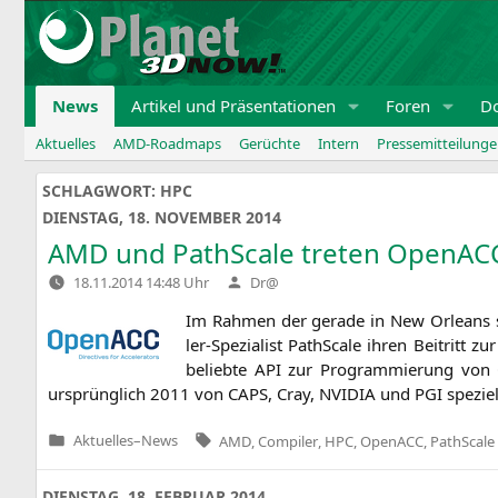
Zum
Inhalt
springen
News
Artikel und Präsentationen
Foren
D
Aktuelles
AMD-Roadmaps
Gerüchte
Intern
Pressemitteilung
SCHLAGWORT:
HPC
DIENSTAG, 18. NOVEMBER 2014
AMD
und PathScale treten OpenACC
Verfasst
18.11.2014 14:48 Uhr
Dr@
von
Im Rah­men der gera­de in New Orleans sta
ler-Spe­zia­list PathSca­le ihren Bei­tri
belieb­te
API
zur Pro­gram­mie­rung von C
ursprüng­lich 2011 von
CAPS
, Cray,
NVIDIA
und
PGI
spe­zi­
Tags:
Aktuelles
–
News
AMD
,
Compiler
,
HPC
,
OpenACC
,
PathScale
Veröffentlicht
in
DIENSTAG, 18. FEBRUAR 2014