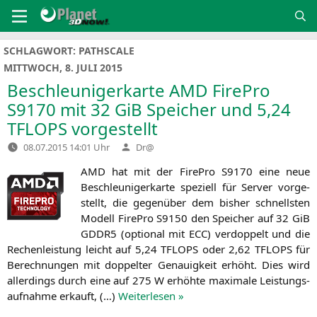
Zum
Inhalt
springen
SCHLAGWORT:
PATHSCALE
MITTWOCH, 8. JULI 2015
Beschleunigerkarte
AMD
FirePro
S9170
mit 32 GiB Speicher und 5,24
TFLOPS
vorgestellt
Verfasst
08.07.2015 14:01 Uhr
Dr@
von
AMD
hat mit der Fire­Pro
S9170
eine neue
Beschleu­ni­ger­kar­te spe­zi­ell für Ser­ver vor­ge­
stellt, die gegen­über dem bis­her schnells­ten
Modell Fire­Pro
S9150
den Spei­cher auf 32 GiB
GDDR5
(optio­nal mit
ECC
) ver­dop­pelt und die
Rechen­leis­tung leicht auf 5,24
TFLOPS
oder 2,62
TFLOPS
für
Berech­nun­gen mit dop­pel­ter Genau­ig­keit erhöht. Dies wird
aller­dings durch eine auf 275 W erhöh­te maxi­ma­le Leis­tungs­
auf­nah­me erkauft, (…)
Wei­ter­le­sen »