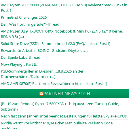
AMD Ryzen 7000/8000 (ZEN4, AM5, DDR5, PCIe 5.0) Reviewthread - Links in
Post 1
PrimeGrid Challenges 2026
Der "Was hört ihr gerade?"-Thread
AMD Ryzen AI 9 HX3XX/HX4XX Notebook & Mini PC (ZEN5 12/10 Kerne,
RDNA 3,5) (…)
Solid State Drive (SSD) - Sammelthread V2.0 (FAQ/Links in Post1)
Rewards für Arbeit in BOINC - Gridcoin, Obyte, etc...
Der Spiele-Laberthread
Now Playing... Part III
P3D-Sommergrillen in Dresden.....8.8.2026 an der
Drachenschänke/Diakonisse (…)
AMD AM5 X870(E) Plattform: Reviewübersicht. (Links in Post 1)
PARTNER-NEWS
PCGH
[PLUS zum Reboot] Ryzen 7 5800X3D richtig ausreizen: Tuning-Guide,
Subtimin (…)
Nach fast zehn Jahren: Intel beendet Bestellungen für letzte Skylake-CPUs
Nvidia warnt vor kritischer 9,0-Lücke: Manipulierte VM kann Code
ausführen