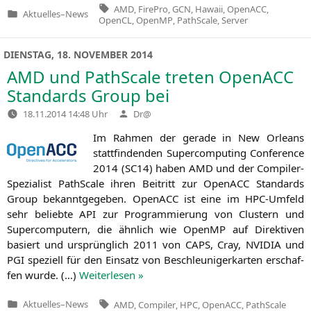
Tags:
AMD
,
FirePro
,
GCN
,
Hawaii
,
OpenACC
,
Aktuelles
–
News
Veröffentlicht
OpenCL
,
OpenMP
,
PathScale
,
Server
in
DIENSTAG, 18. NOVEMBER 2014
AMD
und PathScale treten OpenACC
Standards Group bei
Verfasst
18.11.2014 14:48 Uhr
Dr@
von
Im Rah­men der gera­de in New Orleans
statt­fin­den­den Super­com­pu­ting Con­fe­rence
2014 (
SC14
) haben
AMD
und der Com­pi­ler-
Spe­zia­list PathSca­le ihren Bei­tritt zur Open­ACC Stan­dards
Group bekannt­ge­ge­ben. Open­ACC ist eine im HPC-Umfeld
sehr belieb­te
API
zur Pro­gram­mie­rung von Clus­tern und
Super­com­pu­tern, die ähn­lich wie OpenMP auf Direk­ti­ven
basiert und ursprüng­lich 2011 von
CAPS
, Cray,
NVIDIA
und
PGI
spe­zi­ell für den Ein­satz von Beschleu­ni­ger­kar­ten erschaf­
fen wur­de. (…)
Wei­ter­le­sen »
Tags:
Aktuelles
–
News
AMD
,
Compiler
,
HPC
,
OpenACC
,
PathScale
Veröffentlicht