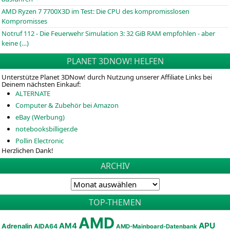
AMD Ryzen 7 7700X3D im Test: Die CPU des kompromisslosen
Kompromisses
Notruf 112 - Die Feuerwehr Simulation 3: 32 GiB RAM empfohlen - aber
keine (…)
PLANET 3DNOW! HELFEN
Unterstütze Planet 3DNow! durch Nutzung unserer Affiliate Links bei
Deinem nächsten Einkauf:
ALTERNATE
Computer & Zubehör bei Amazon
eBay (Werbung)
notebooksbilliger.de
Pollin Electronic
Herzlichen Dank!
ARCHIV
TOP-THEMEN
AMD
APU
AM4
Adrenalin
AIDA64
AMD-Mainboard-Datenbank