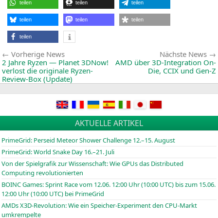
“Ric
teilen
teilen
teilen
Oil
&
Gas
teilen
teilen
teilen
HP
Con
teilen
Beitragsnavigation
Vorherige
Vorherige News
Nächste News
News:
2 Jahre Ryzen — Planet 3DNow!
AMD
über 3D-Integration On-
verlost die originale Ryzen-
Die,
CCIX
und Gen‑Z
Review-Box (Update)
AKTUELLE ARTIKEL
PrimeGrid: Perseid Meteor Shower Challenge 12.–15. August
PrimeGrid: World Snake Day 16.–21. Juli
Von der Spielgrafik zur Wissenschaft: Wie GPUs das Distributed
Computing revolutionierten
BOINC
Games: Sprint Race vom 12.06. 12:00 Uhr (10:00
UTC
) bis zum 15.06.
12:00 Uhr (10:00
UTC
) bei PrimeGrid
AMDs X3D-Revolution: Wie ein Speicher-Experiment den CPU-Markt
umkrempelte