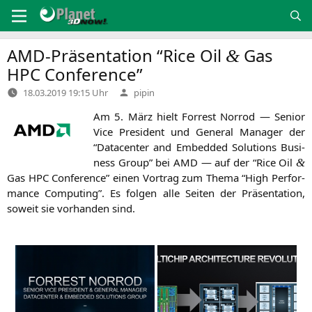
Zum
Inhalt
springen
AMD-Präsentation “Rice Oil
Gas
&
HPC
Conference”
Verfasst
18.03.2019 19:15 Uhr
pipin
von
Am 5. März hielt For­rest Nor­rod — Seni­or
Vice Pre­si­dent und Gene­ral Mana­ger der
“Dat­a­cen­ter and Embedded Solu­ti­ons Busi­
ness Group” bei
AMD
— auf der “Rice Oil
&
Gas
HPC
Con­fe­rence” einen Vor­trag zum The­ma “High Per­for­
mance Com­pu­ting”. Es fol­gen alle Sei­ten der Prä­sen­ta­ti­on,
soweit sie vor­han­den sind.