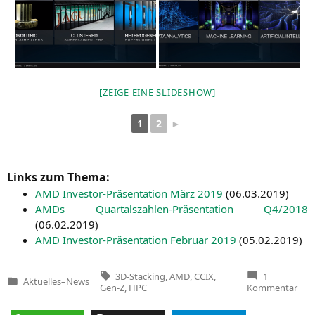
[ZEI­GE EINE SLIDESHOW]
1
2
►
Links zum Thema:
AMD
Inves­tor-Prä­sen­ta­ti­on März 2019
(
06.03.2019
)
AMDs Quar­tals­zah­len-Prä­sen­ta­ti­on
Q4
/2018
(
06.02.2019
)
AMD
Inves­tor-Prä­sen­ta­ti­on Febru­ar 2019
(
05.02.2019
)
Tags:
3D-Stacking
,
AMD
,
CCIX
,
1
Aktuelles
–
News
Veröffentlicht
zu
Gen-Z
,
HPC
Kommentar
in
AMD
Prä