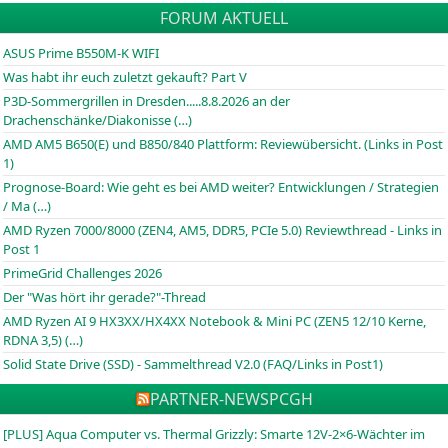
FORUM AKTUELL
ASUS Prime B550M-K WIFI
Was habt ihr euch zuletzt gekauft? Part V
P3D-Sommergrillen in Dresden.....8.8.2026 an der
Drachenschänke/Diakonisse (…)
AMD AM5 B650(E) und B850/840 Plattform: Reviewübersicht. (Links in Post
1)
Prognose-Board: Wie geht es bei AMD weiter? Entwicklungen / Strategien
/ Ma (…)
AMD Ryzen 7000/8000 (ZEN4, AM5, DDR5, PCIe 5.0) Reviewthread - Links in
Post 1
PrimeGrid Challenges 2026
Der "Was hört ihr gerade?"-Thread
AMD Ryzen AI 9 HX3XX/HX4XX Notebook & Mini PC (ZEN5 12/10 Kerne,
RDNA 3,5) (…)
Solid State Drive (SSD) - Sammelthread V2.0 (FAQ/Links in Post1)
PARTNER-NEWS
PCGH
[PLUS] Aqua Computer vs. Thermal Grizzly: Smarte 12V-2×6-Wächter im