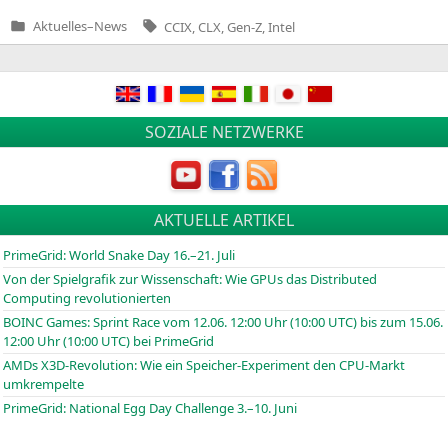
Tags:
Aktuelles
–
News
CCIX
,
CLX
,
Gen-Z
,
Intel
Veröffentlicht
in
SOZIALE NETZWERKE
AKTUELLE ARTIKEL
PrimeGrid: World Snake Day 16.–21. Juli
Von der Spielgrafik zur Wissenschaft: Wie GPUs das Distributed
Computing revolutionierten
BOINC
Games: Sprint Race vom 12.06. 12:00 Uhr (10:00
UTC
) bis zum 15.06.
12:00 Uhr (10:00
UTC
) bei PrimeGrid
AMDs X3D-Revolution: Wie ein Speicher-Experiment den CPU-Markt
umkrempelte
PrimeGrid: National Egg Day Challenge 3.–10. Juni