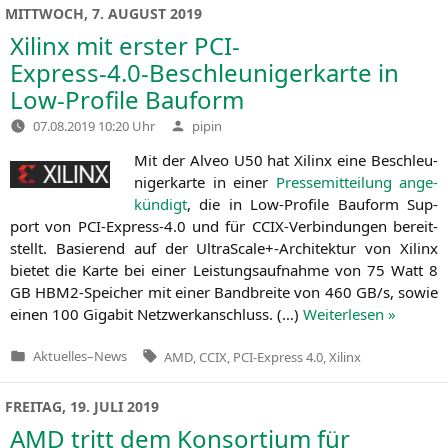
MITTWOCH, 7. AUGUST 2019
Xilinx mit erster PCI-
Express‑4.0‑Beschleunigerkarte in
Low-Profile Bauform
Verfasst
07.08.2019 10:20 Uhr
pipin
von
Mit der Alveo
U50
hat Xilinx eine Beschleu­
ni­ger­kar­te in einer
Pres­se­mit­tei­lung ange­
kün­digt
, die in Low-Pro­fi­le Bau­form Sup­
port von PCI-Express‑4.0 und für CCIX-Ver­bin­dun­gen bereit­
stellt. Basie­rend auf der UltraScale+-Architektur von Xilinx
bie­tet die Kar­te bei einer Leis­tungs­auf­nah­me von 75 Watt 8
GB
HBM2-Spei­cher mit einer Band­brei­te von 460
GB
/s, sowie
einen 100 Giga­bit Netz­werk­an­schluss. (…)
Wei­ter­le­sen »
Tags:
Aktuelles
–
News
AMD
,
CCIX
,
PCI-Express 4.0
,
Xilinx
Veröffentlicht
in
FREITAG, 19. JULI 2019
AMD
tritt dem Konsortium für