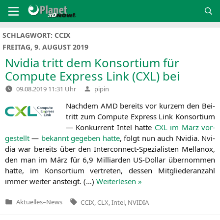
Zum
Inhalt
springen
SCHLAGWORT:
CCIX
FREITAG, 9. AUGUST 2019
Nvidia tritt dem Konsortium für
Compute Express Link (
CXL
) bei
Verfasst
09.08.2019 11:31 Uhr
pipin
von
Nach­dem
AMD
bereits vor kur­zem den Bei­
tritt zum Com­pu­te Express Link Kon­sor­ti­um
— Kon­kur­rent Intel hat­te
CXL
im März vor­
ge­stellt
—
bekannt gege­ben hat­te
, folgt nun auch Nvi­dia. Nvi­
dia war bereits über den Inter­con­nect-Spe­zia­lis­ten Mel­lan­ox,
den man im März für 6,9 Mil­li­ar­den US-Dol­lar über­nom­men
hat­te, im Kon­sor­ti­um ver­tre­ten, des­sen Mit­glie­der­an­zahl
immer wei­ter ansteigt. (…)
Wei­ter­le­sen »
Tags:
Aktuelles
–
News
CCIX
,
CLX
,
Intel
,
NVIDIA
Veröffentlicht
in