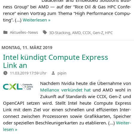
ness Group” bei
AMD
— auf der “Rice Oil
Gas
HPC
Con­fe­
&
rence” einen Vor­trag zum The­ma “High Per­for­mance Com­pu­
ting”. (…)
Wei­ter­le­sen »
Tags:
Aktuelles
–
News
3D-Stacking
,
AMD
,
CCIX
,
Gen-Z
,
HPC
Veröffentlicht
in
MONTAG, 11. MÄRZ 2019
Intel kündigt Compute Express
Link an
Verfasst
11.03.2019 17:59 Uhr
pipin
von
Nach­dem Nvi­dia heu­te die Über­nah­me von
Mel­lan­ox ver­kün­det hat
und
AMD
wohl in
Zukunft auf Stan­dards wie
CCIX
, Gen‑Z und
Open­CA­PI set­zen wird. Stellt Intel heu­te Com­pu­te Express
Link mit dem Ziel vor einen schnel­len und effi­zi­en­ten Inter­
con­nect zwi­schen Pro­zes­so­ren sowie Gra­fik­kar­ten, Spei­cher
oder spe­zi­el­len Beschleu­ni­ger­kar­ten zu eta­blie­ren. (…)
Wei­ter­
le­sen »