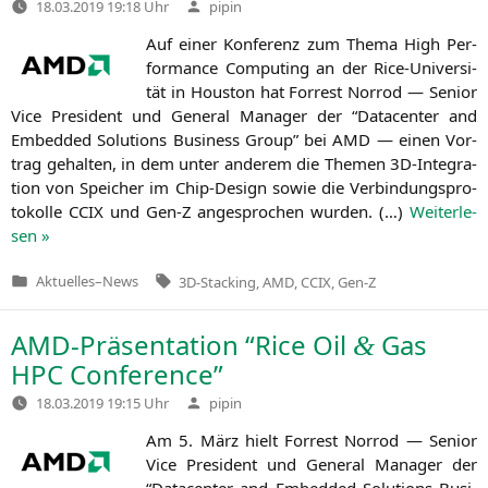
Verfasst
18.03.2019 19:18 Uhr
pipin
von
Auf einer Kon­fe­renz zum The­ma High Per­
for­mance Com­pu­ting an der Rice-Uni­ver­si­
tät in Hous­ton hat For­rest Nor­rod — Seni­or
Vice Pre­si­dent und Gene­ral Mana­ger der “Dat­a­cen­ter and
Embedded Solu­ti­ons Busi­ness Group” bei
AMD
— einen Vor­
trag gehal­ten, in dem unter ande­rem die The­men 3D-Inte­gra­
ti­on von Spei­cher im Chip-Design sowie die Ver­bin­dungs­pro­
to­kol­le
CCIX
und Gen‑Z ange­spro­chen wur­den. (…)
Wei­ter­le­
sen »
Tags:
Aktuelles
–
News
3D-Stacking
,
AMD
,
CCIX
,
Gen-Z
Veröffentlicht
in
AMD-Präsentation “Rice Oil
Gas
&
HPC
Conference”
Verfasst
18.03.2019 19:15 Uhr
pipin
von
Am 5. März hielt For­rest Nor­rod — Seni­or
Vice Pre­si­dent und Gene­ral Mana­ger der
“Dat­a­cen­ter and Embedded Solu­ti­ons Busi­