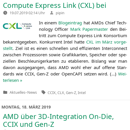
Compute Express Link (
CXL
) bei
Verfasst
19.07.2019 02:14 Uhr
pipin
von
In einem
Blog­ein­trag
hat AMDs Chief Tech­
no­lo­gy Offi­cer
Mark Paper­mas­ter
den Bei­
tritt zum Com­pu­te Express Link Kon­sor­ti­um
bekannt­ge­ge­ben. Kon­kur­rent Intel hat­te
CXL
im März vor­ge­
stellt
. Ziel ist es einen schnel­len und effi­zi­en­ten Inter­con­nect
zwi­schen Pro­zes­so­ren sowie Gra­fik­kar­ten, Spei­cher oder spe­
zi­el­len Beschleu­ni­ger­kar­ten zu eta­blie­ren. Bis­lang war man
davon aus­ge­gan­gen, dass
AMD
wohl eher auf offe­ne Stan­
dards wie
CCIX
, Gen‑Z oder Open­CA­PI set­zen wird. (…)
Wei­
ter­le­sen »
Tags:
Aktuelles
–
News
CCIX
,
CLX
,
Gen-Z
,
Intel
Veröffentlicht
in
MONTAG, 18. MÄRZ 2019
AMD
über 3D-Integration On-Die,
CCIX
und Gen‑Z