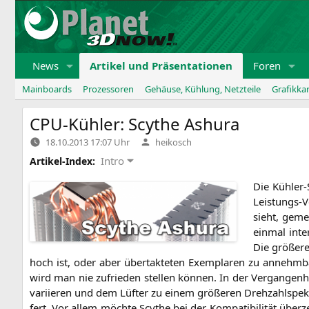
Zum
Inhalt
springen
News
Artikel und Präsentationen
Foren
Mainboards
Prozessoren
Gehäuse, Kühlung, Netzteile
Grafikka
CPU-Kühler: Scythe Ashura
Verfasst
18.10.2013 17:07 Uhr
heikosch
von
Intro
Artikel-Index:
Die Küh­ler-
Leis­tungs-V
sieht, geme
ein­mal inte
Die grö­ße­r
hoch ist, oder aber über­tak­te­ten Exem­pla­ren zu annehm­ba­
wird man nie zufrie­den stel­len kön­nen. In der Ver­gan­gen­h
vari­ie­ren und dem Lüf­ter zu einem grö­ße­ren Dreh­zahl­spek
fert. Vor allem möch­te Scy­the bei der Kom­pa­ti­bi­li­tät über