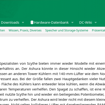
Downloads
Hardware-Datenbank
DC-Wiki
rten
Wissen, Praxis, Diverses
Speicher und Storage-Systeme
Präsenta
Spe­zia­lis­ten von Scy­the bie­ten immer wie­der Model­le mit einem 
er­hält­nis an. Der Ashura könn­te in die­ser Hin­sicht wie­der Akze
s­sen an ande­ren Tower-Küh­lern mit 140-mm-Lüf­ter wie dem No
r­es­sant aus. Bei der Grö­ße fal­len zwei Haupt­ge­dan­ken vie­ler 
e Flä­che des Küh­lers kann ent­we­der lei­se küh­len, wenn die Abw
ren Tem­pe­ra­tu­ren ver­hel­fen. Den Spa­gat zu schaf­fen, ist eine 
eit nutz­te Scy­the hin und wie­der ein bei­lie­gen­des Poten­tio­me­t
­trum zu ver­hel­fen. Der Ashura wird lei­der nicht mit die­sem klei­n
­zeu­gen. Nicht sel­ten kol­li­die­ren Lüf­ter mit dane­ben­lie­gen­den