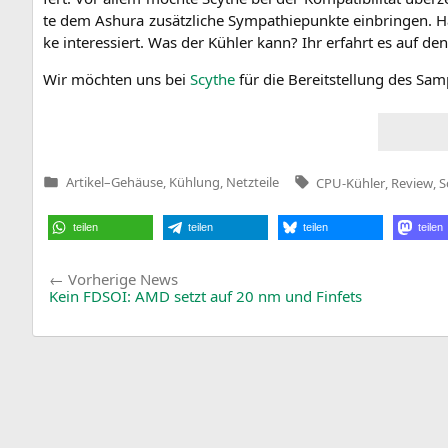
te dem Ashura zusätz­li­che Sym­pa­thie­punk­te ein­brin­gen. 
ke inter­es­siert. Was der Küh­ler kann? Ihr erfahrt es auf den 
Wir möch­ten uns bei
Scy­the
für die Bereit­stel­lung des Sa
Tags:
Artikel
–
Gehäuse, Kühlung, Netzteile
CPU-Kühler
,
Review
,
S
Veröffentlicht
in
teilen
teilen
teilen
teilen
Beitragsnavigation
Vorherige
Vorherige News
News:
Kein
FDSOI
:
AMD
setzt auf 20 nm und Finfets