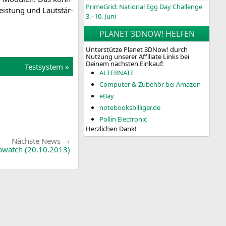
PrimeGrid: National Egg Day Challenge
eis­tung und Laut­stär­
3.–10. Juni
PLANET 3DNOW! HELFEN
Unterstütze Planet 3DNow! durch
Nutzung unserer Affiliate Links bei
Deinem nächsten Einkauf:
Test­sys­tem »
ALTERNATE
Computer & Zubehör bei Amazon
eBay
notebooksbilliger.de
Pollin Electronic
Herzlichen Dank!
Nächste
Nächste News
News:
bwatch (20.10.2013)