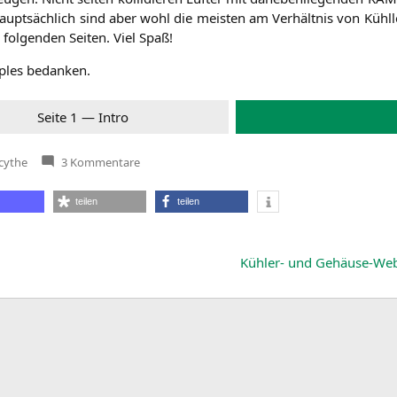
Haupt­säch­lich sind aber wohl die meis­ten am Ver­hält­nis von Kühl­l
fol­gen­den Sei­ten. Viel Spaß!
mples bedanken.
Sei­te 1 — Intro
zu
cythe
3 Kommentare
CPU-
Kühler:
Scythe
teilen
teilen
Ashura
Kühler- und Gehäuse-We