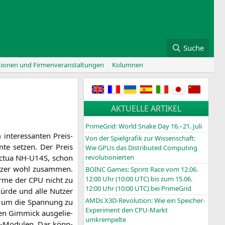
Suche
tionen und Firmenveranstaltungen
Kolumnen
AKTUELLE ARTIKEL
PrimeGrid: World Snake Day 16.–21. Juli
inter­es­san­ten Preis-
Von der Spielgrafik zur Wissenschaft:
n­te set­zen. Der Preis
Wie GPUs das Distributed Computing
c­tua
NH-U14S
, schon
revolutionierten
Nut­zer wohl zusam­men.
BOINC
Games: Sprint Race vom 12.06.
12:00 Uhr (10:00
UTC
) bis zum 15.06.
är­me der
CPU
nicht zu
12:00 Uhr (10:00
UTC
) bei PrimeGrid
Hür­de und alle Nut­zer
AMDs X3D-Revolution: Wie ein Speicher-
er, um die Span­nung zu
Experiment den CPU-Markt
en Gim­mick aus­ge­lie­
umkrempelte
 RAM-Modu­len. Das könn­