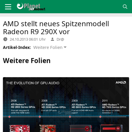
Zum
Inhalt
springen
AMD
stellt neues Spitzenmodell
Radeon
R9
290X
vor
Verfasst
24.10.2013 06:01 Uhr
Dr@
von
Weitere Folien
Artikel-Index:
Weitere Folien