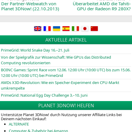
News:
Der Partner-Webwatch von
Überarbeitet
AMD
die Tahiti-
Planet 3DNow! (22.10.2013)
GPU der Radeon
R9
280X
?
AKTUELLE ARTIKEL
PrimeGrid: World Snake Day 16.–21. Juli
Von der Spielgrafik zur Wissenschaft: Wie GPUs das Distributed
Computing revolutionierten
BOINC
Games: Sprint Race vom 12.06. 12:00 Uhr (10:00
UTC
) bis zum 15.06.
12:00 Uhr (10:00
UTC
) bei PrimeGrid
AMDs X3D-Revolution: Wie ein Speicher-Experiment den CPU-Markt
umkrempelte
PrimeGrid: National Egg Day Challenge 3.–10. Juni
PLANET 3DNOW! HELFEN
Unterstütze Planet 3DNow! durch Nutzung unserer Affiliate Links bei
Deinem nächsten Einkauf:
ALTERNATE
Computer & Zubehör bei Amazon