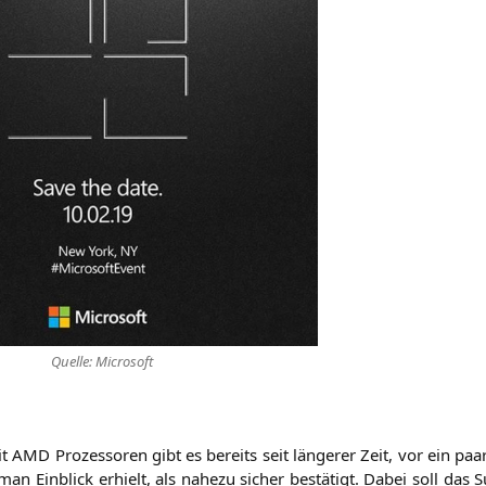
Quel­le: Microsoft
it
AMD
Pro­zes­so­ren gibt es bereits seit län­ge­rer Zeit, vor ein pa
an Ein­blick erhielt, als nahe­zu sicher bestä­tigt. Dabei soll das S