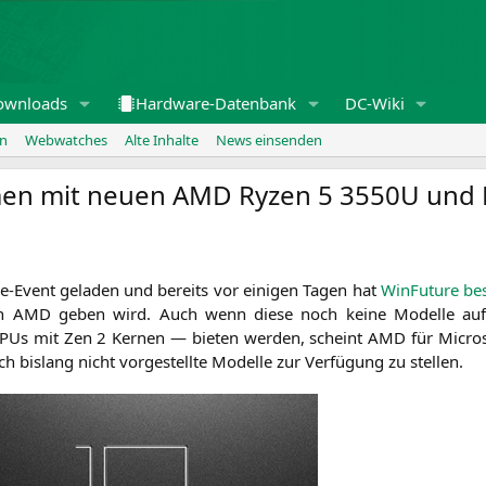
ownloads
Hardware-Datenbank
DC-Wiki
en
Webwatches
Alte Inhalte
News einsenden
men mit neuen
AMD
Ryzen 5
3550U
und 
ce-Event gela­den und bereits vor eini­gen Tagen hat
Win­Fu­ture bes
on
AMD
geben wird. Auch wenn die­se noch kei­ne Model­le auf
Us mit Zen 2 Ker­nen — bie­ten wer­den, scheint
AMD
für Micro­
 bis­lang nicht vor­ge­stell­te Model­le zur Ver­fü­gung zu stellen.