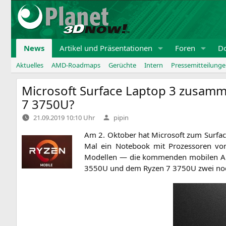
Zum
Inhalt
springen
News
Artikel und Präsentationen
Foren
D
Aktuelles
AMD-Roadmaps
Gerüchte
Intern
Pressemitteilung
Microsoft Surface Laptop 3 zusam
7
3750U
?
Verfasst
21.09.2019 10:10 Uhr
pipin
von
Am 2. Okto­ber hat Micro­soft zum Sur­fa
Mal ein Note­book mit Pro­zes­so­ren v
Modellen — die kom­men­den mobi­len AP
3550U
und dem Ryzen 7
3750U
zwei noch