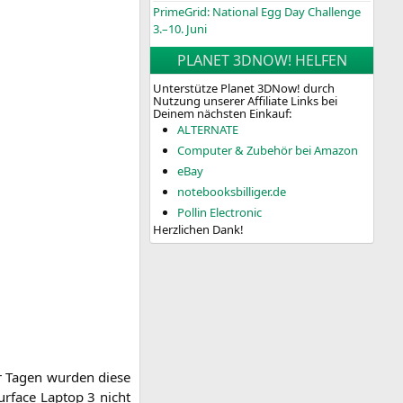
PrimeGrid: National Egg Day Challenge
3.–10. Juni
PLANET 3DNOW! HELFEN
Unterstütze Planet 3DNow! durch
Nutzung unserer Affiliate Links bei
Deinem nächsten Einkauf:
ALTERNATE
Computer & Zubehör bei Amazon
eBay
notebooksbilliger.de
Pollin Electronic
Herzlichen Dank!
ar Tagen wur­den die­se
ur­face Lap­top 3 nicht