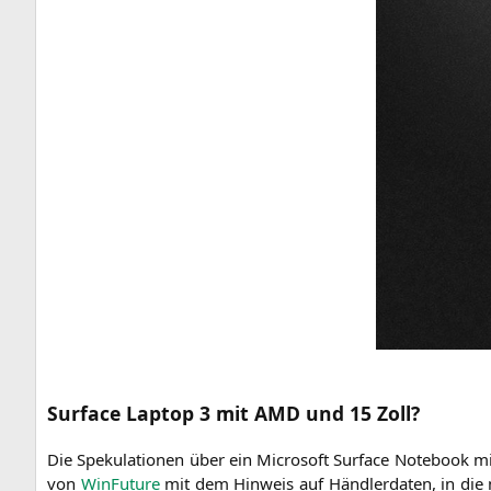
Surface Laptop 3 mit
AMD
und 15 Zoll?
Die Spe­ku­la­tio­nen über ein Micro­soft Sur­face Note­book m
von
Win­Fu­ture
mit dem Hin­weis auf Händ­ler­da­ten, in die m