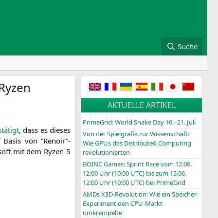
Suche
Ryzen
AKTUELLE ARTIKEL
PrimeGrid: World Snake Day 16.–21. Juli
tä­tigt
, dass es die­ses
Von der Spielgrafik zur Wissenschaft:
 Basis von “Renoir”-
Wie GPUs das Distributed Computing
soft mit dem Ryzen 5
revolutionierten
BOINC
Games: Sprint Race vom 12.06.
12:00 Uhr (10:00
UTC
) bis zum 15.06.
12:00 Uhr (10:00
UTC
) bei PrimeGrid
AMDs X3D-Revolution: Wie ein Speicher-
Experiment den CPU-Markt
umkrempelte