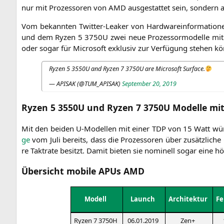
nur mit Pro­zes­so­ren von
AMD
aus­ge­stat­tet sein, son­dern
Vom bekann­ten Twit­ter-Lea­k­er von Hard­ware­infor­ma­tio­
und dem Ryzen 5
3750U
zwei neue Pro­zes­sor­mo­del­le m
oder sogar für Micro­soft exklu­siv zur Ver­fü­gung ste­hen k
Ryzen 5
3550U
and Ryzen 7
3750U
are Micro­soft Surface.
—
APISAK
(@
TUM_APISAK
)
Sep­tem­ber 20, 2019
Ryzen 5
3550U
und Ryzen 7
3750U
Modelle mit
Mit den bei­den U‑Modellen mit einer
TDP
von 15 Watt wür­d
ge
vom Juli bereits, dass die Pro­zes­so­ren über zusätz­li­che 
re Takt­ra­te besitzt. Damit bie­ten sie nomi­nell sogar eine 
Übersicht mobile APUs
AMD
Modell
Launch
Archi­tek­tur
Fe
Ryzen 7
3750H
06.01.2019
Zen+