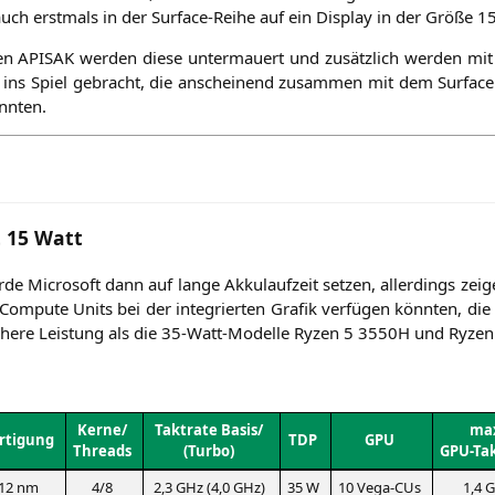
 auch erst­mals in der Sur­face-Rei­he auf ein Dis­play in der Grö­ße 1
nen
APISAK
wer­den die­se unter­mau­ert und zusätz­lich wer­den m
it ins Spiel gebracht, die anschei­nend zusam­men mit dem Sur­face
önnten.
 15 Watt
e Micro­soft dann auf lan­ge Akku­lauf­zeit set­zen, aller­dings zei­
Com­pu­te Units bei der inte­grier­ten Gra­fik ver­fü­gen könn­ten, die
höhe­re Leis­tung als die 35-Watt-Model­le Ryzen 5
3550H
und Ryzen
Kerne/
Takt­ra­te Basis/
ma
r­ti­gung
TDP
GPU
Threads
(Tur­bo)
GPU-Ta
12 nm
4/8
2,3 GHz (4,0 GHz)
35 W
10 Vega-CUs
1,4 