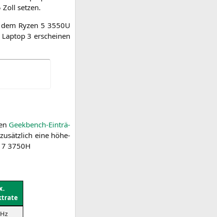
5 Zoll setzen.
it dem Ryzen 5
3550U
 Lap­top 3 erschei­nen
gen
Geek­bench-Ein­trä­
 zusätz­lich eine höhe­
 7
3750H
x.
ktrate
GHz