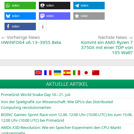
in
teilen
teilen
teilen
Rom
—
Video
teilen
teilen
teilen
und
Präsentat
teilen
Beitragsnavigation
Vorherige
Vorherige News
Nächste News
News:
HWiNFO64 v6.13–3955 Beta
Kommt ein
AMD
Ryzen 7
3750X
mit einer
TDP
von
105 Watt?
AKTUELLE ARTIKEL
PrimeGrid: World Snake Day 16.–21. Juli
Von der Spielgrafik zur Wissenschaft: Wie GPUs das Distributed
Computing revolutionierten
BOINC
Games: Sprint Race vom 12.06. 12:00 Uhr (10:00
UTC
) bis zum 15.06.
12:00 Uhr (10:00
UTC
) bei PrimeGrid
AMDs X3D-Revolution: Wie ein Speicher-Experiment den CPU-Markt
umkrempelte