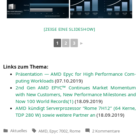
[ZEI­GE EINE SLIDESHOW]
1
2
3
►
Links zum Thema:
Prä­sen­ta­ti­on —
AMD
Epyc for High Per­for­mance Com­
pu­ting Workloads
(
07.10.2019
)
2nd Gen
AMD
EPYC
™ Con­ti­nues Mar­ket Momen­tum
with New Cus­to­mers, New Per­for­mance Mile­sto­nes and
Now 100 World Records(1)
(
18.09.2019
)
AMD
kün­digt Ser­ver­pro­zes­sor “Rome
7H12
” (64 Ker­ne,
TDP
280 W) sowie wei­te­re Part­ner an
(
18.09.2019
)
Tags:
zu
Aktuelles
AMD
,
Epyc 7002
,
Rome
2 Kommentare
Veröffentlicht
AMD
in
“Rome”