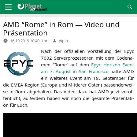
Zum
Inhalt
springen
AMD
“Rome” in Rom — Video und
Präsentation
Verfasst
16.10.2019 10:40 Uhr
pipin
von
Nach der offi­zi­el­len Vor­stel­lung der Epyc
7002 Ser­ver­pro­zes­so­ren mit dem Code­na­
men “Rome” auf dem
Epyc Hori­zon Event
am 7. August in San Fran­cis­co
hat­te
AMD
ein wei­te­res Event am 18. Sep­tem­ber für
die EMEA-Regi­on (Euro­pa und Mitt­le­rer Osten) pas­sen­der­wei­
se in Rom abge­hal­ten. Das Video dazu hat
AMD
jetzt ver­öf­
fent­licht, außer­dem haben wir noch die gesam­te Prä­sen­ta­ti­
on für Euch.