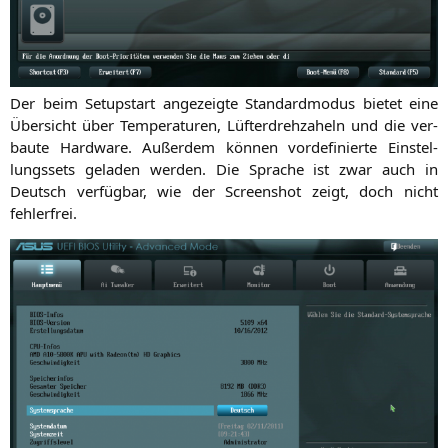
Der beim Set­upstart ange­zeig­te Stan­dard­mo­dus bie­tet eine
Über­sicht über Tem­pe­ra­tu­ren, Lüf­ter­dreh­za­heln und die ver­
bau­te Hard­ware. Außer­dem kön­nen vor­de­fi­nier­te Ein­stel­
lungs­sets gela­den wer­den. Die Spra­che ist zwar auch in
Deutsch ver­füg­bar, wie der Screen­shot zeigt, doch nicht
fehlerfrei.