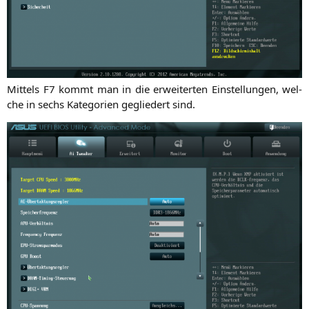
Mit­tels
F7
kommt man in die erwei­ter­ten Ein­stel­lun­gen, wel­
che in sechs Kate­go­rien geglie­dert sind.