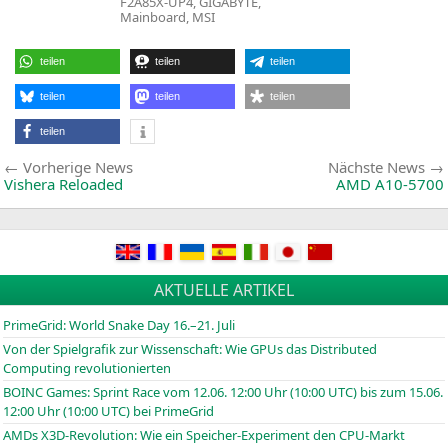
F2A85X-UP4
,
GIGABYTE
,
M
in
Mainboard
,
MSI
f
F
i
teilen
teilen
teilen
teilen
teilen
teilen
teilen
Beitragsnavigation
Vorherige
Vorherige News
Nächste News
News:
Vishera Reloaded
AMD
A10-5700
AKTUELLE ARTIKEL
PrimeGrid: World Snake Day 16.–21. Juli
Von der Spielgrafik zur Wissenschaft: Wie GPUs das Distributed
Computing revolutionierten
BOINC
Games: Sprint Race vom 12.06. 12:00 Uhr (10:00
UTC
) bis zum 15.06.
12:00 Uhr (10:00
UTC
) bei PrimeGrid
AMDs X3D-Revolution: Wie ein Speicher-Experiment den CPU-Markt