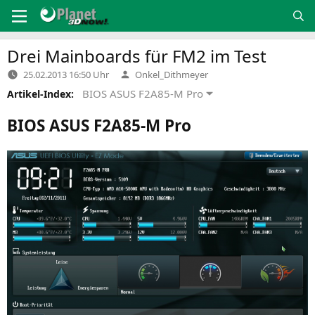
Zum
Inhalt
springen
Drei Mainboards für
FM2
im Test
Verfasst
25.02.2013 16:50 Uhr
Onkel_Dithmeyer
von
BIOS ASUS F2A85-M Pro
Artikel-Index:
BIOS
ASUS
F2A85
‑M Pro