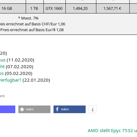
16
GB
1
TB
GTX
1660
1.494,20
1.567,71 €
* Mwst. 7%
eis errech­net auf Basis
CHF
/Eur 1,06
Preis errech­net auf Basis Eur/$ 1,08
020
)
sus
(
11.02.2020
)
cht
(
07.02.2020
)
ps
(
05.02.2020
)
er­füg­bar?
(
22.01.2020
)
zu
re
Schweizer
Webshop
listet
teilen
teilen
AMD
“Renoir”-
Notebooks
für
den
AMD
stellt Epyc 7532 u
3. April