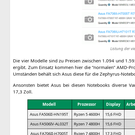
Lis­tung der vi
Die vier Model­le sind zu Prei­sen zwi­schen 1.094 und 1.59
ergibt. Zum Ein­satz kom­men hier die “nor­ma­len” AMD-Pro­
Umstän­den behält sich Asus die­se für die Zephy­rus-Note­boo
Ansons­ten bie­tet Asus bei die­sen Note­books diver­se Var
17,3 Zoll.
Modell
Pro­zes­sor
Dis­play
Arbe
Asus
FA506II-HN195T
Ryzen 5
4600H
15,6
FHD
Asus
FA506IV-AL032T
Ryzen 7
4800H
15,6
FHD
Asus
FA706II-H7005T
Ryzen 7
4800H
17,3
FHD