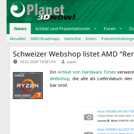
Zum
Inhalt
springen
News
Artikel und Präsentationen
Foren
D
Aktuelles
AMD-Roadmaps
Gerüchte
Intern
Pressemitteilung
Schweizer Webshop listet
AMD
“Ren
Verfasst
18.02.2020 19:58 Uhr
pipin
von
Ein
Arti­kel von Hard­ware Times
ver­weis
Web­shop
, die alle als Lie­fer­da­tum d
bar sind.