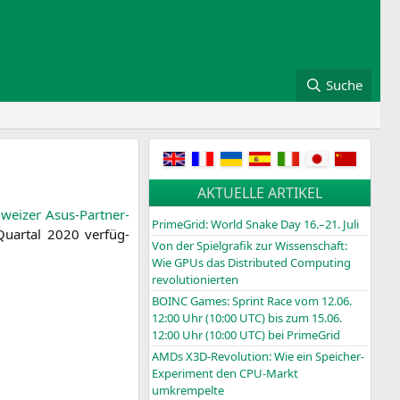
Suche
AKTUELLE ARTIKEL
wei­zer Asus-Part­ner-
PrimeGrid: World Snake Day 16.–21. Juli
Quar­tal 2020 ver­füg­
Von der Spielgrafik zur Wissenschaft:
Wie GPUs das Distributed Computing
revolutionierten
BOINC
Games: Sprint Race vom 12.06.
12:00 Uhr (10:00
UTC
) bis zum 15.06.
12:00 Uhr (10:00
UTC
) bei PrimeGrid
AMDs X3D-Revolution: Wie ein Speicher-
Experiment den CPU-Markt
umkrempelte