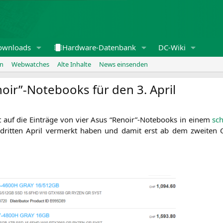
ownloads
Hardware-Datenbank
DC-Wiki
en
Webwatches
Alte Inhalte
News einsenden
oir”-Notebooks für den 3. April
t auf die Ein­trä­ge von vier Asus “Renoir”-Notebooks in einem
sch
en drit­ten April ver­merkt haben und damit erst ab dem zwei­ten 