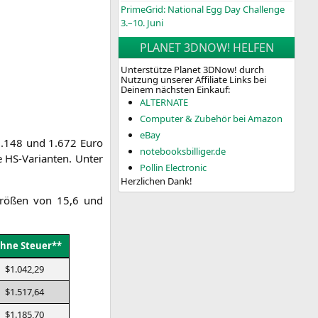
PrimeGrid: National Egg Day Challenge
3.–10. Juni
PLANET 3DNOW! HELFEN
Unterstütze Planet 3DNow! durch
Nutzung unserer Affiliate Links bei
Deinem nächsten Einkauf:
ALTERNATE
Computer & Zubehör bei Amazon
eBay
n 1.148 und 1.672 Euro
notebooksbilliger.de
 HS-Vari­an­ten. Unter
Pollin Electronic
Herzlichen Dank!
y­grö­ßen von 15,6 und
ohne Steuer**
$1.042,29
$1.517,64
$1.185,70