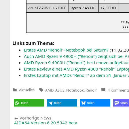
Asus
FA706IU-H7101T
Ryzen 7
4800H
17,3
FHD
** Pr
*** 
Links zum Thema:
Ers­tes
AMD
“Renoir”-Notebook bei Saturn?
(
11.02.2
Auch
AMD
Ryzen 9
4900H
(“Renoir”) zeigt sich bei A
AMD
Ryzen 9
4900U
(“Renoir”) bei Leno­vo auf­ge­tau
Ers­tes Review eines
AMD
Ryzen 4000 “Renoir” Lap­to
Ers­tes Lap­top mit AMDs “Renoir” ab dem 31. Janu­ar v
Tags:
Aktuelles
AMD
,
ASUS
,
Notebook
,
Renoir
4 Kommenta
Veröffentlicht
in
teilen
teilen
teilen
teilen
Beitragsnavigation
Vorherige
Vorherige News
News:
AIDA64
Version 6.20.5342 beta