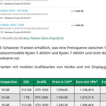
er Model­le (Quel­le
Asus Part­ner-Store shop24.ch
)
3 Schwei­zer Fran­ken erhält­lich, was eine Preis­span­ne zwi­sche
zes­sor­mo­del­le Ryzen 5
4600H
und Ryzen 7
4800H
und nicht die
k­se­rie vor.
i­an­ten mit mobi­len Gra­fik­kar­ten von Nvi­dia und mit Dis­pla
its­spei­cher
SSD
Gra­fik
Preis in
CHF
*
Euro mit 19%*
$ 
16
GB
512
GB
GTX
1650
1.094,60
1.148,45 €
16
GB
1
TB
RTX
2060
1.593.80
1.672,21 €
16
GB
512
GB
GTX
1650
1.245,20
1.306,46 €