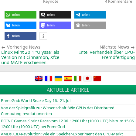
Veröffentlicht
z
Keynote
4 Kommentare
in
A
K
zu
teilen
teilen
teilen
C
2
m
teilen
teilen
teilen
u
17
teilen
Beitragsnavigation
Vorherige
Vorherige News
Nächste News
News:
Linux Mint 20.1 “Ulyssa” als
Intel verhandelt über CPU-
Version mit Cinnamon, Xfce
Fremdfertigung
und
MATE
erschienen.
AKTUELLE ARTIKEL
PrimeGrid: World Snake Day 16.–21. Juli
Von der Spielgrafik zur Wissenschaft: Wie GPUs das Distributed
Computing revolutionierten
BOINC
Games: Sprint Race vom 12.06. 12:00 Uhr (10:00
UTC
) bis zum 15.06.
12:00 Uhr (10:00
UTC
) bei PrimeGrid
AMDs X3D-Revolution: Wie ein Speicher-Experiment den CPU-Markt