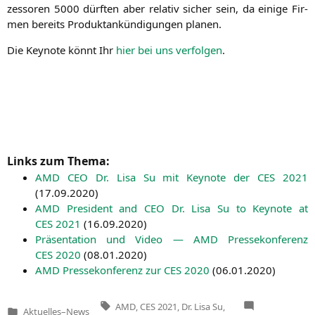
zes­so­ren 5000 dürf­ten aber rela­tiv sicher sein, da eini­ge Fir­
men bereits Pro­dukt­an­kün­di­gun­gen planen.
Die Key­note könnt Ihr
hier bei uns ver­fol­gen
.
Links zum Thema:
AMD
CEO
Dr. Lisa Su mit Key­note der
CES
2021
(
17.09.2020
)
AMD
Pre­si­dent and
CEO
Dr. Lisa Su to Key­note at
CES
2021
(
16.09.2020
)
Prä­sen­ta­ti­on und Video —
AMD
Pres­se­kon­fe­renz
CES
2020
(
08.01.2020
)
AMD
Pres­se­kon­fe­renz zur
CES
2020
(
06.01.2020
)
Tags:
AMD
,
CES 2021
,
Dr. Lisa Su
,
Aktuelles
–
News