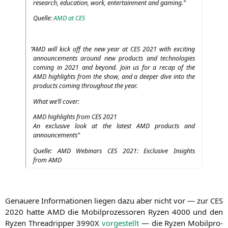
rese­arch, edu­ca­ti­on, work, enter­tain­ment and gaming.”
Quel­le:
AMD
at
CES
“
AMD
will kick off the new year at
CES
2021 with exci­ting
announce­ments around new pro­ducts and tech­no­lo­gies
coming in 2021 and bey­ond. Join us for a recap of the
AMD
high­lights from the show, and a deeper dive into the
pro­ducts coming throug­hout the year.
What we’ll cover:
AMD
high­lights from
CES
2021
An exclu­si­ve look at the latest
AMD
pro­ducts and
announcements”
Quel­le:
AMD
Web­i­nars
CES
2021: Exclu­si­ve Insights
from
AMD
Genaue­re Infor­ma­tio­nen lie­gen dazu aber nicht vor — zur
CES
2020 hat­te
AMD
die Mobil­pro­zes­so­ren Ryzen 4000 und den
Ryzen Thre­ad­rip­per
3990X
vor­ge­stellt
— die Ryzen Mobil­pro­