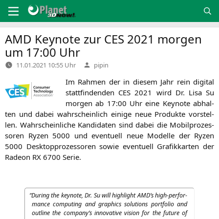
Zum
Inhalt
springen
AMD
Keynote zur
CES
2021 morgen
um 17:00 Uhr
Verfasst
11.01.2021 10:55 Uhr
pipin
von
Im Rah­men der in die­sem Jahr rein digi­tal
statt­fin­den­den
CES
2021 wird Dr. Lisa Su
mor­gen ab 17:00 Uhr eine Key­note abhal­
ten und dabei wahr­schein­lich eini­ge neue Pro­duk­te vor­stel­
len. Wahr­schein­li­che Kan­di­da­ten sind dabei die Mobil­pro­zes­
so­ren Ryzen 5000 und even­tu­ell neue Model­le der Ryzen
5000 Desk­top­pro­zes­so­ren sowie even­tu­ell Gra­fik­kar­ten der
Rade­on
RX
6700 Serie.
“
During the key­note, Dr. Su will high­light
AMD
’s high-per­for­
mance com­pu­ting and gra­phics solu­ti­ons port­fo­lio and
out­line the company’s inno­va­ti­ve visi­on for the future of