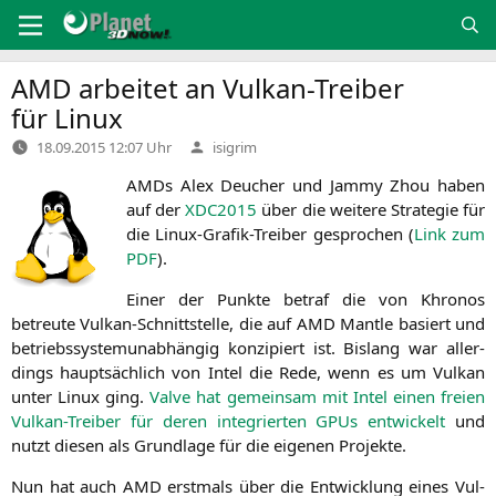
Zum
Inhalt
springen
AMD
arbeitet an Vulkan-Treiber
für Linux
Verfasst
18.09.2015 12:07 Uhr
isigrim
von
AMDs Alex Deu­cher und Jam­my Zhou haben
auf der
XDC2015
über die wei­te­re Stra­te­gie für
die Linux-Gra­fik-Trei­ber gespro­chen (
Link zum
PDF
).
Einer der Punk­te betraf die von Khro­nos
betreu­te Vul­kan-Schnitt­stel­le, die auf
AMD
Man­t­le basiert und
betriebs­sys­tem­un­ab­hän­gig kon­zi­piert ist. Bis­lang war aller­
dings haupt­säch­lich von Intel die Rede, wenn es um Vul­kan
unter Linux ging.
Val­ve hat gemein­sam mit Intel einen frei­en
Vul­kan-Trei­ber für deren inte­grier­ten GPUs ent­wi­ckelt
und
nutzt die­sen als Grund­la­ge für die eige­nen Projekte.
Nun hat auch
AMD
erst­mals über die Ent­wick­lung eines Vul­