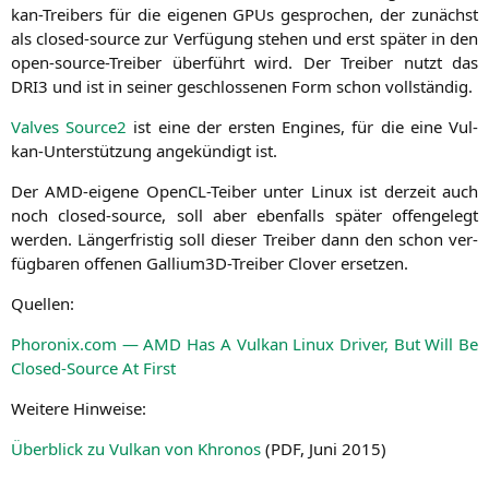
kan-Trei­bers für die eige­nen GPUs gespro­chen, der zunächst
als clo­sed-source zur Ver­fü­gung ste­hen und erst spä­ter in den
open-source-Trei­ber über­führt wird. Der Trei­ber nutzt das
DRI3
und ist in sei­ner geschlos­se­nen Form schon vollständig.
Val­ves Source2
ist eine der ers­ten Engi­nes, für die eine Vul­
kan-Unter­stüt­zung ange­kün­digt ist.
Der AMD-eige­ne Open­CL-Tei­ber unter Linux ist der­zeit auch
noch clo­sed-source, soll aber eben­falls spä­ter offen­ge­legt
wer­den. Län­ger­fris­tig soll die­ser Trei­ber dann den schon ver­
füg­ba­ren offe­nen Gal­li­um­3D-Trei­ber Clover ersetzen.
Quel­len:
Phoronix.com —
AMD
Has A Vul­kan Linux Dri­ver, But Will Be
Clo­sed-Source At First
Wei­te­re Hinweise:
Über­blick zu Vul­kan von Khro­nos
(
PDF
, Juni 2015)