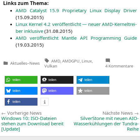
Links zum Thema:
AMD
Cata­lyst 15.9 Pro­prie­ta­ry Linux Dis­play Dri­ver
(
15.09.2015
)
Linux Ker­nel 4.2 ver­öf­fent­licht — neu­er AMD-Ker­nel­trei­
ber inklu­si­ve
(
31.08.2015
)
AMD
ver­öf­fent­licht Man­t­le
API
Pro­gramming Gui­de
(
19.03.2015
)
Tags:
AMD
,
AMDGPU
,
Linux
,
Aktuelles
–
News
Veröffentlicht
zu
Vulkan
4 Kommentare
in
AM
arb
an
teilen
teilen
teilen
Vul
Tre
für
teilen
teilen
teilen
teilen
Beitragsnavigation
Vorherige
Vorherige News
Nächste News
News:
Windows 10: ISO-Dateien
SilverStone mit neuen AIO-
stehen zum Download bereit
Wasserkühlungen der Tundra-
[Update]
Reihe