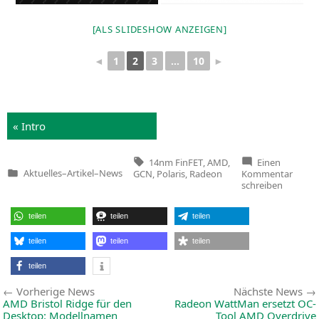
[ALS SLIDE­SHOW ANZEIGEN]
1
2
3
…
10
◄
►
« Intro
Tags:
14nm FinFET
,
AMD
,
Einen
zu
Aktuelles
–
Artikel
–
News
GCN
,
Polaris
,
Radeon
Kommentar
Veröffentlicht
AMD
schreiben
in
stellt
Mains
Grafik
teilen
teilen
teilen
Rade
RX
480
teilen
teilen
teilen
mit
Polari
teilen
Archit
vor
Beitragsnavigation
Vorherige
Vorherige News
Nächste News
News:
AMD
Bristol Ridge für den
Radeon WattMan ersetzt OC-
Desktop: Modellnamen
Tool
AMD
Overdrive