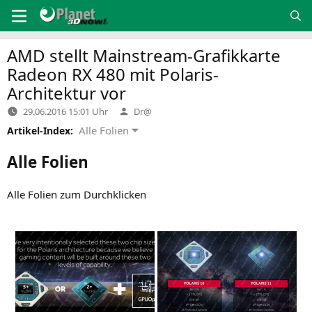
Zum
Inhalt
springen
AMD
stellt Mainstream-Grafikkarte
Radeon
RX
480 mit Polaris-
Architektur vor
Verfasst
29.06.2016 15:01 Uhr
Dr@
von
Alle Folien
Artikel-Index:
Alle Folien
Alle Foli­en zum Durchklicken