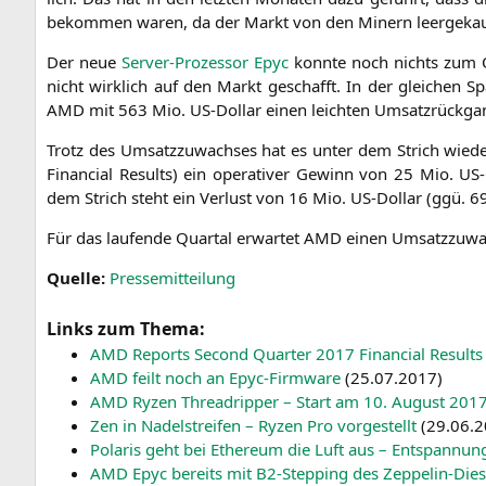
bekom­men waren, da der Markt von den Minern leer­ge­ka
Der neue
Ser­ver-Pro­zes­sor Epyc
konn­te noch nichts zum Qua
nicht wirk­lich auf den Markt geschafft. In der glei­chen Sp
AMD
mit 563 Mio. US-Dol­lar einen leich­ten Umsatz­rück­ga
Trotz des Umsatz­zu­wach­ses hat es unter dem Strich wie­de
Finan­cial Results) ein ope­ra­ti­ver Gewinn von 25 Mio. US-Do
dem Strich steht ein Ver­lust von 16 Mio. US-Dol­lar (ggü. 6
Für das lau­fen­de Quar­tal erwar­tet
AMD
einen Umsatz­zu­wac
Quel­le:
Pres­se­mit­tei­lung
Links zum Thema:
AMD
Reports Second Quar­ter 2017 Finan­cial Results
AMD
feilt noch an Epyc-Firm­ware
(
25.07.2017
)
AMD
Ryzen Thre­ad­rip­per – Start am 10. August 201
Zen in Nadel­strei­fen – Ryzen Pro vor­ge­stellt
(
29.06.
Pola­ris geht bei Ethe­re­um die Luft aus – Ent­span­nu
AMD
Epyc bereits mit B2-Step­ping des Zep­pe­lin-Die