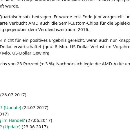
uft wurde.
r­tals­um­satz bei­tra­gen. Er wur­de erst Ende Juni vor­ge­stellt u
ar­te ver­bucht
AMD
auch die Semi-Cus­tom-Chips für die Spie­le­ko
ng gegen­über dem Ver­gleichs­zeit­raum 2016.
r nicht für ein posi­ti­ves Ergeb­nis gereicht, wenn auch nur knap
l­lar erwirt­schaf­tet (ggü. 8 Mio. US-Dol­lar Ver­lust im Vor­jah­re
9 Mio. US-Dol­lar Gewinn).
hs von 23 Pro­zent (+-3 %). Nach­börs­lich leg­te die AMD-Aktie 
(
26.07.2017
)
7? [Update]
(
24.07.2017
)
2017
)
ng im Han­del?
(
27.06.2017
)
s? (Update)
(
23.06.2017
)