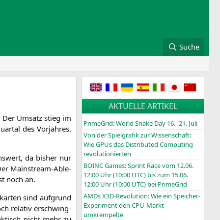
Suche
AKTUELLE ARTIKEL
en. Der Umsatz stieg im
PrimeGrid: World Snake Day 16.–21. Juli
r­tal des Vor­jah­res.
Von der Spielgrafik zur Wissenschaft:
Wie GPUs das Distributed Computing
revolutionierten
ns­wert, da bis­her nur
BOINC
Games: Sprint Race vom 12.06.
 Der Main­stream-Able­
12:00 Uhr (10:00
UTC
) bis zum 15.06.
st noch an.
12:00 Uhr (10:00
UTC
) bei PrimeGrid
AMDs X3D-Revolution: Wie ein Speicher-
kar­ten sind auf­grund
Experiment den CPU-Markt
ch rela­tiv erschwing­
umkrempelte
ak­tisch nicht mehr zu