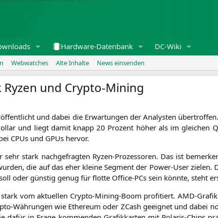
ownloads
Hardware-Datenbank
DC-Wiki
en
Webwatches
Alte Inhalte
News einsenden
 Ryzen und Crypto-Mining
r­öf­fent­licht und dabei die Erwar­tun­gen der Ana­lys­ten über­trof­f
ol­lar und liegt damit knapp 20 Pro­zent höher als im glei­chen Qua
en bei CPUs und GPUs hervor.
ar sehr stark nach­ge­frag­ten Ryzen-Pro­zes­so­ren. Das ist bemer­ke
t wur­den, die auf das eher klei­ne Seg­ment der Power-User zie­len.
oll oder güns­tig genug für flot­te Office-PCs sein könn­te, steht er
stark vom aktu­el­len Cryp­to-Mining-Boom pro­fi­tiert. AMD-Gra­fik­
Cryp­to-Wäh­run­gen wie Ethe­re­um oder ZCash geeig­net und dabei no
e dafür in Fra­ge kom­men­den Gra­fik­kar­ten mit Pola­ris-Chips pr