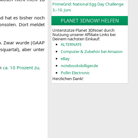
PrimeGrid: National Egg Day Challenge
3.–10. Juni
nd hat es bis­her noch
PLANET 3DNOW! HELFEN
n­so­len. Dort mel­det
Unterstütze Planet 3DNow! durch
Nutzung unserer Affiliate Links bei
Deinem nächsten Einkauf:
p. Zwar wur­de (
GAAP
ALTERNATE
s­quar­tal), aber unter
Computer & Zubehör bei Amazon
eBay
notebooksbilliger.de
um
ca. 10 Pro­zent zu
.
Pollin Electronic
Herzlichen Dank!