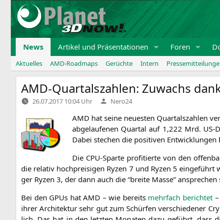
Zum
Inhalt
springen
News
Artikel und Präsentationen
Foren
D
Aktuelles
AMD-Roadmaps
Gerüchte
Intern
Pressemitteilung
AMD-Quartalszahlen: Zuwachs dank
Verfasst
26.07.2017 10:04 Uhr
Nero24
von
AMD
hat sei­ne neu­es­ten Quar­tals­zah­len ve
abge­lau­fe­nen Quar­tal auf 1,222 Mrd. US-D
Dabei ste­chen die posi­ti­ven Ent­wick­lun­g
Die CPU-Spar­te pro­fi­tier­te von den offen­b
die rela­tiv hoch­prei­si­gen Ryzen 7 und Ryzen 5 ein­ge­führ
ger Ryzen 3, der dann auch die “brei­te Mas­se” anspre­chen s
Bei den GPUs hat
AMD
– wie bereits
mehr­fach berich­tet
– 
ihrer Archi­tek­tur sehr gut zum Schür­fen ver­schie­de­ner 
lich. Das hat in den letz­ten Mona­ten dazu geführt, dass di