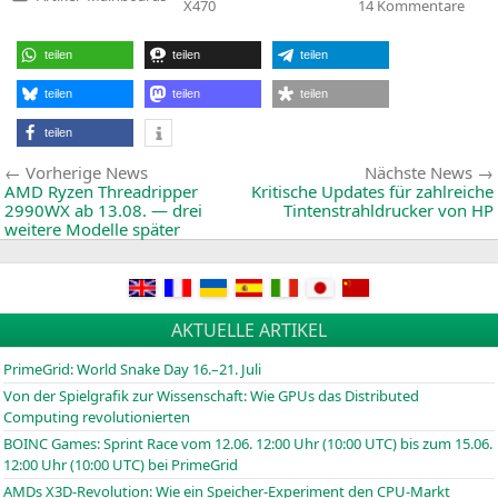
Veröffentlicht
zu
X470
14 Kommentare
in
ASU
Cros
VII
teilen
teilen
teilen
Hero
Fi
teilen
teilen
teilen
teilen
Beitragsnavigation
Vorherige
Vorherige News
Nächste News
News:
AMD
Ryzen Threadripper
Kritische Updates für zahlreiche
2990WX
ab 13.08. — drei
Tintenstrahldrucker von
HP
weitere Modelle später
AKTUELLE ARTIKEL
PrimeGrid: World Snake Day 16.–21. Juli
Von der Spielgrafik zur Wissenschaft: Wie GPUs das Distributed
Computing revolutionierten
BOINC
Games: Sprint Race vom 12.06. 12:00 Uhr (10:00
UTC
) bis zum 15.06.
12:00 Uhr (10:00
UTC
) bei PrimeGrid
AMDs X3D-Revolution: Wie ein Speicher-Experiment den CPU-Markt