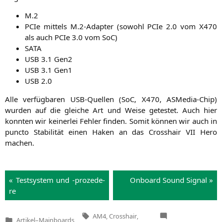
M.2
PCIe mit­tels M.2‑Adapter (sowohl PCIe 2.0 vom
X470
als auch PCIe 3.0 vom SoC)
SATA
USB
3.1 Gen2
USB
3.1 Gen1
USB
2.0
Alle ver­füg­ba­ren USB-Quel­len (SoC,
X470
, ASMe­dia-Chip)
wur­den auf die glei­che Art und Wei­se getes­tet. Auch hier
konn­ten wir kei­ner­lei Feh­ler fin­den. Somit kön­nen wir auch in
punc­to Sta­bi­li­tät einen Haken an das Cross­hair
VII
Hero
machen.
« Test­sys­tem und ‑pro­ze­de­
Onboard Sound Signal »
re
Tags:
AM4
,
Crosshair
,
Artikel
–
Mainboards