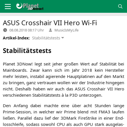
Zum
Inhalt
springen
ASUS
Crosshair
VII
Hero Wi-Fi
Verfasst
08.08.2018 08:17 Uhr
MusicIsMyLife
von
Stabilitätstests
Artikel-Index:
Stabilitätstests
Pla­net 3DNow! legt seit jeher gro­ßen Wert auf Sta­bi­li­tät bei
Main­boards. Zwar kann sich im Jahr 2018 kein Her­stel­ler
mehr leis­ten, insta­bil agie­ren­de Haupt­pla­ti­nen auf den Markt
zu brin­gen, ganz ver­trau­en wol­len wir der Indus­trie hin­ge­gen
nicht. Des­halb haben wir auch das
ASUS
Cross­hair
VII
Hero
ver­schie­de­nen Sta­bi­li­täts­tests à la
P3D
unterzogen.
Den Anfang dabei mach­te eine über acht Stun­den lan­ge
Prime-Ses­si­on, in wel­cher wir Prime blend mit
FMA3
lau­fen
lie­ßen. Par­al­lel dazu lief der 3DMark Fire­Strike in einer End­
los­schlei­fe, sodass sowohl
CPU
als auch
GPU
stark aus­ge­las­