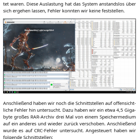
tet waren. Die­se Aus­las­tung hat das Sys­tem anstands­los über
sich erge­hen las­sen, Feh­ler konn­ten wir kei­ne feststellen.
Anschlie­ßend haben wir noch die Schnitt­stel­len auf offen­sicht­
li­che Feh­ler hin unter­sucht. Dazu haben wir ein etwa 4,5 Giga­
byte gro­ßes RAR-Archiv drei Mal von einem Spei­cher­me­di­um
auf ein ande­res und wie­der zurück ver­scho­ben. Anschlie­ßend
wur­de es auf CRC-Feh­ler unter­sucht. Ange­steu­ert haben wir
fol­gen­de Schnittstellen: