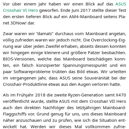
Vor über einem Jahr haben wir einen Blick auf das
ASUS
Cross­hair
VI
Hero
gewor­fen. Ende Juni 2017 stell­te die­ser Test
den ers­ten tie­fe­ren Blick auf ein AM4-Main­board sei­tens Pla­
net 3DNow! dar.
Zwar waren wir “damals” durch­aus vom Main­board ange­tan,
völ­lig zufrie­den waren wir jedoch nicht. Die Over­clo­cking-Eig­
nung war über jeden Zwei­fel erha­ben, abseits des­sen konn­ten
wir hin­ge­gen eini­ge klei­ne­re und grö­ße­re Pat­zer beob­ach­ten.
BIOS-Ver­sio­nen, wel­che das Main­board beschä­di­gen konn­
ten, ein falsch kon­zi­pier­ter Span­nungs­mess­punkt und ein
paar Soft­ware­pro­ble­me trüb­ten das Bild etwas. Wir urteil­ten
im ver­gan­ge­nen Jahr, dass
ASUS
sei­ne Sou­ve­rä­ni­tät bei der
Cross­hair-Pro­dukt­li­nie etwas aus den Augen ver­lo­ren hatte.
Als im Früh­jahr 2018 die zwei­te Ryzen-Gene­ra­ti­on samt
X470
ver­öf­fent­licht wur­de, stell­te
ASUS
mit dem Cross­hair
VII
Hero
auch den direk­ten Nach­fol­ger des letzt­jäh­ri­gen Main­board-
Flagg­schiffs vor. Grund genug für uns, uns die­ses Main­board
näher anzu­schau­en und zu prü­fen, wie sich die Situa­ti­on ent­
wi­ckelt hat. Wer­den wir die­ses Mal voll­kom­men zufrie­