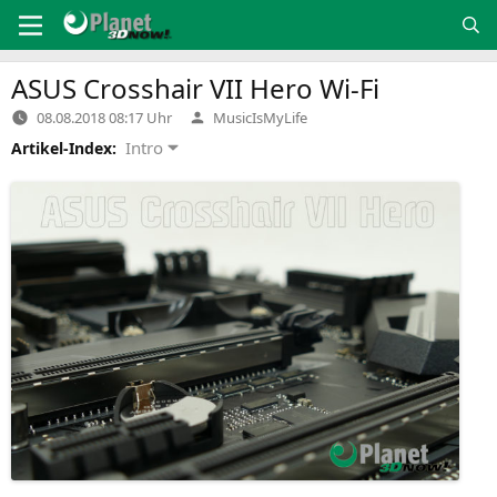
Zum
Inhalt
springen
ASUS
Crosshair
VII
Hero Wi-Fi
Verfasst
08.08.2018 08:17 Uhr
MusicIsMyLife
von
Intro
Artikel-Index: