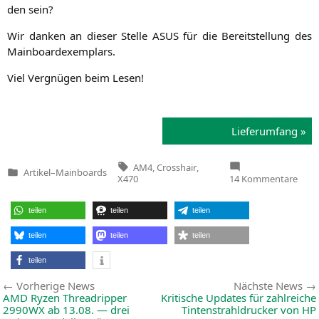
den sein?
Wir dan­ken an die­ser Stel­le
ASUS
für die Bereit­stel­lung des
Mainboardexemplars.
Viel Ver­gnü­gen beim Lesen!
Lie­fer­um­fang »
Tags:
AM4
,
Crosshair
,
Artikel
–
Mainboards
Veröffentlicht
zu
X470
14 Kommentare
in
ASU
Cros
VII
teilen
teilen
teilen
Hero
Fi
teilen
teilen
teilen
teilen
Beitragsnavigation
Vorherige
Vorherige News
Nächste News
News:
AMD
Ryzen Threadripper
Kritische Updates für zahlreiche
2990WX
ab 13.08. — drei
Tintenstrahldrucker von
HP