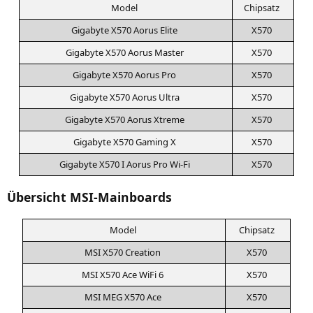
Model
Chip­satz
Giga­byte
X570
Aorus Elite
X570
Giga­byte
X570
Aorus Master
X570
Giga­byte
X570
Aorus Pro
X570
Giga­byte
X570
Aorus Ultra
X570
Giga­byte
X570
Aorus Xtreme
X570
Giga­byte
X570
Gam­ing X
X570
Giga­byte
X570
I Aorus Pro Wi-Fi
X570
Übersicht MSI-Mainboards
Model
Chip­satz
MSI
X570
Creation
X570
MSI
X570
Ace WiFi 6
X570
MSI
MEG
X570
Ace
X570