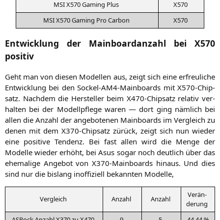
MSI
X570
Gam­ing Plus
X570
MSI
X570
Gam­ing Pro Carbon
X570
Entwicklung der Mainboardanzahl bei
X570
positiv
Geht man von die­sen Model­len aus, zeigt sich eine erfreu­li­che
Ent­wick­lung bei den Sockel-AM4-Main­boards mit X570-Chip­
satz. Nach­dem die Her­stel­ler beim X470-Chip­satz rela­tiv ver­
hal­ten bei der Modell­pfle­ge waren — dort ging näm­lich bei
allen die Anzahl der ange­bo­te­nen Main­boards im Ver­gleich zu
denen mit dem X370-Chip­satz zürück, zeigt sich nun wie­der
eine posi­ti­ve Ten­denz. Bei fast allen wird die Men­ge der
Model­le wie­der erhöht, bei Asus sogar noch deut­lich über das
ehe­ma­li­ge Ange­bot von X370-Main­boards hin­aus. Und dies
sind nur die bis­lang inof­fi­zi­ell bekann­ten Modelle,
Ver­än­
Ver­gleich
Anzahl
Anzahl
de­rung
ASRock Anzahl
X370
zu
X470
9
5
-44,44 %