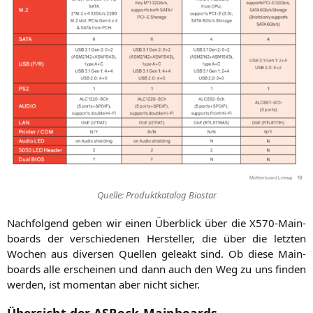
Quel­le: Pro­dukt­ka­ta­log Biostar
Nach­fol­gend geben wir einen Über­blick über die X570-Main­
boards der ver­schie­de­nen Her­stel­ler, die über die letz­ten
Wochen aus diver­sen Quel­len gele­akt sind. Ob die­se Main­
boards alle erschei­nen und dann auch den Weg zu uns fin­den
wer­den, ist momen­tan aber nicht sicher.