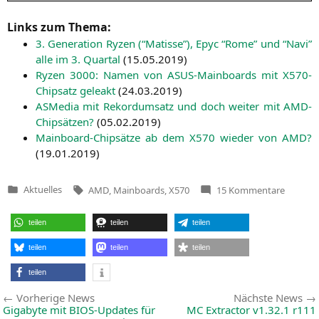
Links zum Thema:
3. Gene­ra­ti­on Ryzen (“Matis­se”), Epyc “Rome” und “Navi”
alle im 3. Quar­tal
(
15.05.2019
)
Ryzen 3000: Namen von ASUS-Main­boards mit X570-
Chip­satz gele­akt
(
24.03.2019
)
ASMe­dia mit Rekord­um­satz und doch wei­ter mit AMD-
Chip­sät­zen?
(
05.02.2019
)
Main­board-Chip­sät­ze ab dem
X570
wie­der von
AMD
?
(
19.01.2019
)
Tags:
zu
Aktuelles
AMD
,
Mainboards
,
X570
15 Kommentare
Veröffentlicht
Immer
in
mehr
Leaks
teilen
teilen
teilen
zu
X570-
Mainbo
teilen
teilen
teilen
teilen
Beitragsnavigation
Vorherige
Vorherige News
Nächste News
News:
Gigabyte mit BIOS-Updates für
MC
Extractor v1.32.1 r111