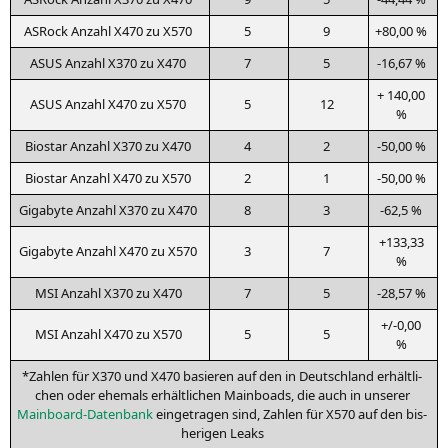
ASRock Anzahl
X470
zu
X570
5
9
+80,00 %
ASUS
Anzahl
X370
zu
X470
7
5
-16,67 %
+ 140,00
ASUS
Anzahl
X470
zu
X570
5
12
%
Bio­star Anzahl
X370
zu
X470
4
2
-50,00 %
Bio­star Anzahl
X470
zu
X570
2
1
-50,00 %
Giga­byte Anzahl
X370
zu
X470
8
3
-62,5 %
+133,33
Giga­byte Anzahl
X470
zu
X570
3
7
%
MSI
Anzahl
X370
zu
X470
7
5
-28,57 %
+/-0,00
MSI
Anzahl
X470
zu
X570
5
5
%
*Zah­len für
X370
und
X470
basie­ren auf den in Deutsch­land erhält­li­
chen oder ehe­mals erhält­li­chen Main­boads, die auch in unse­rer
Main­board-Daten­bank
ein­ge­tra­gen sind, Zah­len für
X570
auf den bis­
he­ri­gen Leaks