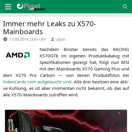
Zum
Inhalt
springen
Immer mehr Leaks zu X570-
Mainboards
Verfasst
17.05.2019 23:01 Uhr
pipin
von
Nach­dem Bio­star bereits das
RACING
X570GT8
im eige­nen Pro­dukt­ka­ta­log mit
Spe­zi­fi­ka­tio­nen gezeigt hat, folgt nun
MSI
mit den Main­boards
X570
Gam­ing Plus und
dem
X570
Pro Car­bon — von denen Pro­dukt­fo­tos bei
VideoCardz.com auf­ge­taucht sind
. Alle drei besit­zen eine akti­
ve Küh­lung, es ist aber momen­tan nicht bekannt, ob das auf
alle X570-Main­boards zutref­fen wird.