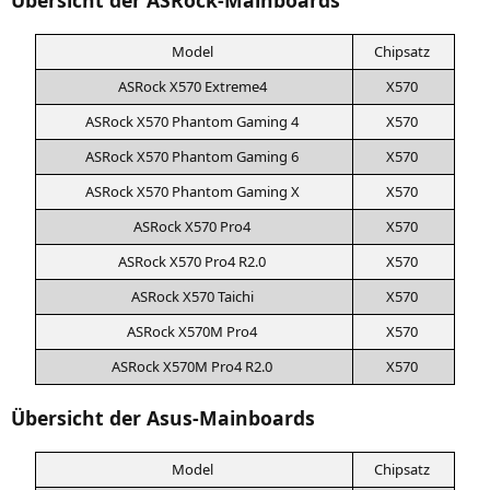
Übersicht der ASRock-Mainboards
Model
Chip­satz
ASRock
X570
Extreme4
X570
ASRock
X570
Phan­tom Gam­ing 4
X570
ASRock
X570
Phan­tom Gam­ing 6
X570
ASRock
X570
Phan­tom Gam­ing X
X570
ASRock
X570
Pro4
X570
ASRock
X570
Pro4
R2
.0
X570
ASRock
X570
Taichi
X570
ASRock
X570M
Pro4
X570
ASRock
X570M
Pro4
R2
.0
X570
Übersicht der Asus-Mainboards
Model
Chip­satz