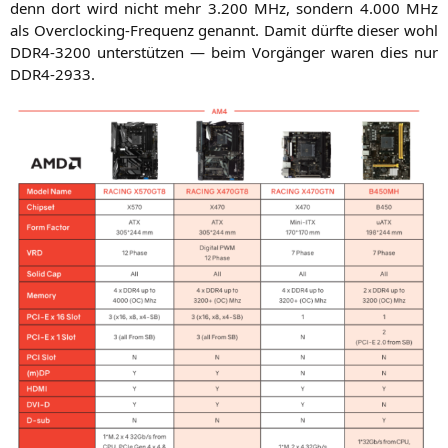
denn dort wird nicht mehr 3.200 MHz, son­dern 4.000 MHz
als Over­clo­cking-Fre­quenz genannt. Damit dürf­te die­ser wohl
DDR4-3200
unter­stüt­zen — beim Vor­gän­ger waren dies nur
DDR4-2933
.