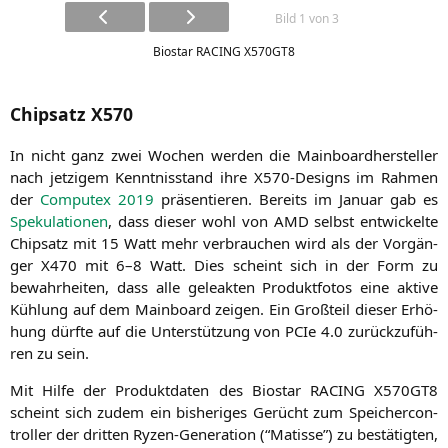
Bild 1 von 3
Bio­star
RACING
X570GT8
Chipsatz
X570
In nicht ganz zwei Wochen wer­den die Main­board­her­stel­ler
nach jet­zi­gem Kennt­nis­stand ihre X570-Designs im Rah­men
der
Com­putex 2019
prä­sen­tie­ren. Bereits im Janu­ar gab es
Spe­ku­la­tio­nen
, dass die­ser wohl von
AMD
selbst ent­wi­ckel­te
Chip­satz mit 15 Watt mehr ver­brau­chen wird als der Vor­gän­
ger
X470
mit 6–8 Watt. Dies scheint sich in der Form zu
bewahr­hei­ten, dass alle gele­ak­ten Pro­dukt­fo­tos eine akti­ve
Küh­lung auf dem Main­board zei­gen. Ein Groß­teil die­ser Erhö­
hung dürf­te auf die Unter­stüt­zung von PCIe 4.0 zurück­zu­füh­
ren zu sein.
Mit Hil­fe der Pro­dukt­da­ten des Bio­star
RACING
X570GT8
scheint sich zudem ein bis­he­ri­ges Gerücht zum Spei­cher­con­
trol­ler der drit­ten Ryzen-Gene­ra­ti­on (“Matis­se”) zu bestä­tig­ten,