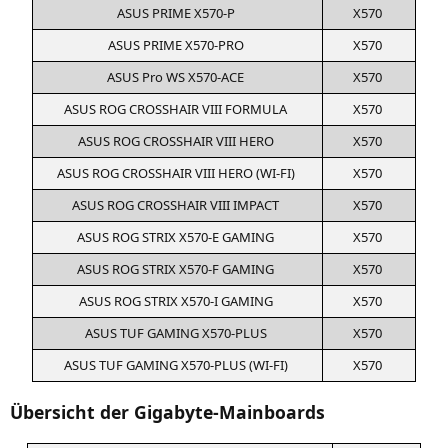
ASUS
PRIME
X570
‑P
X570
ASUS
PRIME
X570-PRO
X570
ASUS
Pro
WS
X570-ACE
X570
ASUS
ROG
CROSSHAIR
VIII
FORMULA
X570
ASUS
ROG
CROSSHAIR
VIII
HERO
X570
ASUS
ROG
CROSSHAIR
VIII
HERO
(
WI-FI
)
X570
ASUS
ROG
CROSSHAIR
VIII
IMPACT
X570
ASUS
ROG
STRIX
X570
‑E
GAMING
X570
ASUS
ROG
STRIX
X570
‑F
GAMING
X570
ASUS
ROG
STRIX
X570
‑I
GAMING
X570
ASUS
TUF
GAMING
X570-PLUS
X570
ASUS
TUF
GAMING
X570-PLUS
(
WI-FI
)
X570
Übersicht der Gigabyte-Mainboards