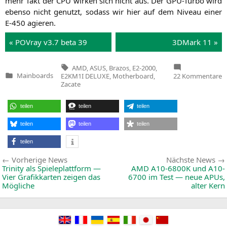
mehr Takt der
CPU
wir­ken sich nicht aus. Der GPU-Tur­bo wird
eben­so nicht genutzt, sodass wir hier auf dem Niveau einer
E‑450 agieren.
« POV­ray v3.7 beta 39
3DMark 11 »
Tags:
AMD
,
ASUS
,
Brazos
,
E2-2000
,
z
Mainboards
E2KM1I DELUXE
,
Motherboard
,
22 Kommentare
Veröffentlicht
A
Zacate
in
E
2
/
teilen
teilen
teilen
A
E
D
teilen
teilen
teilen
teilen
Beitragsnavigation
Vorherige
Vorherige News
Nächste News
News:
Trinity als Spieleplattform —
AMD
A10-6800K
und
A10-
Vier Grafikkarten zeigen das
6700
im Test — neue APUs,
Mögliche
alter Kern