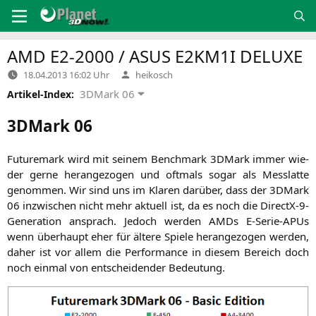
Zum
Inhalt
springen
AMD
E2-2000
/
ASUS
E2KM1I
DELUXE
Verfasst
18.04.2013 16:02 Uhr
heikosch
von
3DMark 06
Artikel-Index:
3DMark 06
Future­mark wird mit sei­nem Bench­mark 3DMark immer wie­
der ger­ne her­an­ge­zo­gen und oft­mals sogar als Mess­lat­te
genom­men. Wir sind uns im Kla­ren dar­über, dass der 3DMark
06 inzwi­schen nicht mehr aktu­ell ist, da es noch die DirectX-9-
Gene­ra­ti­on ansprach. Jedoch wer­den AMDs E‑Se­rie-APUs
wenn über­haupt eher für älte­re Spie­le her­an­ge­zo­gen wer­den,
daher ist vor allem die Per­for­mance in die­sem Bereich doch
noch ein­mal von ent­schei­den­der Bedeutung.