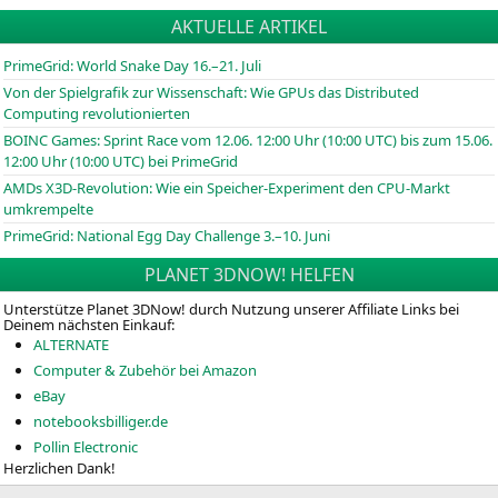
AKTUELLE ARTIKEL
PrimeGrid: World Snake Day 16.–21. Juli
Von der Spielgrafik zur Wissenschaft: Wie GPUs das Distributed
Computing revolutionierten
BOINC
Games: Sprint Race vom 12.06. 12:00 Uhr (10:00
UTC
) bis zum 15.06.
12:00 Uhr (10:00
UTC
) bei PrimeGrid
AMDs X3D-Revolution: Wie ein Speicher-Experiment den CPU-Markt
umkrempelte
PrimeGrid: National Egg Day Challenge 3.–10. Juni
PLANET 3DNOW! HELFEN
Unterstütze Planet 3DNow! durch Nutzung unserer Affiliate Links bei
Deinem nächsten Einkauf:
ALTERNATE
Computer & Zubehör bei Amazon
eBay
notebooksbilliger.de
Pollin Electronic
Herzlichen Dank!