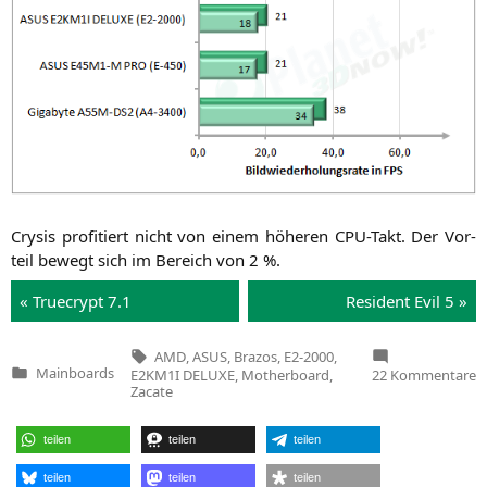
Crysis pro­fi­tiert nicht von einem höhe­ren CPU-Takt. Der Vor­
teil bewegt sich im Bereich von 2 %.
« True­crypt 7.1
Resi­dent Evil 5 »
Tags:
AMD
,
ASUS
,
Brazos
,
E2-2000
,
z
Mainboards
E2KM1I DELUXE
,
Motherboard
,
22 Kommentare
Veröffentlicht
A
Zacate
in
E
2
/
teilen
teilen
teilen
A
E
D
teilen
teilen
teilen