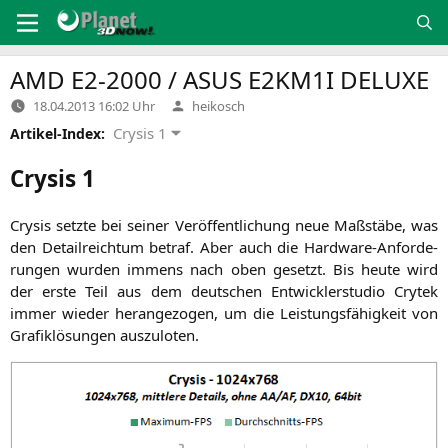
Zum
Inhalt
springen
AMD
E2-2000
/
ASUS
E2KM1I
DELUXE
Verfasst
18.04.2013 16:02 Uhr
heikosch
von
Crysis 1
Artikel-Index:
Crysis 1
Crysis setz­te bei sei­ner Ver­öf­fent­li­chung neue Maß­stä­be, was
den Detail­reich­tum betraf. Aber auch die Hard­ware-Anfor­de­
run­gen wur­den immens nach oben gesetzt. Bis heu­te wird
der ers­te Teil aus dem deut­schen Ent­wick­ler­stu­dio Crytek
immer wie­der her­an­ge­zo­gen, um die Leis­tungs­fä­hig­keit von
Gra­fik­lö­sun­gen auszuloten.