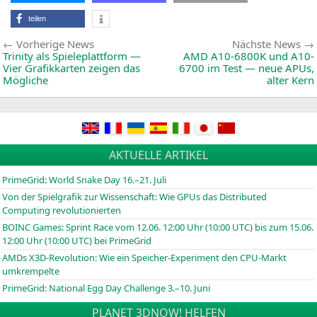
teilen
Beitragsnavigation
Vorherige
Vorherige News
Nächste News
News:
Trinity als Spieleplattform —
AMD
A10-6800K
und
A10-
Vier Grafikkarten zeigen das
6700
im Test — neue APUs,
Mögliche
alter Kern
AKTUELLE ARTIKEL
PrimeGrid: World Snake Day 16.–21. Juli
Von der Spielgrafik zur Wissenschaft: Wie GPUs das Distributed
Computing revolutionierten
BOINC
Games: Sprint Race vom 12.06. 12:00 Uhr (10:00
UTC
) bis zum 15.06.
12:00 Uhr (10:00
UTC
) bei PrimeGrid
AMDs X3D-Revolution: Wie ein Speicher-Experiment den CPU-Markt
umkrempelte
PrimeGrid: National Egg Day Challenge 3.–10. Juni
PLANET 3DNOW! HELFEN