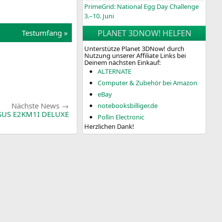
PrimeGrid: National Egg Day Challenge
3.–10. Juni
Test­um­fang »
PLANET 3DNOW! HELFEN
Unterstütze Planet 3DNow! durch
Nutzung unserer Affiliate Links bei
Deinem nächsten Einkauf:
ALTERNATE
Computer & Zubehör bei Amazon
eBay
Nächste
Nächste News
notebooksbilliger.de
News:
SUS
E2KM1I
DELUXE
Pollin Electronic
Herzlichen Dank!