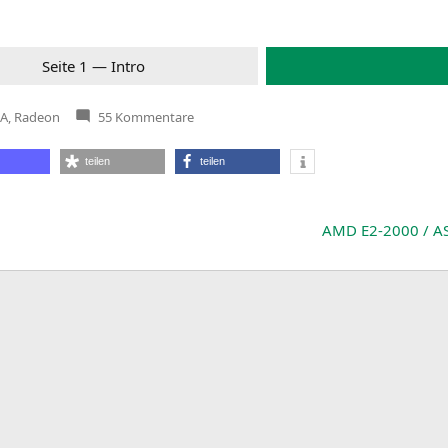
Sei­te 1 — Intro
zu
IA
,
Radeon
55 Kommentare
Trinity
als
Spieleplattform
teilen
teilen
—
Vier
Grafikkarten
zeigen
das
AMD
E2-2000
/
A
Mögliche