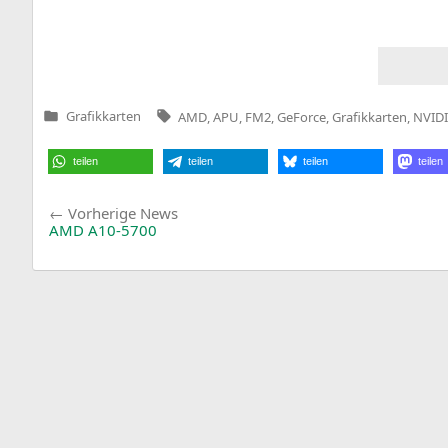
Tags:
Grafikkarten
AMD
,
APU
,
FM2
,
GeForce
,
Grafikkarten
,
NVID
Veröffentlicht
in
teilen
teilen
teilen
teilen
Beitragsnavigation
Vorherige
Vorherige News
News:
AMD
A10-5700