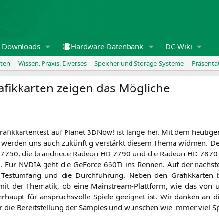
Downloads
Hardware-Datenbank
DC-Wiki
rten
Wissen, Praxis, Diverses
Speicher und Storage-Systeme
Präsenta
rafikkarten zeigen das Mögliche
Gra­fik­kar­ten­test auf Pla­net 3DNow! ist lan­ge her. Mit dem heu­ti­g
wer­den uns auch zukünf­tig ver­stärkt die­sem The­ma wid­men. De
7750, die brand­neue Rade­on
HD
7790 und die Rade­on
HD
7870 
D
. Für
NVDIA
geht die GeForce 660Ti ins Ren­nen. Auf der nächs­ten
est­um­fang und die Durch­füh­rung. Neben den Gra­fik­kar­ten b
it der The­ma­tik, ob eine Main­stream-Platt­form, wie das von u
r­haupt für anspruchs­vol­le Spie­le geeig­net ist. Wir dan­ken an di
ür die Bereit­stel­lung der Samples und wün­schen wie immer viel 