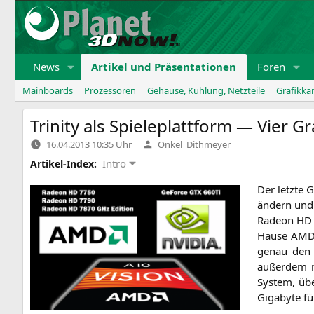
Zum
Inhalt
springen
News
Artikel und Präsentationen
Foren
Mainboards
Prozessoren
Gehäuse, Kühlung, Netzteile
Grafikka
Trinity als Spieleplattform — Vier G
Verfasst
16.04.2013 10:35 Uhr
Onkel_Dithmeyer
von
Intro
Artikel-Index:
Der letz­te 
ändern und 
Rade­on
HD
Hau­se
AM
genau den T
außer­dem m
Sys­tem, übe
Giga­byte f