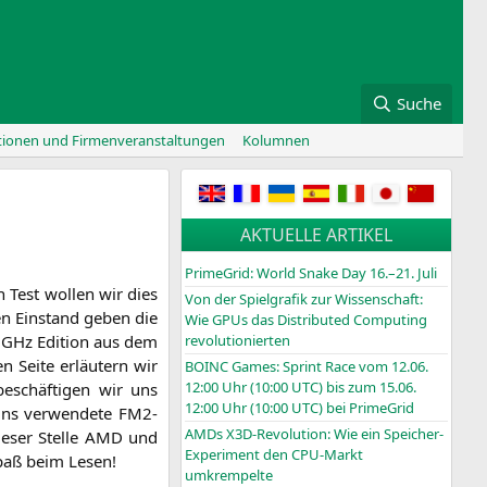
Suche
tionen und Firmenveranstaltungen
Kolumnen
AKTUELLE ARTIKEL
PrimeGrid: World Snake Day 16.–21. Juli
en Test wol­len wir dies
Von der Spielgrafik zur Wissenschaft:
n Ein­stand geben die
Wie GPUs das Distributed Computing
GHz Edi­ti­on aus dem
revolutionierten
 Sei­te erläu­tern wir
BOINC
Games: Sprint Race vom 12.06.
12:00 Uhr (10:00
UTC
) bis zum 15.06.
eschäf­ti­gen wir uns
12:00 Uhr (10:00
UTC
) bei PrimeGrid
ns ver­wen­de­te FM2-
AMDs X3D-Revolution: Wie ein Speicher-
e­ser Stel­le
AMD
und
Experiment den CPU-Markt
Spaß beim Lesen!
umkrempelte