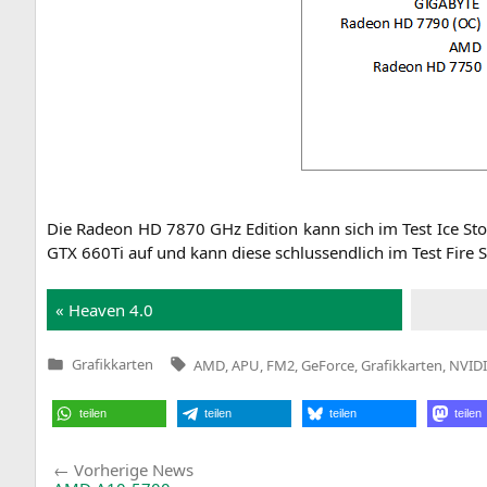
Die Rade­on
HD
7870 GHz Edi­ti­on kann sich im Test Ice S
GTX
660Ti auf und kann die­se schluss­end­lich im Test Fire
« Hea­ven 4.0
Tags:
Grafikkarten
AMD
,
APU
,
FM2
,
GeForce
,
Grafikkarten
,
NVID
Veröffentlicht
in
teilen
teilen
teilen
teilen
Beitragsnavigation
Vorherige
Vorherige News