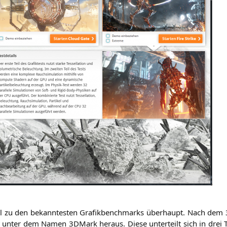
zu den bekann­tes­ten Gra­fik­bench­marks über­haupt. Nach dem
nter dem Namen 3DMark her­aus. Die­se unter­teilt sich in drei Tei­