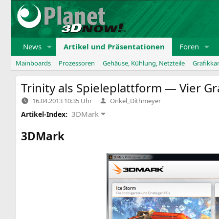
Zum
Inhalt
springen
News
Artikel und Präsentationen
Foren
Mainboards
Prozessoren
Gehäuse, Kühlung, Netzteile
Grafikka
Trinity als Spieleplattform — Vier G
Verfasst
16.04.2013 10:35 Uhr
Onkel_Dithmeyer
von
3DMark
Artikel-Index:
3DMark