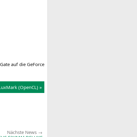
 Gate auf die GeForce
Lux­Mark (Open­CL) »
Nächste
Nächste News