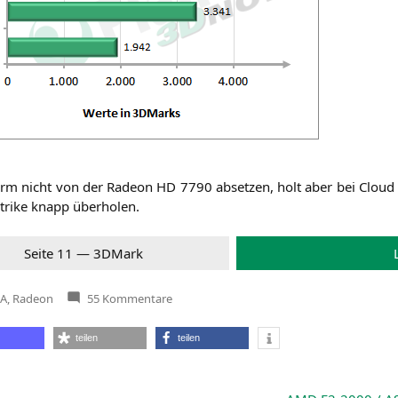
torm nicht von der Rade­on
HD
7790 abset­zen, holt aber bei Cloud
 Strike knapp überholen.
Sei­te 11 — 3DMark
zu
IA
,
Radeon
55 Kommentare
Trinity
als
Spieleplattform
teilen
teilen
—
Vier
Grafikkarten
zeigen
das