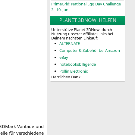
PrimeGrid: National Egg Day Challenge
3.–10. Juni
PLANET 3DNOW! HELFEN
Unterstütze Planet 3DNow! durch
Nutzung unserer Affiliate Links bei
Deinem nächsten Einkauf:
ALTERNATE
Computer & Zubehör bei Amazon
eBay
notebooksbilliger.de
Pollin Electronic
Herzlichen Dank!
 3DMark Van­ta­ge und
le für ver­schie­de­ne