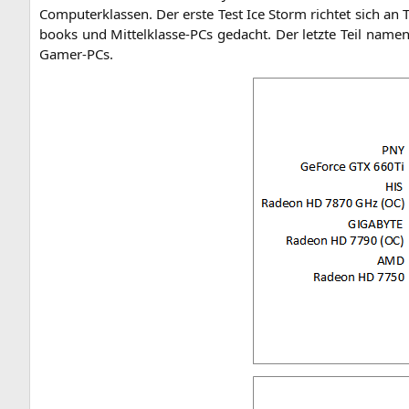
Com­pu­ter­klas­sen. Der ers­te Test Ice Storm rich­tet sich an 
books und Mit­tel­klas­se-PCs gedacht. Der letz­te Teil namens
Gamer-PCs.