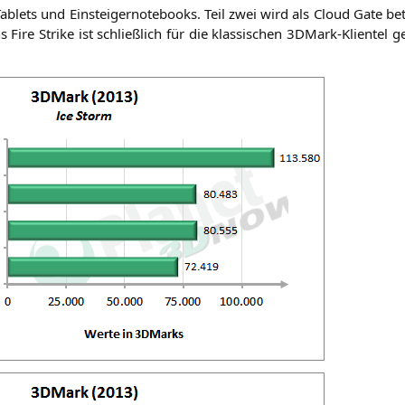
Tablets und Ein­stei­ger­note­books. Teil zwei wird als Cloud Gate beti
 Fire Strike ist schließ­lich für die klas­si­schen 3DMark-Kli­en­te