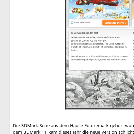
Die 3DMark-Serie aus dem Hau­se Future­mark gehört wohl 
dem 3DMark 11 kam die­ses Jahr die neue Ver­si­on schlicht u