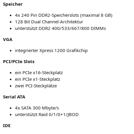
Spei­cher
4x 240 Pin DDR2-Spei­chers­lots (maxi­mal 8
GB
)
128 Bit Dual Channel-Architektur
unter­stützt
DDR2
400/533/667/800 DIMMs
VGA
inte­grier­ter Xpress 1200 Grafikchip
PCI
/PCIe Slots
ein PCIe x16-Steckplatz
ein PCIe x1-Steckplatz
zwei PCI-Steck­plät­ze
Seri­al
ATA
4x
SATA
300 Mbyte/s
unter­stützt Raid 0/1/0+1/
JBOD
IDE