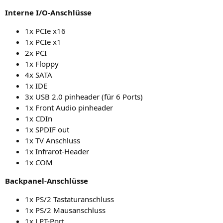
Inter­ne I/O‑Anschlüsse
1x PCIe x16
1x PCIe x1
2x
PCI
1x Flop­py
4x
SATA
1x
IDE
3x
USB
2.0 pin­hea­der (für 6 Ports)
1x Front Audio pinheader
1x CDIn
1x
SPDIF
out
1x
TV
Anschluss
1x Infra­rot-Hea­der
1x
COM
Back­pa­nel-Anschlüs­se
1x
PS
/2 Tastaturanschluss
1x
PS
/2 Mausanschluss
1x LPT-Port