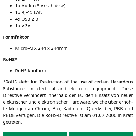
1x Audio (3 Anschlüsse)
1x
RJ-45
LAN
4x
USB
2.0
1x
VGA
Form­fak­tor
Micro-ATX 244 x 244mm
RoHS*
RoHS-kon­form
*RoHS steht für “
R
est­ric­tion of the use
o
f cer­tain
H
azar­dous
S
ubs­tances in elec­tri­cal and elec­tro­nic equip­ment”. Die­se
Direk­ti­ve ver­hin­dert inner­halb der
EU
den Ein­satz von neu­er
elek­tri­scher und elek­tro­ni­scher Hard­ware, wel­che über erhöh­
te Men­gen an Chrom, Blei, Kad­mi­um, Queck­sil­ber,
PBB
und
PBDE
ver­fü­gen. Die RoHS-Direk­ti­ve ist am 01.07.2006 in Kraft
getreten.