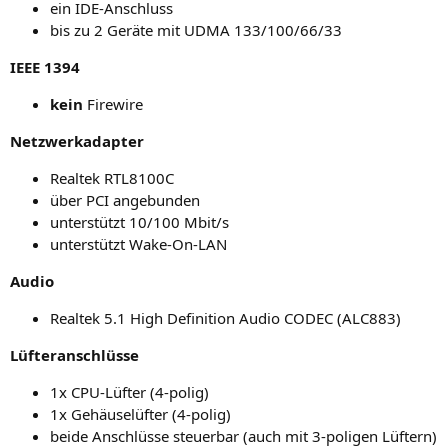
ein IDE-Anschluss
bis zu 2 Gerä­te mit
UDMA
133/100/66/33
IEEE
1394
kein
Firewire
Netz­werk­ad­ap­ter
Real­tek
RTL8100C
über
PCI
angebunden
unter­stützt 10/100 Mbit/s
unter­stützt Wake-On-LAN
Audio
Real­tek 5.1 High Defi­ni­ti­on Audio
CODEC
(
ALC883
)
Lüf­ter­an­schlüs­se
1x CPU-Lüf­ter (4‑polig)
1x Gehäu­selüf­ter (4‑polig)
bei­de Anschlüs­se steu­er­bar (auch mit 3‑poligen Lüftern)