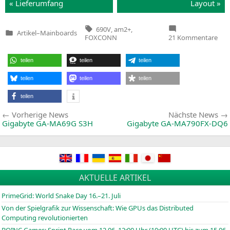
« Lie­fer­um­fang
Lay­out »
Tags:
690V
,
am2+
,
Artikel
–
Mainboards
Veröffentlicht
zu
FOXCONN
21 Kommentare
in
Fox
A69
RS2
teilen
teilen
teilen
teilen
teilen
teilen
teilen
Beitragsnavigation
Vorherige
Vorherige News
Nächste News
News:
Gigabyte
GA-MA69G
S3H
Gigabyte
GA-MA790FX-DQ6
AKTUELLE ARTIKEL
PrimeGrid: World Snake Day 16.–21. Juli
Von der Spielgrafik zur Wissenschaft: Wie GPUs das Distributed
Computing revolutionierten