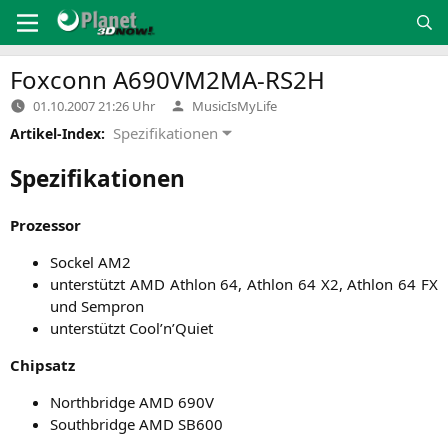
Zum
Inhalt
springen
Foxconn
A690VM2MA-RS2H
Verfasst
01.10.2007 21:26 Uhr
MusicIsMyLife
von
Spezifikationen
Artikel-Index:
Spezifikationen
Pro­zes­sor
Sockel
AM2
unter­stützt
AMD
Ath­lon 64, Ath­lon 64
X2
, Ath­lon 64
FX
und Sempron
unter­stützt Cool’n’Quiet
Chip­satz
North­bridge
AMD
690V
South­bridge
AMD
SB600