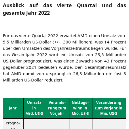
Ausblick auf das vierte Quartal und das
gesamte Jahr 2022
Für das vier­te Quar­tal 2022 erwar­tet
AMD
einen Umsatz von
5,5 Mil­li­ar­den US-Dol­lar (+/- 300 Mil­lio­nen), was 14 Pro­zent
über den Umsät­zen des Vor­jah­res­zeit­raums lie­gen wür­de. Für
das Gesamt­jahr 2022 wird ein Umsatz von 23,5 Mil­li­ar­den
US-Dol­lar pro­gnos­ti­ziert, was einen Zuwachs von 43 Pro­zent
gegen­über 2021 bedeu­ten wür­de. Den Gesamt­jah­res­um­satz
hat
AMD
damit von ursprüng­lich 26,3 Mil­li­ar­den um fast 3
Mil­li­ar­den US-Dol­lar reduziert.
Umsatz
Ver­än­de­
Net­to­ge­
Ver­än­de­rung
Jahr
in
rung zum
winn in
zum Vor­jahr in
Mrd.
US-
$
Vorjahr
Mio.
US-
$
Mio.
US-
$
Pro­gno­
se