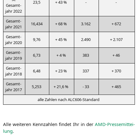
23,5
+ 43 %
-
-
Gesamt­
jahr 2022
Gesamt­
16,434
+ 68 %
3.162
+ 672
jahr 2021
Gesamt­
9,76
+ 45 %
2.490
+ 2.107
jahr 2020
Gesamt­
6,73
+ 4 %
383
+ 46
jahr 2019
Gesamt­
6,48
+ 23 %
337
+ 370
jahr 2018
Gesamt­
5,253
+ 21,6 %
- 33
+ 465
jahr 2017
alle Zah­len nach ALC606-Standard
Alle wei­te­ren Kenn­zah­len fin­det Ihr in der
AMD-Pres­se­mit­tei­
lung
.