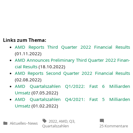
Links zum Thema:
AMD
Reports Third Quar­ter 2022 Finan­cial Results
(
01.11.2022
)
AMD
Announ­ces Preli­mi­na­ry Third Quar­ter 2022 Finan­
cial Results
(
18.10.2022
)
AMD
Reports Second Quar­ter 2022 Finan­cial Results
(
02.08.2022
)
AMD
Quar­tals­zah­len
Q1
/2022: Fast 6 Mil­li­ar­den
Umsatz
(
07.05.2022
)
AMD
Quar­tals­zah­len
Q4
/2021: Fast 5 Mil­li­ar­den
Umsatz
(
01.02.2022
)
Tags:
2022
,
AMD
,
Q3
,
Aktuelles
–
News
Veröffentlicht
zu
Quartalszahlen
25 Kommentare
in
A