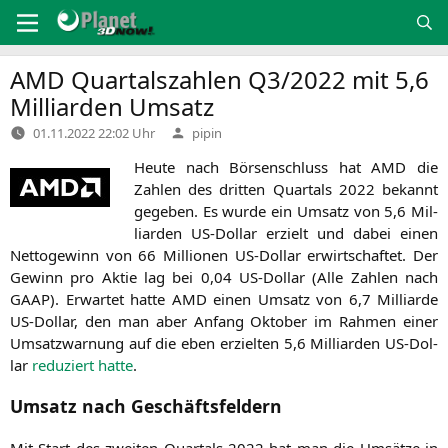
Zum
Inhalt
springen
AMD
Quartalszahlen
Q3
/2022 mit 5,6
Milliarden Umsatz
Verfasst
01.11.2022 22:02 Uhr
pipin
von
Heu­te nach Bör­sen­schluss hat
AMD
die
Zah­len des drit­ten Quar­tals 2022 bekannt
gege­ben. Es wur­de ein Umsatz von 5,6 Mil­
li­ar­den US-Dol­lar erzielt und dabei einen
Net­to­ge­winn von 66 Mil­lio­nen US-Dol­lar erwirt­schaf­tet. Der
Gewinn pro Aktie lag bei 0,04 US-Dol­lar (Alle Zah­len nach
GAAP
). Erwar­tet hat­te
AMD
einen Umsatz von 6,7 Mil­li­ar­de
US-Dol­lar, den man aber Anfang Okto­ber im Rah­men einer
Umsatz­war­nung auf die eben erziel­ten 5,6 Mil­li­ar­den US-Dol­
lar
redu­ziert hat­te
.
Umsatz nach Geschäftsfeldern
Mit Start des zwei­ten Quar­tals 2022 hat man die Umsät­ze in