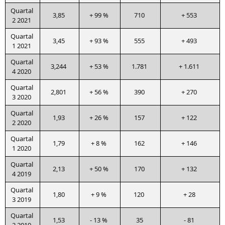
Quar­tal
3,85
+ 99 %
710
+ 553
2 2021
Quar­tal
3,45
+ 93 %
555
+ 493
1 2021
Quar­tal
3,244
+ 53 %
1.781
+ 1.611
4 2020
Quar­tal
2,801
+ 56 %
390
+ 270
3 2020
Quar­tal
1,93
+ 26 %
157
+ 122
2 2020
Quar­tal
1,79
+ 8 %
162
+ 146
1 2020
Quar­tal
2,13
+ 50 %
170
+ 132
4 2019
Quar­tal
1,80
+ 9 %
120
+ 28
3 2019
Quar­tal
1,53
- 13 %
35
- 81