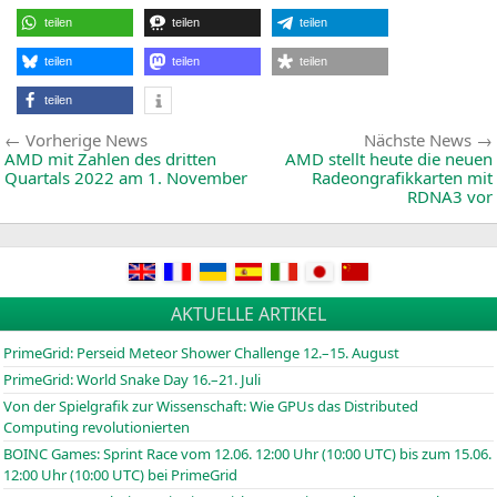
Qu
Q3
teilen
teilen
teilen
mi
5,6
Mil
teilen
teilen
teilen
Um
teilen
Beitragsnavigation
Vorherige
Vorherige News
Nächste News
News:
AMD
mit Zahlen des dritten
AMD
stellt heute die neuen
Quartals 2022 am 1. November
Radeongrafikkarten mit
RDNA3
vor
AKTUELLE ARTIKEL
PrimeGrid: Perseid Meteor Shower Challenge 12.–15. August
PrimeGrid: World Snake Day 16.–21. Juli
Von der Spielgrafik zur Wissenschaft: Wie GPUs das Distributed
Computing revolutionierten
BOINC
Games: Sprint Race vom 12.06. 12:00 Uhr (10:00
UTC
) bis zum 15.06.
12:00 Uhr (10:00
UTC
) bei PrimeGrid