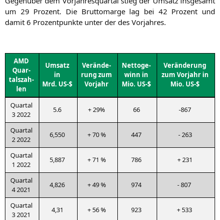
Gegen­über dem Vor­jah­res­quar­tal stieg der Umsatz ins­ge­samt
um 29 Pro­zent. Die Brut­to­mar­ge lag bei 42 Pro­zent und
damit 6 Pro­zent­punk­te unter der des Vorjahres.
AMD
Umsatz
Ver­än­de­
Net­to­ge­
Ver­än­de­rung
Quar­
in
rung zum
winn in
zum Vor­jahr in
tals­zah­
Mrd.
US-
$
Vorjahr
Mio.
US-
$
Mio.
US-
$
len
Quar­tal
5.6
+ 29%
66
-867
3 2022
Quar­tal
6,550
+ 70 %
447
- 263
2 2022
Quar­tal
5,887
+ 71 %
786
+ 231
1 2022
Quar­tal
4,826
+ 49 %
974
- 807
4 2021
Quar­tal
4,31
+ 56 %
923
+ 533
3 2021