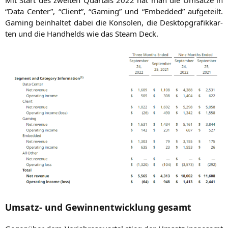
“Data Cen­ter”, “Cli­ent”, “Gam­ing” und “Embedded” auf­ge­teilt.
Gam­ing beinhal­tet dabei die Kon­so­len, die Desk­top­gra­fik­kar­
ten und die Hand­helds wie das Steam Deck.
Umsatz- und Gewinnentwicklung gesamt