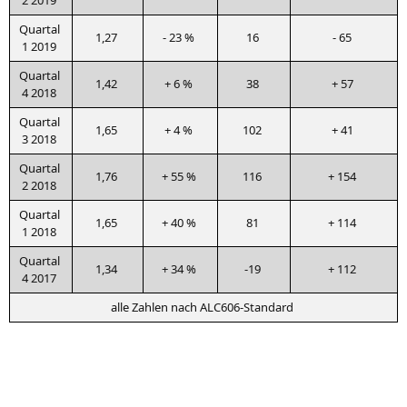
2 2019
Quar­tal
1,27
- 23 %
16
- 65
1 2019
Quar­tal
1,42
+ 6 %
38
+ 57
4 2018
Quar­tal
1,65
+ 4 %
102
+ 41
3 2018
Quar­tal
1,76
+ 55 %
116
+ 154
2 2018
Quar­tal
1,65
+ 40 %
81
+ 114
1 2018
Quar­tal
1,34
+ 34 %
-19
+ 112
4 2017
alle Zah­len nach ALC606-Standard