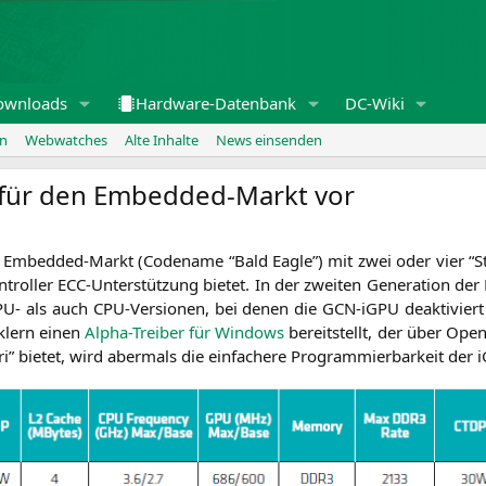
ownloads
Hardware-Datenbank
DC-Wiki
en
Webwatches
Alte Inhalte
News einsenden
e für den Embedded-Markt vor
en Embedded-Markt (Code­na­me “Bald Eagle”) mit zwei oder vier “
trol­ler ECC-Unter­stüt­zung bie­tet. In der zwei­ten Gene­ra­ti­on de
PU-
als auch CPU-Ver­sio­nen, bei denen die GCN-iGPU deak­ti­vier
ck­lern einen
Alpha-Trei­ber für Win­dows
bereit­stellt, der über Open
i” bie­tet, wird aber­mals die ein­fa­che­re Pro­gram­mier­bar­keit d