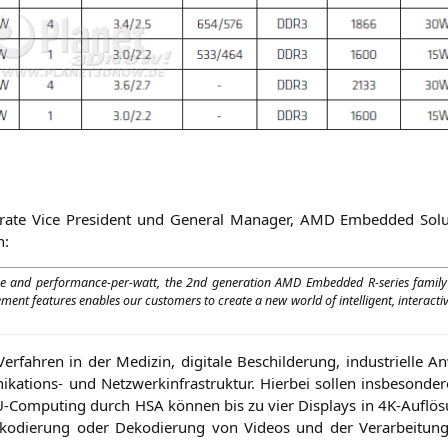
a­te Vice Pre­si­dent und Gene­ral Mana­ger,
AMD
Embedded Solu­ti
n:
e and per­for­mance-per-watt, the 2nd gene­ra­ti­on
AMD
Embedded R‑series fami­ly 
 fea­tures enables our cus­to­mers to crea­te a new world of intel­li­gent, inter­ac­ti
 Ver­fah­ren in der Medi­zin, digi­ta­le Beschil­de­rung, indus­tri­el­
a­ti­ons- und Netz­werk­in­fra­struk­tur. Hier­bei sol­len ins­be­son­de­
PU-Com­pu­ting durch
HSA
kön­nen bis zu vier Dis­plays in 4K-Auf­lö­
r Enko­die­rung oder Deko­die­rung von Vide­os und der Ver­ar­bei­tu