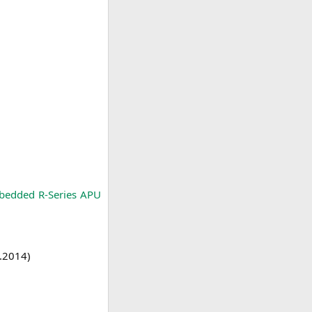
edded R‑Series
APU
.2014
)