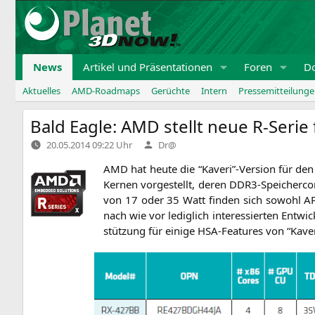
Zum
Inhalt
springen
News
Artikel und Präsentationen
Foren
D
Aktuelles
AMD-Roadmaps
Gerüchte
Intern
Pressemitteilung
Bald Eagle:
AMD
stellt neue R‑Seri
Verfasst
20.05.2014 09:22 Uhr
Dr@
von
AMD
hat heu­te die “Kaveri”-Version für d
Kernen vor­ge­stellt, deren DDR3-Spei­cher­con­
von 17 oder 35 Watt fin­den sich sowohl
A
nach wie vor ledig­lich inter­es­sier­ten Ent­wi
stüt­zung für eini­ge HSA-Fea­tures von “Kaver