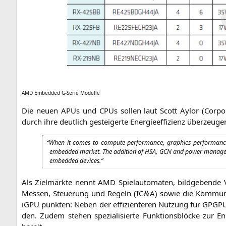
AMD
Embedded G‑Serie Modelle
Die neu­en APUs und CPUs sol­len laut Scott Aylor (Cor­po­r
durch ihre deut­lich gestei­ger­te Ener­gie­ef­fi­zi­enz überzeuge
“
When it comes to com­pu­te per­for­mance, gra­phics per­for­manc
embedded mar­ket. The addi­ti­on of
HSA
,
GCN
and power manage­ment
embedded devices.”
Als Ziel­märk­te nennt
AMD
Spiel­au­to­ma­ten, bild­ge­ben­de
Mes­sen, Steue­rung und Regeln (
IC
A) sowie die Kom­mu­ni­k
&
iGPU punk­ten: Neben der effi­zi­en­te­ren Nut­zung für GPG­
den. Zudem ste­hen spe­zia­li­sier­te Funk­ti­ons­blö­cke zu