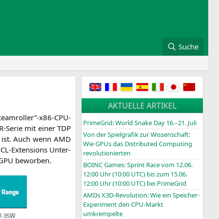
Suche
AKTUELLE ARTIKEL
Steamroller”-x86-CPU-
PrimeGrid: World Snake Day 16.–21. Juli
r R‑Serie mit einer
TDP
Von der Spielgrafik zur Wissenschaft:
t ist. Auch wenn
AMD
Wie GPUs das Distributed Computing
­CL-Exten­si­ons Unter­
revolutionierten
er iGPU beworben.
BOINC
Games: Sprint Race vom 12.06.
12:00 Uhr (10:00
UTC
) bis zum 15.06.
12:00 Uhr (10:00
UTC
) bei PrimeGrid
AMDs X3D-Revolution: Wie ein Speicher-
Experiment den CPU-Markt
umkrempelte