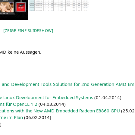
[ZEI­GE EINE SLIDESHOW]
MD
kei­ne Aussagen.
nd Deve­lo­p­ment Tools Solu­ti­ons for 2nd Gene­ra­ti­on
AMD
Emb
ce Linux Deve­lo­p­ment for Embedded Sys­tems
(
01.04.2014
)
­ons für Open­CL 1.2
(
04.03.2014
)
a­ti­ons with the New
AMD
Embedded Rade­on
E8860
GPU
(
25.02
r­ne im Plan
(
06.02.2014
)
)