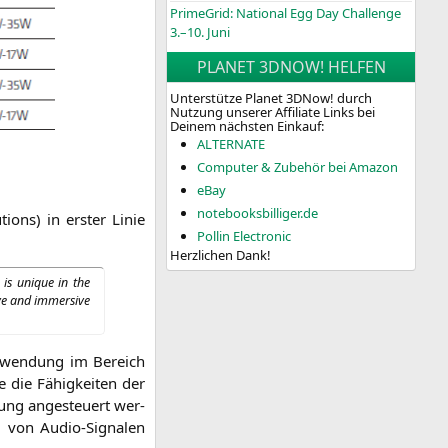
PrimeGrid: National Egg Day Challenge
3.–10. Juni
PLANET 3DNOW! HELFEN
Unterstütze Planet 3DNow! durch
Nutzung unserer Affiliate Links bei
Deinem nächsten Einkauf:
ALTERNATE
Computer & Zubehör bei Amazon
eBay
notebooksbilliger.de
­ons) in ers­ter Linie
Pollin Electronic
Herzlichen Dank!
is uni­que in the
­ve and immersi­ve
le Anwen­dung im Bereich
re die Fähig­kei­ten der
sung ange­steu­ert wer­
ng von Audio-Signa­len