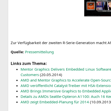
Zur Ver­füg­bar­keit der zwei­ten R‑Se­rie-Gene­ra­ti­on macht
A
Quel­le:
Pres­se­mit­tei­lung
Links zum Thema:
Men­tor Gra­phics Deli­vers Embedded Linux Soft­ware a
Cus­to­mers
(
20.05.2014
)
AMD
and Men­tor Gra­phics to Acce­le­ra­te Open-Sour
AMD
ver­öf­fent­licht Cata­lyst-Trei­ber mit HSA-Exten­si
AMD
Brings Immersi­ve Gra­phics to Embedded Appli­c
Details zu AMDs Seat­tle-Opte­ron
A1100
: Auch 16 Ke
AMD
zeigt Embedded-Pla­nung für 2014
(
10.09.2013