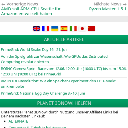
Beitragsnavigation
Vorherige
Vorherige News
Nächste News
News:
AMD
soll
ARM-CPU
Seattle für
Ryzen Master 1.5.1
Amazon entwickelt haben
AKTUELLE ARTIKEL
PrimeGrid: World Snake Day 16.–21. Juli
Von der Spielgrafik zur Wissenschaft: Wie GPUs das Distributed
Computing revolutionierten
BOINC
Games: Sprint Race vom 12.06. 12:00 Uhr (10:00
UTC
) bis zum 15.06.
12:00 Uhr (10:00
UTC
) bei PrimeGrid
AMDs X3D-Revolution: Wie ein Speicher-Experiment den CPU-Markt
umkrempelte
PrimeGrid: National Egg Day Challenge 3.–10. Juni
PLANET 3DNOW! HELFEN
Unterstütze Planet 3DNow! durch Nutzung unserer Affiliate Links bei
Deinem nächsten Einkauf:
ALTERNATE
Computer & Zubehör bei Amazon