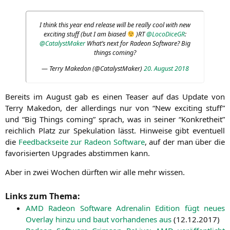
I think this year end release will be real­ly cool with new
exci­ting stuff (but I am bia­sed
)
RT
@LocoDiceGR
:
@CatalystMaker
What’s next for Rade­on Soft­ware? Big
things coming?
— Ter­ry Make­don (@CatalystMaker)
20. August 2018
Bereits im August gab es einen Teaser auf das Update von
Ter­ry Make­don, der aller­dings nur von “New exci­ting stuff”
und “Big Things coming” sprach, was in sei­ner “Kon­kret­heit”
reich­lich Platz zur Spe­ku­la­ti­on lässt. Hin­wei­se gibt even­tu­ell
die
Feed­back­sei­te zur Rade­on Soft­ware
, auf der man über die
favo­ri­sier­ten Upgrades abstim­men kann.
Aber in zwei Wochen dürf­ten wir alle mehr wissen.
Links zum Thema:
AMD
Rade­on Soft­ware Adre­na­lin Edi­ti­on fügt neu­es
Over­lay hin­zu und baut vor­han­de­nes aus
(
12.12.2017
)