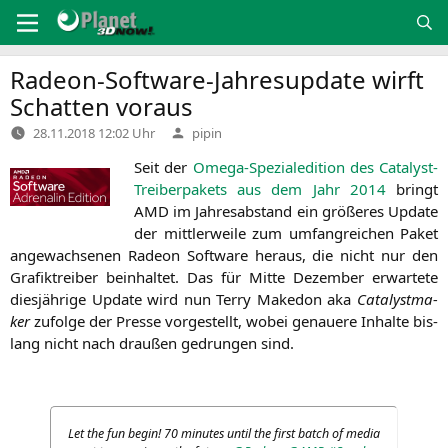
Zum
Inhalt
springen
Radeon-Software-Jahresupdate wirft
Schatten voraus
Verfasst
28.11.2018 12:02 Uhr
pipin
von
Seit der
Ome­ga-Spe­zia­ledi­ti­on des Cata­lyst-
Trei­ber­pa­kets aus dem Jahr 2014
bringt
AMD
im Jah­res­ab­stand ein grö­ße­res Update
der mitt­ler­wei­le zum umfang­rei­chen Paket
ange­wach­se­nen Rade­on Soft­ware her­aus, die nicht nur den
Gra­fik­trei­ber beinhal­tet. Das für Mit­te Dezem­ber erwar­te­te
dies­jäh­ri­ge Update wird nun Ter­ry Make­don aka
Cata­lyst­ma­
ker
zufol­ge der Pres­se vor­ge­stellt, wobei genaue­re Inhal­te bis­
lang nicht nach drau­ßen gedrun­gen sind.
Let the fun begin! 70 minu­tes until the first batch of media