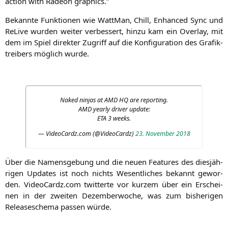
action with Rade­on graphics.”
Bekann­te Funk­tio­nen wie Watt­Man, Chill, Enhan­ced Sync und
ReLi­ve wur­den wei­ter ver­bes­sert, hin­zu kam ein Over­lay, mit
dem im Spiel direk­ter Zugriff auf die Kon­fi­gu­ra­ti­on des Gra­fik­
trei­bers mög­lich wurde.
Naked nin­jas at
AMD
HQ
are reporting.
AMD
year­ly dri­ver update:
ETA
3 weeks.
— VideoCardz.com (@VideoCardz)
23. Novem­ber 2018
Über die Namens­ge­bung und die neu­en Fea­tures des dies­jäh­
ri­gen Updates ist noch nichts Wesent­li­ches bekannt gewor­
den.
VideoCardz.com
twit­ter­te vor kur­zem über ein Erschei­
nen in der zwei­ten Dezem­ber­wo­che, was zum bis­he­ri­gen
Release­sche­ma pas­sen würde.