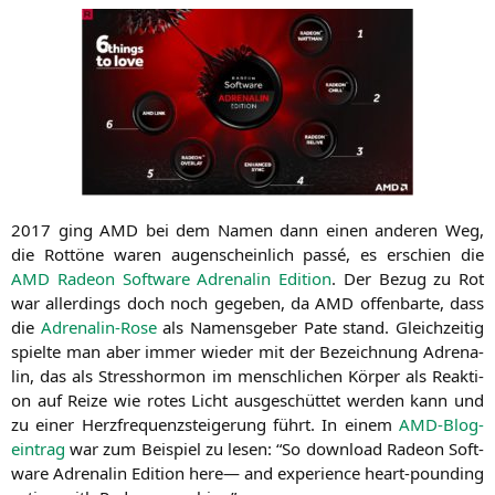
2017 ging
AMD
bei dem Namen dann einen ande­ren Weg,
die Rot­tö­ne waren augen­schein­lich pas­sé, es erschien die
AMD
Rade­on Soft­ware Adre­na­lin Edi­ti­on
. Der Bezug zu Rot
war aller­dings doch noch gege­ben, da
AMD
offen­bar­te, dass
die
Adre­na­lin-Rose
als Namens­ge­ber Pate stand. Gleich­zei­tig
spiel­te man aber immer wie­der mit der Bezeich­nung Adre­na­
lin, das als Stress­hor­mon im mensch­li­chen Kör­per als Reak­ti­
on auf Rei­ze wie rotes Licht aus­ge­schüt­tet wer­den kann und
zu einer Herz­fre­quenz­stei­ge­rung führt. In einem
AMD-Blog­
ein­trag
war zum Bei­spiel zu lesen: “So down­load Rade­on Soft­
ware Adre­na­lin Edi­ti­on here— and expe­ri­ence heart-poun­ding