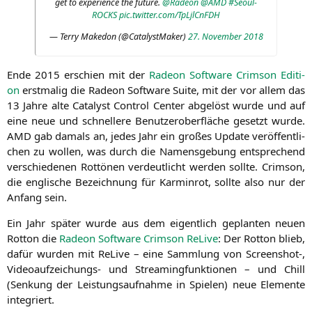
get to expe­ri­ence the future.
@Radeon
@
AMD
#Seoul­
ROCKS
pic.twitter.com/TpLjlCnFDH
— Ter­ry Make­don (@CatalystMaker)
27. Novem­ber 2018
Ende 2015 erschien mit der
Rade­on Soft­ware Crims­on Edi­ti­
on
erst­ma­lig die Rade­on Soft­ware Suite, mit der vor allem das
13 Jah­re alte Cata­lyst Con­trol Cen­ter abge­löst wur­de und auf
eine neue und schnel­le­re Benut­zer­ober­flä­che gesetzt wur­de.
AMD
gab damals an, jedes Jahr ein gro­ßes Update ver­öf­fent­li­
chen zu wol­len, was durch die Namens­ge­bung ent­spre­chend
ver­schie­de­nen Rot­tö­nen ver­deut­licht wer­den soll­te. Crims­on,
die eng­li­sche Bezeich­nung für Kar­min­rot, soll­te also nur der
Anfang sein.
Ein Jahr spä­ter wur­de aus dem eigent­lich geplan­ten neu­en
Rot­ton die
Rade­on Soft­ware Crims­on ReLi­ve
: Der Rot­ton blieb,
dafür wur­den mit ReLi­ve – eine Samm­lung von Screenshot‑,
Video­auf­zei­chungs- und Strea­ming­funk­tio­nen – und Chill
(Sen­kung der Leis­tungs­auf­nah­me in Spie­len) neue Ele­men­te
integriert.