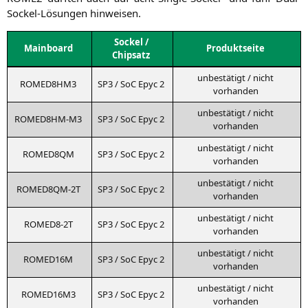
Sockel-Lösun­gen hinweisen.
Sockel /
Main­board
Pro­dukt­sei­te
Chipsatz
unbe­stä­tigt / nicht
ROMED8HM3
SP3
/ SoC Epyc 2
vorhanden
unbe­stä­tigt / nicht
ROMED8HM-M3
SP3
/ SoC Epyc 2
vorhanden
unbe­stä­tigt / nicht
ROMED8QM
SP3
/ SoC Epyc 2
vorhanden
unbe­stä­tigt / nicht
ROMED8QM-2T
SP3
/ SoC Epyc 2
vorhanden
unbe­stä­tigt / nicht
ROMED8-2T
SP3
/ SoC Epyc 2
vorhanden
unbe­stä­tigt / nicht
ROMED16M
SP3
/ SoC Epyc 2
vorhanden
unbe­stä­tigt / nicht
ROMED16M3
SP3
/ SoC Epyc 2
vorhanden