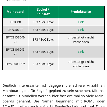
Sockel /
Main­board
Pro­dukt­sei­te
Chipsatz
EPYCD8
SP3
/ SoC Epyc
Link
EPYCD8-2T
SP3
/ SoC Epyc
Link
EPYC3152D4I-
unbe­stä­tigt / nicht
SP3
/ SoC Epyc
2T
vorhanden
EPYC3101D4I-
SP3
/ SoC Epyc
Link
2T
unbe­stä­tigt / nicht
EPYC3000D2Y
SP3
/ SoC Epyc
vorhanden
Deut­lich inter­es­san­ter ist dage­gen die schie­re Anzahl an
Main­boards, die für Epyc 2 geplant zu sein schei­nen. Mit ins­
ge­samt 13 Model­len wer­den hier fast drei­mal so vie­le Main­
boards genannt. Die Namen begin­nend mit
ROME
oder
ROME2
dürf­ten auch auf acht Sin­gle-Sockel- und fünf Dual-