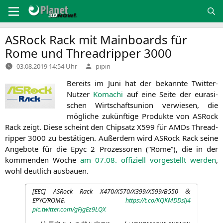
Zum
Inhalt
springen
ASRock Rack mit Mainboards für
Rome und Threadripper 3000
Verfasst
03.08.2019 14:54 Uhr
pipin
von
Bereits im Juni hat der bekann­te Twit­ter-
Nut­zer
Koma­chi
auf eine Sei­te der eura­si­
schen Wirt­schafts­uni­on ver­wie­sen, die
mög­li­che zukünf­ti­ge Pro­duk­te von ASRock
Rack zeigt. Die­se scheint den Chip­satz
X599
für AMDs Thre­ad­
rip­per 3000 zu bestä­ti­gen. Außer­dem wird ASRock Rack sei­ne
Ange­bo­te für die Epyc 2 Pro­zes­so­ren (“Rome”), die in der
kom­men­den Woche
am 07.08. offi­zi­ell vor­ge­stellt wer­den
,
wohl deut­lich ausbauen.
[
EEC
] ASRock Rack
X470
/
X570
/
X399
/
X599
/
B550
&
EPYC
/
ROME
.
https://t.co/KQKMDDsIj4
pic.twitter.com/gFjgEz9LQX