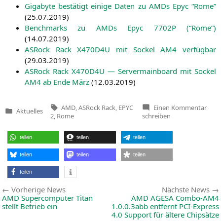
Giga­byte bestä­tigt eini­ge Daten zu AMDs Epyc “Rome”
(
25.07.2019
)
Bench­marks zu AMDs Epyc
7702P
(“Rome”)
(
14.07.2019
)
ASRock Rack
X470D4U
mit Sockel
AM4
ver­füg­bar
(
29.03.2019
)
ASRock Rack
X470D4U
— Ser­ver­main­board mit Sockel
AM4
ab Ende März
(
12.03.2019
)
Tags:
zu
AMD
,
ASRock Rack
,
EPYC
Einen Kommentar
Aktuelles
ASRo
Veröffentlicht
2
,
Rome
schreiben
Rack
in
mit
Main
teilen
teilen
teilen
für
Rom
und
teilen
teilen
teilen
Thre
3000
teilen
Beitragsnavigation
Vorherige
Vorherige News
Nächste News
News:
AMD
Supercomputer Titan
AMD
AGESA
Combo-AM4
stellt Betrieb ein
1.0.0.3abb entfernt PCI-Express
4.0 Support für ältere Chipsätze