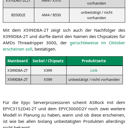
X570D4U-2L2T
AM4
/
X570
vorhanden
unbe­stä­tigt / nicht
B550D2I
AM4
/
B550
vorhanden
Mit dem
X599D8A-2T
zeigt sich auch der Nach­fol­ger des
X399D8A-2T
und dürf­te damit den Namen des Chip­sat­zes für
AMDs Thre­ad­rip­per 3000, der
gerüch­te­wei­se im Okto­ber
erschei­nen soll
, bestä­ti­gen.
Main­board
Sockel / Chipsatz
Pro­dukt­sei­te
X399D8A-2T
X399
Link
X599D8A-2T
X599
unbe­stä­tigt / nicht vorhanden
Für die Epyc Ser­ver­pro­zes­so­ren scheint ASRock mit dem
EPYC3152D4I-2T
und dem
EPYC3000D2Y
noch zwei wei­te­re
Modell in Pla­nung zu haben, wann und ob die­se erschei­nen,
ist wie bei allen bis­lang unbe­stä­tig­ten Pro­duk­ten aller­dings
nicht bekannt.