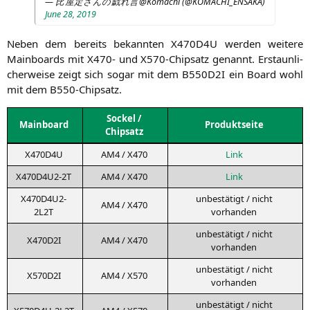
— 比屋定さんの戯れ言@Komachi (@
KOMACHI_ENSAKA
)
June 28, 2019
Neben dem bereits bekann­ten
X470D4U
wer­den wei­te­re
Main­boards mit
X470-
und X570-Chip­satz genannt. Erstaun­li­
cher­wei­se zeigt sich sogar mit dem
B550D2I
ein Board wohl
mit dem B550-Chipsatz.
Sockel /
Main­board
Pro­dukt­sei­te
Chipsatz
X470D4U
AM4
/
X470
Link
X470D4U2-2T
AM4
/
X470
Link
X470D4U2-
unbe­stä­tigt / nicht
AM4
/
X470
2L2T
vorhanden
unbe­stä­tigt / nicht
X470D2I
AM4
/
X470
vorhanden
unbe­stä­tigt / nicht
X570D2I
AM4
/
X570
vorhanden
unbe­stä­tigt / nicht