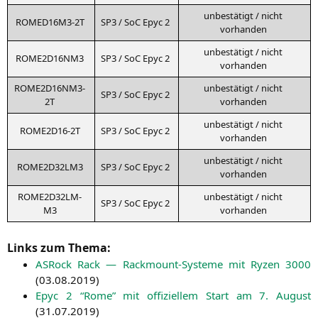
unbe­stä­tigt / nicht
ROMED16M3-2T
SP3
/ SoC Epyc 2
vorhanden
unbe­stä­tigt / nicht
ROME2D16NM3
SP3
/ SoC Epyc 2
vorhanden
ROME2D16NM3-
unbe­stä­tigt / nicht
SP3
/ SoC Epyc 2
2T
vorhanden
unbe­stä­tigt / nicht
ROME2D16-2T
SP3
/ SoC Epyc 2
vorhanden
unbe­stä­tigt / nicht
ROME2D32LM3
SP3
/ SoC Epyc 2
vorhanden
ROME2D32LM-
unbe­stä­tigt / nicht
SP3
/ SoC Epyc 2
M3
vorhanden
Links zum Thema:
ASRock Rack — Rack­mount-Sys­te­me mit Ryzen 3000
(
03.08.2019
)
Epyc 2 “Rome” mit offi­zi­el­lem Start am 7. August
(
31.07.2019
)